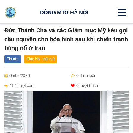
DÒNG MTG HÀ NỘI
Đức Thánh Cha và các Giám mục Mỹ kêu gọi
cầu nguyện cho hòa bình sau khi chiến tranh
bùng nổ ở Iran
Tin tức
Giáo Hội hoàn vũ
05/03/2026
0 Bình luận
117 Lượt xem
0
Lượt thích