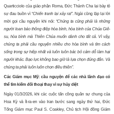
Quarticciolo của giáo phận Roma, Đức Thánh Cha lại bày tỏ
sự đau buồn vì
“Chiến tranh lại xảy ra!”
. Ngài cũng lặp lại lời
mời gọi cầu nguyện khi nói:
“Chúng ta cũng phải là những
người loan báo thông điệp hòa bình, hòa bình của Chúa Giê-
su, hòa bình mà Thiên Chúa muốn dành cho tất cả. Vì vậy,
chúng ta phải cầu nguyện nhiều cho hòa bình và tìm cách
sống trong sự hiệp nhất và luôn luôn bác bỏ cám dỗ làm hại
người khác. Bạo lực không bao giờ là lựa chọn đúng đắn. Và
chúng ta phải luôn luôn chọn điều thiện”.
Các Giám mục Mỹ: cầu nguyện để các nhà lãnh đạo có
thể tìm kiếm đối thoại thay vì sự hủy diệt
Ngày 01/3/2026, khi các cuộc tấn công quân sự chung của
Hoa Kỳ và Ít-ra-en vào Iran bước sang ngày thứ hai, Đức
Tổng Giám mục Paul S. Coakley, Chủ tịch Hội đồng Giám