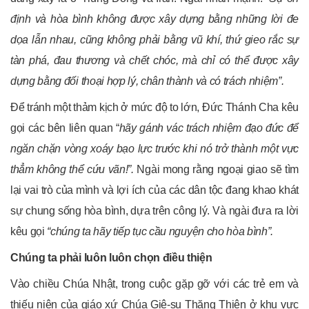
định và hòa bình không được xây dựng bằng những lời đe
dọa lẫn nhau, cũng không phải bằng vũ khí, thứ gieo rắc sự
tàn phá, đau thương và chết chóc, mà chỉ có thể được xây
dựng bằng đối thoại hợp lý, chân thành và có trách nhiệm”.
Để tránh một thảm kịch ở mức độ to lớn, Đức Thánh Cha kêu
gọi các bên liên quan “
hãy gánh vác trách nhiệm đạo đức để
ngăn chặn vòng xoáy bạo lực trước khi nó trở thành một vực
thẳm không thể cứu vãn!”.
Ngài mong rằng ngoại giao sẽ tìm
lại vai trò của mình và lợi ích của các dân tộc đang khao khát
sự chung sống hòa bình, dựa trên công lý. Và ngài đưa ra lời
kêu gọi
“chúng ta hãy tiếp tục cầu nguyện cho hòa bình”.
Chúng ta phải luôn luôn chọn điều thiện
Vào chiều Chúa Nhật, trong cuộc gặp gỡ với các trẻ em và
thiếu niên của giáo xứ Chúa Giê-su Thăng Thiên ở khu vực