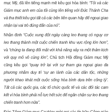
mục Mỹ, đã lên tiếng mạnh mẽ kêu gọi hòa bình:
“Tôi và các
Giám mục anh em của tôi cùng lên tiếng với Đức Thánh Cha
và tha thiết kêu gọi tất cả các bên liên quan hãy để ngoại giao
nhận lại vai trò đúng đắn của nó”.
Nhận định
“Cuộc xung đột ngày càng leo thang có nguy cơ
leo thang thành một cuộc chiến tranh khu vực rộng lớn hơn”
,
và
“chúng ta đang đối mặt với khả năng xảy ra một thảm kịch
với quy mô vô cùng lớn”
, Chủ tịch Hội đồng Giám mục Mỹ
cũng kêu gọi
“quay trở lại với sự tham gia ngoại giao đa
phương nhằm duy trì ‘sự an lành của các dân tộc, những
người khao khát một cuộc sống hòa bình dựa trên công lý’.
Tất cả các quốc gia, các tổ chức quốc tế và các đối tác cam
kết vì hòa bình phải nỗ lực hết sức để ngăn chặn sự leo thang
chiến tranh hơn nữa”.
Đức Tổng Giám mục Coakley mời gọi các tín hữu Công giáo