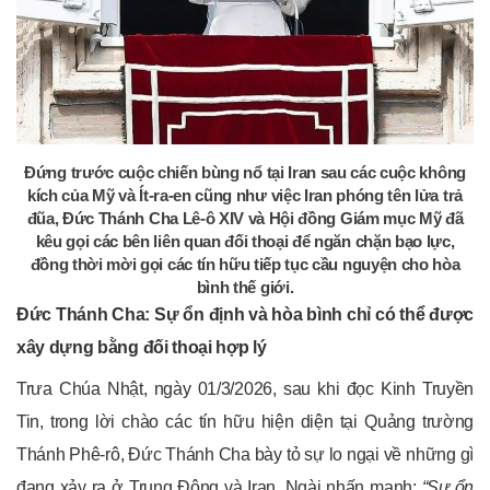
Đứng trước cuộc chiến bùng nổ tại Iran sau các cuộc không
kích của Mỹ và Ít-ra-en cũng như việc Iran phóng tên lửa trả
đũa, Đức Thánh Cha Lê-ô XIV và Hội đồng Giám mục Mỹ đã
kêu gọi các bên liên quan đối thoại để ngăn chặn bạo lực,
đồng thời mời gọi các tín hữu tiếp tục cầu nguyện cho hòa
bình thế giới.
Đức Thánh Cha: Sự ổn định và hòa bình chỉ có thể được
xây dựng bằng đối thoại hợp lý
Trưa Chúa Nhật, ngày 01/3/2026, sau khi đọc Kinh Truyền
Tin, trong lời chào các tín hữu hiện diện tại Quảng trường
Thánh Phê-rô, Đức Thánh Cha bày tỏ sự lo ngại về những gì
đang xảy ra ở Trung Đông và Iran. Ngài nhấn mạnh:
“Sự ổn