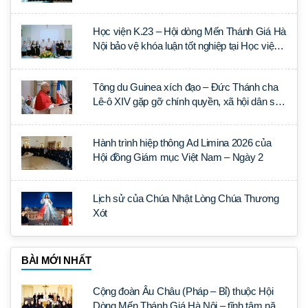
Học viện K.23 – Hội dòng Mến Thánh Giá Hà
Nội bảo vệ khóa luận tốt nghiệp tại Học viện
Thần học Thánh Phêrô Lê Tùy
Tông du Guinea xích đạo – Đức Thánh cha
Lê-ô XIV gặp gỡ chính quyền, xã hội dân sự
và ngoại giao đoàn
Hành trình hiệp thông Ad Limina 2026 của
Hội đồng Giám mục Việt Nam – Ngày 2
Lịch sử của Chúa Nhật Lòng Chúa Thương
Xót
BÀI MỚI NHẤT
Cộng đoàn Âu Châu (Pháp – Bỉ) thuộc Hội
Dòng Mến Thánh Giá Hà Nội – tĩnh tâm năm