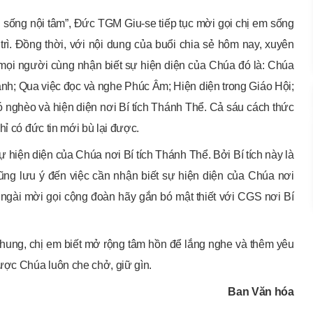
i sống nội tâm”, Đức TGM Giu-se tiếp tục mời gọi chị em sống
trì. Đồng thời, với nội dung của buổi chia sẻ hôm nay, xuyên
mọi người cùng nhận biết sự hiện diện của Chúa đó là: Chúa
ánh; Qua việc đọc và nghe Phúc Âm; Hiện diện trong Giáo Hội;
hó nghèo và hiện diện nơi Bí tích Thánh Thể. Cả sáu cách thức
hỉ có đức tin mới bù lại được.
hiện diện của Chúa nơi Bí tích Thánh Thể. Bởi Bí tích này là
ũng lưu ý đến việc cần nhận biết sự hiện diện của Chúa nơi
ngài mời gọi cộng đoàn hãy gắn bó mật thiết với CGS nơi Bí
chung, chị em biết mở rộng tâm hồn để lắng nghe và thêm yêu
ược Chúa luôn che chở, giữ gìn.
Ban Văn hóa