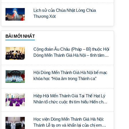
Lịch sử của Chúa Nhật Lòng Chúa
Thương Xót
BÀI MỚI NHẤT
Cộng đoàn Âu Châu (Pháp – Bỉ) thuộc Hội
Dòng Mến Thánh Giá Hà Nội – tĩnh tâm
năm tại Đan viện La Trappe
Hội Dòng Mến Thánh Giá Hà Nội bế mạc
khóa học “Hòa âm trong Thánh ca”
Hiệp Hội Mến Thánh Giá Tại Thế Hạt Lý
Nhân tổ chức cuộc thi tìm hiểu Hiến chế
Tín lý Ánh Sáng Muôn Dân
Học viện Dòng Mến Thánh Giá Hà Nội:
Thánh Lễ tạ ơn và khấn lại của chị em