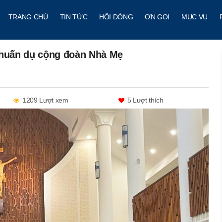
TRANG CHỦ
TIN TỨC
HỘI DÒNG
ƠN GỌI
MỤC VỤ
huấn dụ cộng đoàn Nhà Mẹ
1209 Lượt xem
5
Lượt thích