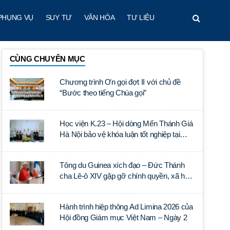
PHỤNG VỤ
SUY TƯ
VĂN HÓA
TƯ LIỆU
CÙNG CHUYÊN MỤC
Chương trình Ơn gọi đợt II với chủ đề
“Bước theo tiếng Chúa gọi”
Học viện K.23 – Hội dòng Mến Thánh Giá
Hà Nội bảo vệ khóa luận tốt nghiệp tại
Học viện Thần học Thánh Phêrô Lê Tùy
Tông du Guinea xích đạo – Đức Thánh
cha Lê-ô XIV gặp gỡ chính quyền, xã hội
dân sự và ngoại giao đoàn
Hành trình hiệp thông Ad Limina 2026 của
Hội đồng Giám mục Việt Nam – Ngày 2