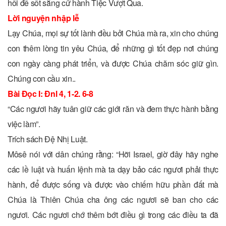
hối để sốt sắng cử hành Tiệc Vượt Qua.
Lời nguyện nhập lễ
Lạy Chúa, mọi sự tốt lành đều bởi Chúa mà ra, xin cho chúng
con thêm lòng tin yêu Chúa, để những gì tốt đẹp nơi chúng
con ngày càng phát triển, và được Chúa chăm sóc giữ gìn.
Chúng con cầu xin..
Bài Ðọc I: Ðnl 4, 1-2. 6-8
“Các ngươi hãy tuân giữ các giới răn và đem thực hành bằng
việc làm”.
Trích sách Ðệ Nhị Luật.
Môsê nói với dân chúng rằng: “Hỡi Israel, giờ đây hãy nghe
các lề luật và huấn lệnh mà ta dạy bảo các ngươi phải thực
hành, để được sống và được vào chiếm hữu phần đất mà
Chúa là Thiên Chúa cha ông các ngươi sẽ ban cho các
ngươi. Các ngươi chớ thêm bớt điều gì trong các điều ta đã