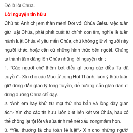
Ðó là lời Chúa.
Lời nguyện tín hữu
Chủ tế: Anh chị em thân mến! Đối với Chúa Giêsu việc tuân
giữ luật Chúa, phải phát xuất từ chính con tim, nghĩa là tuân
hành luật Chúa vì yêu mến Chúa, chứ không giữ vì người này
người khác, hoặc căn cứ những hình thức bên ngoài. Chúng
ta thành tâm dâng lên Chúa những lời nguyện xin :
1. “Các ngươi chớ thêm bớt điều gì trong các điều Ta đã
truyền”.- Xin cho các Mục tử trong Hội Thánh, luôn ý thức tuân
giữ đúng đắn giáo lý tông truyền, để hướng dẫn giáo dân đi
đúng đường Chúa chỉ dạy.
2. “Anh em hãy khử trừ mọi thứ nhơ bẩn và lòng đầy gian
ác.”.- Xin cho các tín hữu luôn biết liên kết với Chúa, hầu có
thể chông lại tội lỗi và sửa tính mê nết xấu trongmtâm hồn.
3. “Yêu thương là chu toàn lề luật”.- Xin cho những người