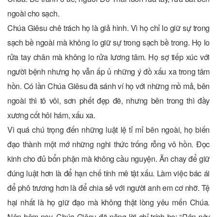
ngoài cho sạch.
Chúa Giêsu chê trách họ là giả hình. Vì họ chỉ lo giữ sự trong
sạch bề ngoài mà không lo giữ sự trong sạch bề trong. Họ lo
rửa tay chân mà không lo rửa lương tâm. Họ sợ tiếp xúc với
người bệnh nhưng họ vẫn ấp ủ những ý đồ xấu xa trong tâm
hồn. Có lần Chúa Giêsu đã sánh ví họ với những mồ mả, bên
ngoài thì tô vôi, sơn phết đẹp đẽ, nhưng bên trong thì đầy
xương cốt hôi hám, xấu xa.
Vì quá chú trọng đến những luật lệ tỉ mỉ bên ngoài, họ biến
đạo thành một mớ những nghi thức trống rỗng vô hồn. Đọc
kinh cho đủ bổn phận mà không cầu nguyện. Ăn chay để giữ
đúng luật hơn là để hạn chế tính mê tật xấu. Làm việc bác ái
để phô trương hơn là để chia sẻ với người anh em cơ nhỡ. Tệ
hại nhất là họ giữ đạo mà không thật lòng yêu mến Chúa.
Nên hôm nay, Chúa Giêsu đã nặng lời chỉ trích họ: “
Dân này