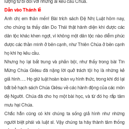
lượng từ bi đối với những ai kêu cầu Chúa.
Dẫn vào Thánh lễ
Anh chị em thân mến! Bài trích sách Đệ Nhị Luật hôm nay,
cho chúng ta thấy dân Do Thái thật hãnh diện khi được các
dân tộc khác khen ngợi, vì không một dân tộc nào diễm phúc
được các thần minh ở bên cạnh, như Thiên Chúa ở bên cạnh
họ khi họ kêu cầu.
Nhưng họ lại bất trung và phản bội, như thấy trong bài Tin
Mừng Chúa Giêsu đã nặng lời quở trách tội họ là những kẻ
giả hình…. Họ giữ luật hoàn toàn vụ hình thức, trong khi đó lại
bắt bẻ hạch sách Chúa Giêsu về các hành động của các môn
đệ Người. Chúa đã cho họ một bài học, và từ đó họ rắp tâm
mưu hại Chúa.
Chắc hẳn cũng có khi chúng ta sống giả hình như những
người biệt phái và luật sĩ. Vậy chúng ta hãy thành tâm thống