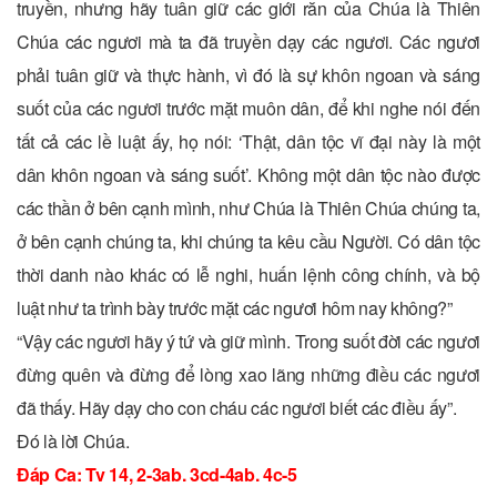
truyền, nhưng hãy tuân giữ các giới răn của Chúa là Thiên
Chúa các ngươi mà ta đã truyền dạy các ngươi. Các ngươi
phải tuân giữ và thực hành, vì đó là sự khôn ngoan và sáng
suốt của các ngươi trước mặt muôn dân, để khi nghe nói đến
tất cả các lề luật ấy, họ nói: ‘Thật, dân tộc vĩ đại này là một
dân khôn ngoan và sáng suốt’. Không một dân tộc nào được
các thần ở bên cạnh mình, như Chúa là Thiên Chúa chúng ta,
ở bên cạnh chúng ta, khi chúng ta kêu cầu Người. Có dân tộc
thời danh nào khác có lễ nghi, huấn lệnh công chính, và bộ
luật như ta trình bày trước mặt các ngươi hôm nay không?”
“Vậy các ngươi hãy ý tứ và giữ mình. Trong suốt đời các ngươi
đừng quên và đừng để lòng xao lãng những điều các ngươi
đã thấy. Hãy dạy cho con cháu các ngươi biết các điều ấy”.
Ðó là lời Chúa.
Ðáp Ca: Tv 14, 2-3ab. 3cd-4ab. 4c-5