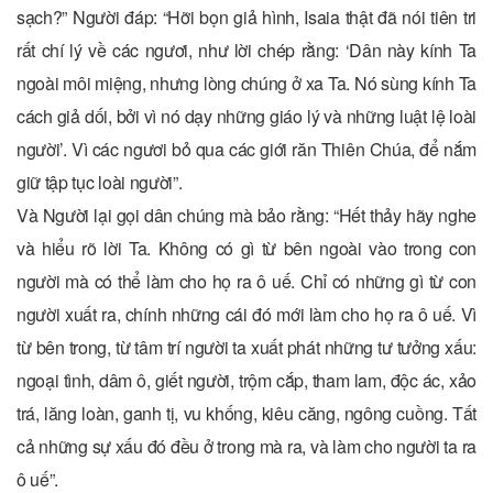
sạch?” Người đáp: “Hỡi bọn giả hình, Isaia thật đã nói tiên tri
rất chí lý về các ngươi, như lời chép rằng: ‘Dân này kính Ta
ngoài môi miệng, nhưng lòng chúng ở xa Ta. Nó sùng kính Ta
cách giả dối, bởi vì nó dạy những giáo lý và những luật lệ loài
người’. Vì các ngươi bỏ qua các giới răn Thiên Chúa, để nắm
giữ tập tục loài người”.
Và Người lại gọi dân chúng mà bảo rằng: “Hết thảy hãy nghe
và hiểu rõ lời Ta. Không có gì từ bên ngoài vào trong con
người mà có thể làm cho họ ra ô uế. Chỉ có những gì từ con
người xuất ra, chính những cái đó mới làm cho họ ra ô uế. Vì
từ bên trong, từ tâm trí người ta xuất phát những tư tưởng xấu:
ngoại tình, dâm ô, giết người, trộm cắp, tham lam, độc ác, xảo
trá, lăng loàn, ganh tị, vu khống, kiêu căng, ngông cuồng. Tất
cả những sự xấu đó đều ở trong mà ra, và làm cho người ta ra
ô uế”.