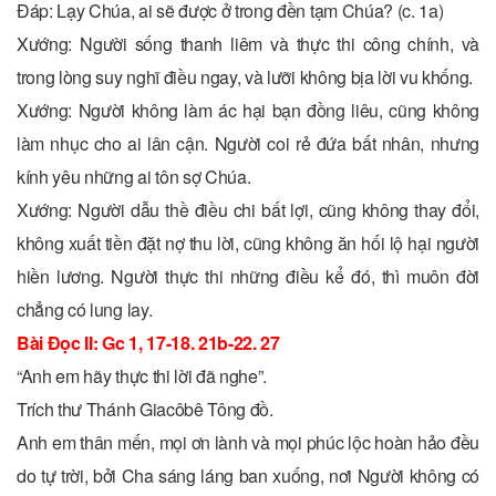
Ðáp: Lạy Chúa, ai sẽ được ở trong đền tạm Chúa? (c. 1a)
Xướng: Người sống thanh liêm và thực thi công chính, và
trong lòng suy nghĩ điều ngay, và lưỡi không bịa lời vu khống.
Xướng: Người không làm ác hại bạn đồng liêu, cũng không
làm nhục cho ai lân cận. Người coi rẻ đứa bất nhân, nhưng
kính yêu những ai tôn sợ Chúa.
Xướng: Người dẫu thề điều chi bất lợi, cũng không thay đổi,
không xuất tiền đặt nợ thu lời, cũng không ăn hối lộ hại người
hiền lương. Người thực thi những điều kể đó, thì muôn đời
chẳng có lung lay.
Bài Ðọc II: Gc 1, 17-18. 21b-22. 27
“Anh em hãy thực thi lời đã nghe”.
Trích thư Thánh Giacôbê Tông đồ.
Anh em thân mến, mọi ơn lành và mọi phúc lộc hoàn hảo đều
do tự trời, bởi Cha sáng láng ban xuống, nơi Người không có