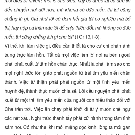
mọi điều bí nhiệm, mọi lẽ cao siêu, hay có được tất cả đức tin
đến chuyển núi dời non, mà không có đức mến, thì tôi cũng
chẳng là gì. Giả như tôi có đem hết gia tài cơ nghiệp mà bố
thí, hay nộp cả thân xác tôi để chịu thiêu đốt, mà không có đức
mến, thì cũng chẳng ích gì cho tôi
” (1Cr 13,1-3).
Vì thế, khi làm việc gì, điều cần thiết là cho cử chỉ phản ánh
trung thực tâm hồn. Tất cả mọi việc làm lời nói ra bên ngoài
phải phát xuất từ tâm hồn chân thực. Nhất là phải làm sao cho
mọi nghi thức tôn giáo phát nguồn từ trái tim yêu mến chân
thành. Việc từ thiện phải phát nguồn từ một tình yêu mến
huynh đệ, thành thực muốn chia sẻ. Lời cầu nguyện phải phát
xuất từ một trái tim yêu mến của người con hiếu thảo đối với
Cha trên trời. Việc ăn chay phải khởi đi từ ý muốn chế ngự
các nết xấu. Nghi thức thanh tẩy phải cử hành trong tâm tình
sám hối. Có như thế, khi môi miệng đọc kinh, lòng ta mới gần