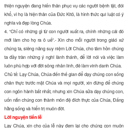
thiện nguyện đang hiến thân phục vụ các người bệnh tật, đói
khổ, vì họ là hiện thân của Đức Kitô, là hình thức qui luật có ý
nghĩa và đẹp lòng Chúa.
4. “Chỉ có những gì từ con người xuất ra, chính những cái đó
mới làm cho họ ra ô uế”.- Xin cho mỗi người trong giáó xứ
chúng ta, siêng năng suy niệm Lời Chúa, cho tâm hồn chúng
ta đầy tràn những ý nghĩ lành thánh, để lời nói và việc làm
luôn phù hợp với đời sông nhân linh, đê làm vinh danh Chúa.
Chủ tế: Lạy Chúa, Chúa đến thế gian để dạy chúng con sống
chân thực trước mặt Chúa và mọi người, xin đừng để chúng
con ngôn hành bất nhất, nhưng xin Chúa sửa dạy chúng con,
uốn nắn chúng con thành môn đệ đích thực của Chúa, Đấng
hằng sống và hiển trị muôn đời.
Lời nguyện tiến lễ
Lạy Chúa, xin cho của lễ này đem lại cho chúng con muôn