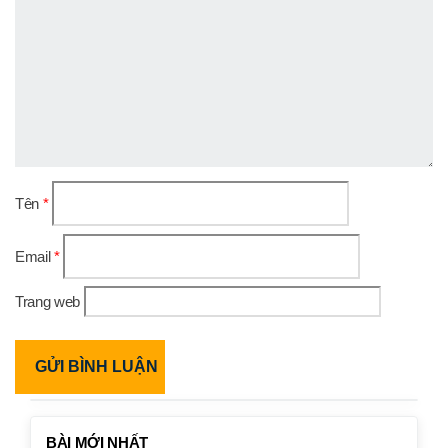
Tên
*
Email
*
Trang web
BÀI MỚI NHẤT