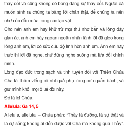
thay đổi và cũng không có bóng dáng sự thay đổi. Người đã
muốn sinh ra chúng ta bằng lời chân thật, để chúng ta nên
như của đầu mùa trong các tạo vật.
Cho nên anh em hãy khử trừ mọi thứ nhơ bẩn và lòng đầy
gian ác, anh em hãy ngoan ngoãn nhận lãnh lời đã gieo trong
lòng anh em, lời có sức cứu độ linh hồn anh em. Anh em hãy
thực thi lời đã nghe, chứ đừng nghe suông mà lừa dối chính
mình.
Lòng đạo đức trong sạch và tinh tuyền đối với Thiên Chúa
Cha là: thăm viếng cô nhi quả phụ trong cơn quẫn bách, và
giữ mình khỏi mọi ô uế đời này.
Ðó là lời Chúa.
Alleluia: Ga 14, 5
Alleluia, alleluia! – Chúa phán: “Thầy là đường, là sự thật và
là sự sống; không ai đến được với Cha mà không qua Thầy”.