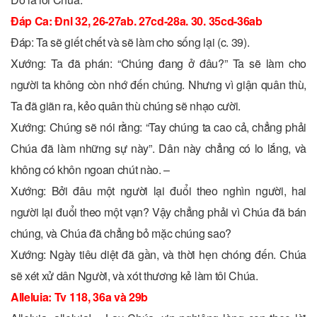
Ðáp Ca: Ðnl 32, 26-27ab. 27cd-28a. 30. 35cd-36ab
Ðáp: Ta sẽ giết chết và sẽ làm cho sống lại (c. 39).
Xướng: Ta đã phán: “Chúng đang ở đâu?” Ta sẽ làm cho
người ta không còn nhớ đến chúng. Nhưng vì giận quân thù,
Ta đã giãn ra, kẻo quân thù chúng sẽ nhạo cười.
Xướng: Chúng sẽ nói rằng: “Tay chúng ta cao cả, chẳng phải
Chúa đã làm những sự này”. Dân này chẳng có lo lắng, và
không có khôn ngoan chút nào. –
Xướng: Bởi đâu một người lại đuổi theo nghìn người, hai
người lại đuổi theo một vạn? Vậy chẳng phải vì Chúa đã bán
chúng, và Chúa đã chẳng bỏ mặc chúng sao?
Xướng: Ngày tiêu diệt đã gần, và thời hẹn chóng đến. Chúa
sẽ xét xử dân Người, và xót thương kẻ làm tôi Chúa.
Alleluia: Tv 118, 36a và 29b