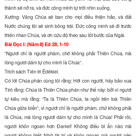
thành sẽ nở ra, và đức công minh tự trời nhìn xuống.
Xướng: Vâng Chúa sẽ ban cho mọi điều thiện hảo, và đất
Nước chúng tôi sẽ sinh bông trái. Ðức công minh sẽ đi trước
thiên nhan Chúa, và ơn cứu độ theo sau lốt bước của Ngài.
Bài Ðọc I: (Năm II) Ed 28, 1-10
“Ngươi chỉ là người phàm, chớ không phải Thiên Chúa, mà
lòng ngươi dám tự cho mình là Chúa”.
Trích sách Tiên tri Êdêkiel.
Có lời Chúa phán cùng tôi rằng: Hỡi con người, hãy bảo vua
Tirô rằng: Chúa là Thiên Chúa phán như thế này: bởi vì ngươi
tự kiêu mà rằng: “Ta là Thiên Chúa, ta ngồi trên toà Thiên
Chúa giữa biển”, vì ngươi chỉ là người phàm, chứ không phải
là Chúa, mà lòng ngươi dám tự cho mình là Chúa! Phải rồi,
ngươi khôn ngoan hơn Ðaniel! Không điều bí ẩn nào mà
ngươi không biết: Nhờ tài trí và khôn ngoan mà ngươi nên