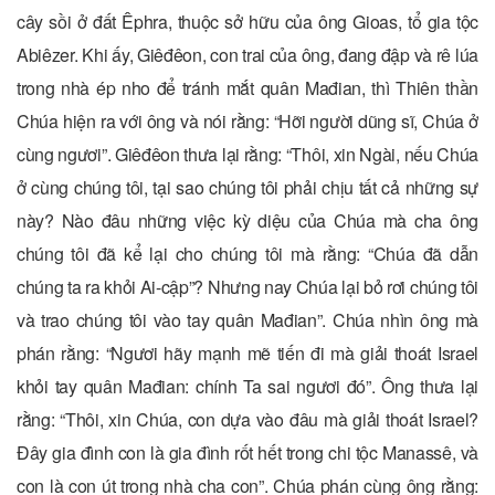
cây sồi ở đất Êphra, thuộc sở hữu của ông Gioas, tổ gia tộc
Abiêzer. Khi ấy, Giêđêon, con trai của ông, đang đập và rê lúa
trong nhà ép nho để tránh mắt quân Mađian, thì Thiên thần
Chúa hiện ra với ông và nói rằng: “Hỡi người dũng sĩ, Chúa ở
cùng ngươi”. Giêđêon thưa lại rằng: “Thôi, xin Ngài, nếu Chúa
ở cùng chúng tôi, tại sao chúng tôi phải chịu tất cả những sự
này? Nào đâu những việc kỳ diệu của Chúa mà cha ông
chúng tôi đã kể lại cho chúng tôi mà rằng: “Chúa đã dẫn
chúng ta ra khỏi Ai-cập”? Nhưng nay Chúa lại bỏ rơi chúng tôi
và trao chúng tôi vào tay quân Mađian”. Chúa nhìn ông mà
phán rằng: “Ngươi hãy mạnh mẽ tiến đi mà giải thoát Israel
khỏi tay quân Mađian: chính Ta sai ngươi đó”. Ông thưa lại
rằng: “Thôi, xin Chúa, con dựa vào đâu mà giải thoát Israel?
Ðây gia đình con là gia đình rốt hết trong chi tộc Manassê, và
con là con út trong nhà cha con”. Chúa phán cùng ông rằng: