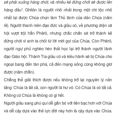
sẽ phải xuống hàng chót, và nhiều kẻ đứng chót sẽ được lên
hàng đầu”
. Ghítôn là người nhỏ nhất trong một chi tộc nhỏ
nhất lại được Chúa chọn làm Thủ lãnh của dân Chúa (năm
lẻ). Người thanh niên đạo đức và giầu có, về phương diện xã
hội vượt trội hẳn Phêrô, nhưng chắc chắn sẽ trở thành kẻ
đứng chót vì anh ta chối từ lời mời gọi của Chúa. Còn Phêrô,
người ngư phủ nghèo hèn thất học lại trở thành người lãnh
đạo Giáo hội. Thành Tia giầu có và kiêu hãnh sẽ bị Chúa cho
ngoại bang đến tàn phá, cả đến mạng sống cũng không giữ
được (năm chẵn).
Chẳng thể giải thích được nếu không trở lại nguyên lý nền
tảng: Chúa là tất cả, con người là hư vô. Có Chúa là có tất cả.
Không có Chúa là không có gì hết.
Người giầu sang phú quí dễ gắn bó với tiền bạc hơn với Chúa
và dễ cậy dựa vào thế lực đời này hơn là cậy dựa vào Chúa.