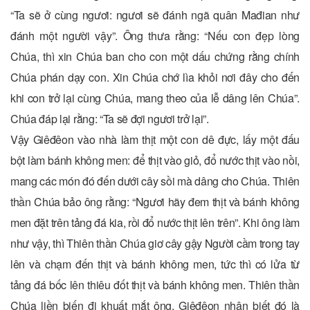
“Ta sẽ ở cùng ngươi: ngươi sẽ đánh ngã quân Mađian như
đánh một người vậy”. Ông thưa rằng: “Nếu con đẹp lòng
Chúa, thì xin Chúa ban cho con một dấu chứng rằng chính
Chúa phán dạy con. Xin Chúa chớ lìa khỏi nơi đây cho đến
khi con trở lại cùng Chúa, mang theo của lễ dâng lên Chúa”.
Chúa đáp lại rằng: “Ta sẽ đợi ngươi trở lại”.
Vậy Giêđêon vào nhà làm thịt một con dê đực, lấy một đấu
bột làm bánh không men: để thịt vào giỏ, đổ nước thịt vào nồi,
mang các món đó đến dưới cây sồi mà dâng cho Chúa. Thiên
thần Chúa bảo ông rằng: “Ngươi hãy đem thịt và bánh không
men đặt trên tảng đá kia, rồi đổ nước thịt lên trên”. Khi ông làm
như vậy, thì Thiên thần Chúa giơ cây gậy Người cầm trong tay
lên và chạm đến thịt và bánh không men, tức thì có lửa từ
tảng đá bốc lên thiêu đốt thịt và bánh không men. Thiên thần
Chúa liền biến đi khuất mắt ông. Giêđêon nhận biết đó là