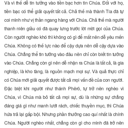
Và vì thế dễ tin tưởng vào tiền bạc hơn tin Chúa. Đối với họ,
tiền bạc có thể giải quyết tất cả. Chả thế mà thành Tia đã tự
coi mình như vị thần ngang hàng với Chúa. Chả thế mà người
thanh niên giầu có đã quay lưng trước lời mời gọi của Chúa.
Còn người nghèo khó thì không có gì để mất nên dễ yêu mến
Chúa. Không có thế lực nào để cậy dựa nên dễ cậy dựa vào
Chúa. Chẳng thể tin tưởng vào đâu nên chỉ còn biết tin tưởng
vào Chúa. Chẳng còn gì nên dễ nhận ra Chúa là tất cả, là gia
nghiệp, là kho tàng, là nguồn mạch mọi sự. Và quả thực chỉ
có Chúa mới giải quyết được tất cả mọi vấn đề của con người.
Đặc biệt khi người như thánh Phêrô, tự trở nên nghèo vì
Chúa, vì Chúa mà bỏ tất cả mọi sự, dù là những sự chẳng
đáng giá gì như manh lưới rách, chiếc thuyền mục, thì Chúa
hứa trả lại gấp bội. Nhưng phần thưởng cao quí nhất là chính
Chúa. Người nghèo nhất, chẳng còn gì cho mình đã trở nên