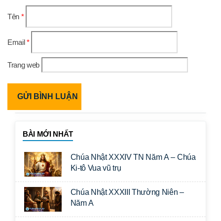
Tên
*
Email
*
Trang web
BÀI MỚI NHẤT
Chúa Nhật XXXIV TN Năm A – Chúa
Ki-tô Vua vũ trụ
Chúa Nhật XXXIII Thường Niên –
Năm A