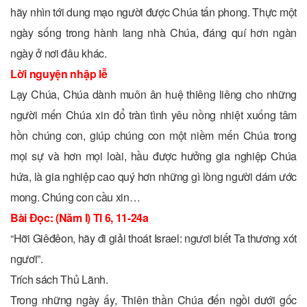
hãy nhìn tới dung mạo người được Chúa tấn phong. Thực một
ngày sống trong hành lang nhà Chúa, đáng quí hơn ngàn
ngày ở nơi đâu khác.
Lời nguyện nhập lễ
Lạy Chúa, Chúa dành muôn ân huệ thiêng liêng cho những
người mến Chúa xin đổ tràn tình yêu nồng nhiệt xuống tâm
hồn chúng con, giúp chúng con một niềm mến Chúa trong
mọi sự và hơn mọi loài, hầu được hưởng gia nghiệp Chúa
hứa, là gia nghiệp cao quý hơn những gì lòng người dám ước
mong. Chúng con cầu xin…
Bài Ðọc: (Năm I) Tl 6, 11-24a
“Hỡi Giêđêon, hãy đi giải thoát Israel: ngươi biết Ta thương xót
ngươi”.
Trích sách Thủ Lãnh.
Trong những ngày ấy, Thiên thần Chúa đến ngồi dưới gốc