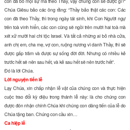
con đã bỏ mọi sự mà theo Thầy, vậy chúng con sẽ được gì?”
Chúa Giêsu bảo các ông rằng: “Thầy bảo thật các con: Các
con đã theo Thầy, thì trong ngày tái sinh, khi Con Người ngự
trên toà vinh hiển, các con cũng sẽ ngồi trên mười hai toà mà
xét xử mười hai chi tộc Israel. Và tất cả những ai bỏ nhà cửa,
anh chị em, cha mẹ, vợ con, ruộng nương vì danh Thầy, thì sẽ
được gấp trăm và được sự sống đời đời. Nhưng có nhiều kẻ
trước hết sẽ nên sau hết, và kẻ sau hết sẽ nên trước hết”.
Ðó là lời Chúa.
Lời nguyện tiến lễ
Lạy Chúa, xin chấp nhận lễ vật của chúng con và thực hiện
cuộc trao đổi kỳ diệu trong thánh lễ này: là cho chúng con
được đón nhận chính Chúa khi chúng con dâng tiến của lễ do
Chúa tặng ban. Chúng con cầu xin…
Ca hiệp lễ