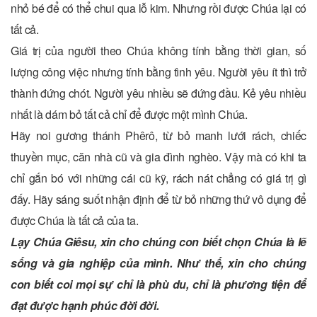
nhỏ bé để có thể chui qua lỗ kim. Nhưng rồi được Chúa lại có
tất cả.
Giá trị của người theo Chúa không tính bằng thời gian, số
lượng công việc nhưng tính bằng tình yêu. Người yêu ít thì trở
thành đứng chót. Người yêu nhiều sẽ đứng đầu. Kẻ yêu nhiều
nhất là dám bỏ tất cả chỉ để được một mình Chúa.
Hãy noi gương thánh Phêrô, từ bỏ manh lưới rách, chiếc
thuyền mục, căn nhà cũ và gia đình nghèo. Vậy mà có khi ta
chỉ gắn bó với những cái cũ kỹ, rách nát chẳng có giá trị gì
đấy. Hãy sáng suốt nhận định để từ bỏ những thứ vô dụng để
được Chúa là tất cả của ta.
Lạy Chúa Giêsu, xin cho chúng con biết chọn Chúa là lẽ
sống và gia nghiệp của mình. Như thế, xin cho chúng
con biết coi mọi sự chỉ là phù du, chỉ là phương tiện để
đạt được hạnh phúc đời đời.