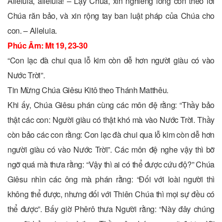
Alleluia, alleluia! – Lạy Chúa, xin nghiêng lòng con theo lời
Chúa răn bảo, và xin rộng tay ban luật pháp của Chúa cho
con. – Alleluia.
Phúc Âm: Mt 19, 23-30
“Con lạc đà chui qua lỗ kim còn dễ hơn người giàu có vào
Nước Trời”.
Tin Mừng Chúa Giêsu Kitô theo Thánh Matthêu.
Khi ấy, Chúa Giêsu phán cùng các môn đệ rằng: “Thầy bảo
thật các con: Người giàu có thật khó mà vào Nước Trời. Thầy
còn bảo các con rằng: Con lạc đà chui qua lỗ kim còn dễ hơn
người giàu có vào Nước Trời”. Các môn đệ nghe vậy thì bỡ
ngỡ quá mà thưa rằng: “Vậy thì ai có thể được cứu độ?” Chúa
Giêsu nhìn các ông mà phán rằng: “Ðối với loài người thì
không thể được, nhưng đối với Thiên Chúa thì mọi sự đều có
thể được”. Bấy giờ Phêrô thưa Người rằng: “Này đây chúng