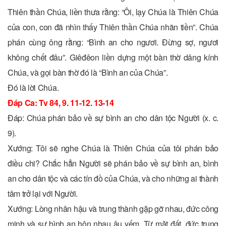
Thiên thần Chúa, liền thưa rằng: “Ôi, lạy Chúa là Thiên Chúa
của con, con đã nhìn thấy Thiên thần Chúa nhãn tiền”. Chúa
phán cùng ông rằng: “Bình an cho ngươi. Ðừng sợ, ngươi
không chết đâu”. Giêđêon liền dựng một bàn thờ dâng kính
Chúa, và gọi bàn thờ đó là “Bình an của Chúa”.
Ðó là lời Chúa.
Ðáp Ca: Tv 84, 9. 11-12. 13-14
Ðáp: Chúa phán bảo về sự bình an cho dân tộc Người (x. c.
9).
Xướng: Tôi sẽ nghe Chúa là Thiên Chúa của tôi phán bảo
điều chi? Chắc hẳn Người sẽ phán bảo về sự bình an, bình
an cho dân tộc và các tín đồ của Chúa, và cho những ai thành
tâm trở lại với Người.
Xướng: Lòng nhân hậu và trung thành gặp gỡ nhau, đức công
minh và sự bình an hôn nhau âu yếm. Từ mặt đất, đức trung