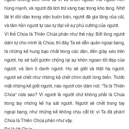
hùng mạnh, và ngươi đã tích trữ vàng bạc trong kho tàng. Nhờ
tài trí dồi dào trong việc buôn bán, ngươi đã gia tăng của cải,
và tâm hồn ngươi tự cao tự đại về sự phú cường của ngươi.
Vì thế Chúa là Thiên Chúa phán như thế này: Bởi lòng ngươi
dám tự cho mình là Chúa, thì đây Ta sẽ dẫn quân ngoại bang,
là những kẻ hung bạo nhất trong các dân, đến giày xéo trên
ngươi, họ sẽ tuốt gươm chống lại sự khôn ngoan tốt đẹp của
ngươi, và làm ô danh ngươi. Họ sẽ giết và triệt hạ ngươi,
ngươi sẽ chết như những kẻ chết chìm dưới lòng biển. Trước
mặt những kẻ giết ngươi, nào ngươi còn dám nói: “Ta là Thiên
Chúa” nữa sao? Vì ngươi là người chứ không phải là Chúa
trong tay những kẻ hạ sát ngươi. Ngươi sẽ chết trong tay
ngoại bang, như những kẻ không chịu cắt bì: vì Ta đã phán!
Chúa là Thiên Chúa phán như vậy.
Ðó là lời Chúa.