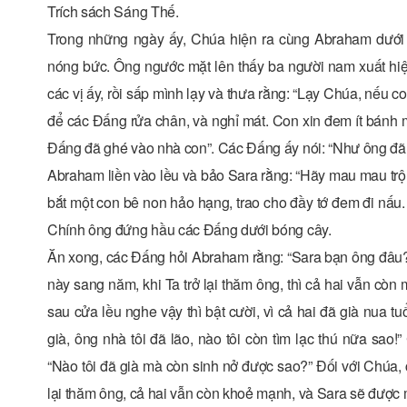
Trích sách Sáng Thế.
Trong những ngày ấy, Chúa hiện ra cùng Abraham dưới 
nóng bức. Ông ngước mặt lên thấy ba người nam xuất hiện
các vị ấy, rồi sấp mình lạy và thưa rằng: “Lạy Chúa, nếu c
để các Ðấng rửa chân, và nghỉ mát. Con xin đem ít bánh mờ
Ðấng đã ghé vào nhà con”. Các Ðấng ấy nói: “Như ông đã 
Abraham liền vào lều và bảo Sara rằng: “Hãy mau mau tr
bắt một con bê non hảo hạng, trao cho đầy tớ đem đi nấu. 
Chính ông đứng hầu các Ðấng dưới bóng cây.
Ăn xong, các Ðấng hỏi Abraham rằng: “Sara bạn ông đâu?” Ô
này sang năm, khi Ta trở lại thăm ông, thì cả hai vẫn cò
sau cửa lều nghe vậy thì bật cười, vì cả hai đã già nua tu
già, ông nhà tôi đã lão, nào tôi còn tìm lạc thú nữa sa
“Nào tôi đã già mà còn sinh nở được sao?” Ðối với Chúa,
lại thăm ông, cả hai vẫn còn khoẻ mạnh, và Sara sẽ được mộ