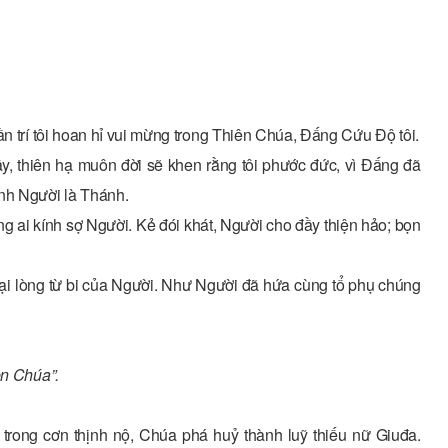
ần trí tôi hoan hỉ vui mừng trong Thiên Chúa, Ðấng Cứu Ðộ tôi.
ây, thiên hạ muôn đời sẽ khen rằng tôi phước đức, vì Ðấng đã
anh Người là Thánh.
ng ai kính sợ Người. Kẻ đói khát, Người cho đầy thiện hảo; bọn
lại lòng từ bi của Người. Như Người đã hứa cùng tổ phụ chúng
ên Chúa”.
trong cơn thịnh nộ, Chúa phá huỷ thành luỹ thiếu nữ Giuđa.