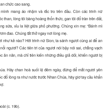
uan chức cao sang.
, mình mang áo nhặm và rắc tro trên đầu. Còn các trinh nữ
than, lòng tôi bàng hoàng thổn thức, gan tôi đổ tràn trên đất,
 măng sữa, xỉu la liệt giữa phố phường. Chúng xin mẹ: “Bánh mì
ươm đao. Chúng tắt thở ngay nơi lòng mẹ.
ơi như kẻ nào? Hỡi trinh nữ Sion, ta sánh ngươi cùng ai để an
nổi ngươi? Các tiên tri của ngươi nói bậy nói sai, chẳng vạch
c ăn năn, mà chỉ tiên kiến những điều giả dối, khiến ngươi bị
Chúa. Hãy chan hoà suối lệ đêm ngày, đừng để mắt ngươi yên
ốc đổ lòng ra như nước trước Nhan Chúa, hãy giơ tay cầu khẩn
hợ.
ài (c. 19b).