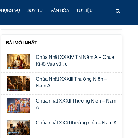
PHỤNG VỤ
SUY TƯ
VĂN HÓA
TƯ LIỆU
BÀI MỚI NHẤT
Chúa Nhật XXXIV TN Năm A – Chúa
Ki-tô Vua vũ trụ
Chúa Nhật XXXIII Thường Niên –
Năm A
Chúa nhật XXXII Thường Niên – Năm
A
Chúa nhật XXXI thường niên – Năm A