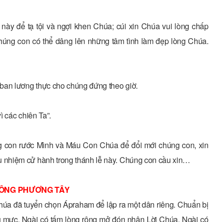
này để tạ tội và ngợi khen Chúa; cúi xin Chúa vui lòng chấp
húng con có thể dâng lên những tâm tình làm đẹp lòng Chúa.
ban lương thực cho chúng đứng theo giờ.
ì các chiên Ta”.
 con rước Mình và Máu Con Chúa để đổi mới chúng con, xin
 nhiệm cử hành trong thánh lễ này. Chúng con cầu xin…
ÔNG PHƯƠNG TÂY
Chúa đã tuyển chọn Ápraham để lập ra một dân riêng. Chuẩn bị
 mực. Ngài có tấm lòng rộng mở đón nhận Lời Chúa. Ngài có