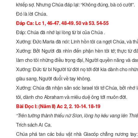
khiếp sợ. Nhưng Chúa đáp lại: “Không đúng, bà có cười”.
Ðó là lời Chúa.
Ðáp Ca: Lc 1, 46-47. 48-49. 50 và 53. 54-55
Ðáp: Chúa đã nhớ lại lòng từ bi của Chúa .
Xướng: Ðức Maria đã nói: Linh hồn tôi ca ngợi Chúa, và th
Xướng: Bởi Người đã nhìn đến phận hèn tôi tớ; thực từ đ
làm cho tôi những điều trọng đại, Người quyền năng và d
Xướng: Ðức từ bi Người từ đời nọ tới đời kia dành cho nhữ
giàu sang, Người đuổi về tay không.
Xướng: Chúa đã nhận săn sóc Israel tôi tớ Chúa, bởi nhớ 
tôi, dành cho Abraham và miêu duệ ông tới muôn đời.
Bài Ðọc I: (Năm II) Ac 2, 2. 10-14. 18-19
“Trên tường thành thiếu nữ Sion, lòng họ kêu vang lên Thi
Trích sách Ai Ca.
Chúa phá tan các báu vật nhà Giacóp chẳng nương tay: 