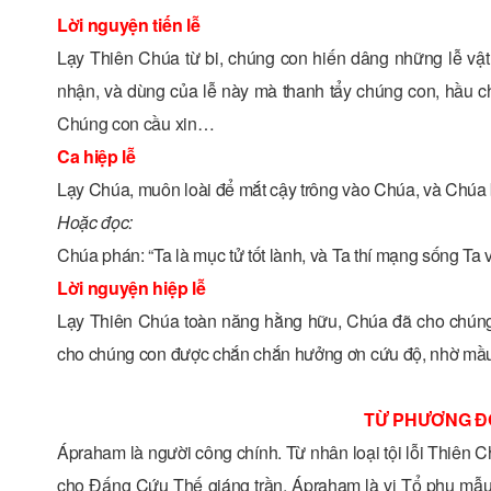
Lời nguyện tiến lễ
Lạy Thiên Chúa từ bi, chúng con hiến dâng những lễ vật 
nhận, và dùng của lễ này mà thanh tẩy chúng con, hầu c
Chúng con cầu xin…
Ca hiệp lễ
Lạy Chúa, muôn loài để mắt cậy trông vào Chúa, và Chúa 
Hoặc đọc:
Chúa phán: “Ta là mục tử tốt lành, và Ta thí mạng sống Ta v
Lời nguyện hiệp lễ
Lạy Thiên Chúa toàn năng hằng hữu, Chúa đã cho chúng
cho chúng con được chắn chắn hưởng ơn cứu độ, nhờ mầu
TỪ PHƯƠNG Đ
Ápraham là người công chính. Từ nhân loại tội lỗi Thiên 
cho Đấng Cứu Thế giáng trần. Ápraham là vị Tổ phụ mẫu