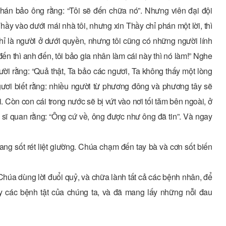
phán bảo ông rằng: “Tôi sẽ đến chữa nó”. Nhưng viên đại đội
ầy vào dưới mái nhà tôi, nhưng xin Thầy chỉ phán một lời, thì
hỉ là người ở dưới quyền, nhưng tôi cũng có những người lính
 đến thì anh đến, tôi bảo gia nhân làm cái này thì nó làm!” Nghe
ời rằng: “Quả thật, Ta bảo các ngươi, Ta không thấy một lòng
gươi biết rằng: nhiều người từ phương đông và phương tây sẽ
 Còn con cái trong nước sẽ bị vứt vào nơi tối tăm bên ngoài, ở
 sĩ quan rằng: “Ông cứ về, ông được như ông đã tin”. Và ngay
g sốt rét liệt giường. Chúa chạm đến tay bà và cơn sốt biến
húa dùng lời đuổi quỷ, và chữa lành tất cả các bệnh nhân, để
lấy các bệnh tật của chúng ta, và đã mang lấy những nỗi đau