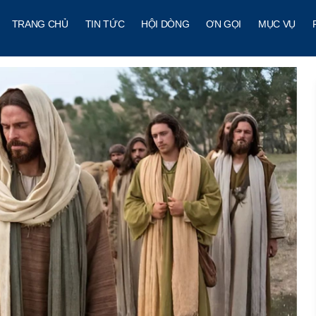
TRANG CHỦ
TIN TỨC
HỘI DÒNG
ƠN GỌI
MỤC VỤ