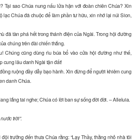
i? Tại sao Chúa nung nấu lửa hận với đoàn chiên Chúa? Xin
bộ lạc Chúa đã chuộc để làm phần tư hữu, xin nhớ lại núi Sion,
thù đã tàn phá hết trong thánh điện của Ngài. Trong hội đường
ủa chúng trên đài chiến thắng.
ìu! Chúng cũng dùng rìu búa bổ vào cửa hội đường như thế,
p cung lâu danh Ngài tận đất!
và đồng ruộng đầy dẫy bạo hành. Xin đừng để người khiêm cung
khen danh Chúa.
 đang lắng tai nghe; Chúa có lời ban sự sống đời đời. – Alleluia.
ước trời”.
 đội trưởng đến thưa Chúa rằng: “Lạy Thầy, thằng nhỏ nhà tôi