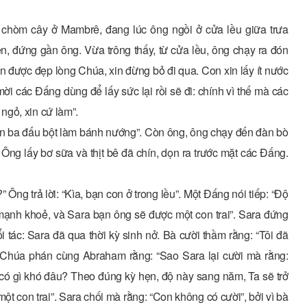
chòm cây ở Mambrê, đang lúc ông ngồi ở cửa lều giữa trưa
, đứng gần ông. Vừa trông thấy, từ cửa lều, ông chạy ra đón
on được đẹp lòng Chúa, xin đừng bỏ đi qua. Con xin lấy ít nước
i các Ðấng dùng để lấy sức lại rồi sẽ đi: chính vì thế mà các
ngỏ, xin cứ làm”.
ộn ba đấu bột làm bánh nướng”. Còn ông, ông chạy đến đàn bò
Ông lấy bơ sữa và thịt bê đã chín, dọn ra trước mặt các Ðấng.
ng trả lời: “Kìa, bạn con ở trong lều”. Một Ðấng nói tiếp: “Ðộ
n mạnh khoẻ, và Sara bạn ông sẽ được một con trai”. Sara đứng
ổi tác: Sara đã qua thời kỳ sinh nở. Bà cười thầm rằng: “Tôi đã
o!” Chúa phán cùng Abraham rằng: “Sao Sara lại cười mà rằng:
 có gì khó đâu? Theo đúng kỳ hẹn, độ này sang năm, Ta sẽ trở
t con trai”. Sara chối mà rằng: “Con không có cười”, bởi vì bà