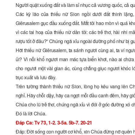
Người quật xuống đất và làm sỉ nhục cả vương quốc, cả q
Các kỳ lão của thiếu nữ Sion ngồi dưới đất thinh lặng
Giêrusalem gục đầu xuống đất. Mắt tôi hao mòn vì quá khóc 
vì các tai hoạ của thiếu nữ dân tôi: các trẻ thơ, hài nhi
rượu tốt ở đâu?” Chúng ngã xỉu ngoài đường phố như bị g
Hỡi thiếu nữ Giêrusalem, ta sánh ngươi cùng ai, ta ví ngư
ủi? Vì nỗi khổ ngươi man mác tựa biển khơi, nào ai chữa 
cho ngươi một vài gian ác, cùng chẳng giục ngươi khóc ló
trục xuất và lưu đày.
Trên tường thành thiếu nữ Sion, lòng họ kêu vang lên 
nghỉ. Hãy chỗi dậy, hãy ca ngợi mỗi đầu canh đêm, hãy gi
Chúa cho lũ trẻ thơ, chúng ngã xỉu vì đói ở góc đường xó c
Ðó là lời Chúa.
Ðáp Ca: Tv 73, 1-2. 3-5a. 5b-7. 20-21
Ðáp: Ðời sống con người cơ khổ, xin Chúa đừng nỡ quên ho