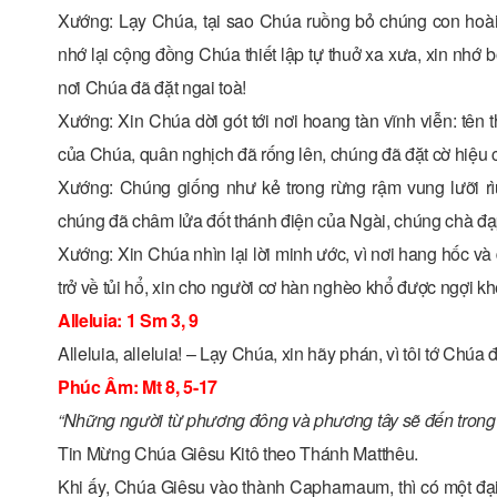
Xướng: Lạy Chúa, tại sao Chúa ruồng bỏ chúng con hoà
nhớ lại cộng đồng Chúa thiết lập tự thuở xa xưa, xin nhớ 
nơi Chúa đã đặt ngai toà!
Xướng: Xin Chúa dời gót tới nơi hoang tàn vĩnh viễn: tên 
của Chúa, quân nghịch đã rống lên, chúng đã đặt cờ hiệu c
Xướng: Chúng giống như kẻ trong rừng rậm vung lưỡi r
chúng đã châm lửa đốt thánh điện của Ngài, chúng chà đạ
Xướng: Xin Chúa nhìn lại lời minh ước, vì nơi hang hốc 
trở về tủi hổ, xin cho người cơ hàn nghèo khổ được ngợi 
Alleluia: 1 Sm 3, 9
Alleluia, alleluia! – Lạy Chúa, xin hãy phán, vì tôi tớ Chúa
Phúc Âm: Mt 8, 5-17
“Những người từ phương đông và phương tây sẽ đến trong n
Tin Mừng Chúa Giêsu Kitô theo Thánh Matthêu.
Khi ấy, Chúa Giêsu vào thành Capharnaum, thì có một đại