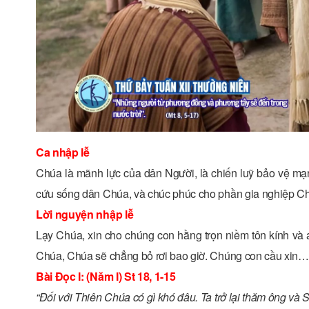
Ca nhập lễ
Chúa là mãnh lực của dân Người, là chiến luỹ bảo vệ mạn
cứu sống dân Chúa, và chúc phúc cho phần gia nghiệp Ch
Lời nguyện nhập lễ
Lạy Chúa, xin cho chúng con hằng trọn niềm tôn kính và
Chúa, Chúa sẽ chẳng bỏ rơi bao giờ. Chúng con cầu xin…
Bài Ðọc I: (Năm I) St 18, 1-15
“Ðối với Thiên Chúa có gì khó đâu. Ta trở lại thăm ông và 