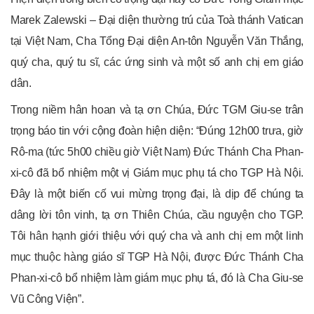
Marek Zalewski – Đại diện thường trú của Toà thánh Vatican
tại Việt Nam, Cha Tổng Đại diện An-tôn Nguyễn Văn Thắng,
quý cha, quý tu sĩ, các ứng sinh và một số anh chị em giáo
dân.
Trong niềm hân hoan và tạ ơn Chúa, Đức TGM Giu-se trân
trọng báo tin với cộng đoàn hiện diện: “Đúng 12h00 trưa, giờ
Rô-ma (tức 5h00 chiều giờ Việt Nam) Đức Thánh Cha Phan-
xi-cô đã bổ nhiệm một vị Giám mục phụ tá cho TGP Hà Nội.
Đây là một biến cố vui mừng trọng đại, là dịp để chúng ta
dâng lời tôn vinh, tạ ơn Thiên Chúa, cầu nguyện cho TGP.
Tôi hân hạnh giới thiệu với quý cha và anh chị em một linh
mục thuộc hàng giáo sĩ TGP Hà Nội, được Đức Thánh Cha
Phan-xi-cô bổ nhiệm làm giám mục phụ tá, đó là Cha Giu-se
Vũ Công Viện”.