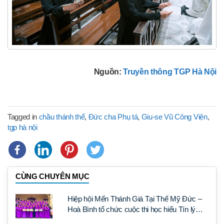
Nguồn:
Truyền thông TGP Hà Nội
Tagged in
chầu thánh thể
,
Đức cha Phụ tá
,
Giu-se Vũ Công Viện
,
tgp hà nội
CÙNG CHUYÊN MỤC
Hiệp hội Mến Thánh Giá Tại Thế Mỹ Đức –
Hoà Bình tổ chức cuộc thi học hiểu Tín lý
Lumen Gentium