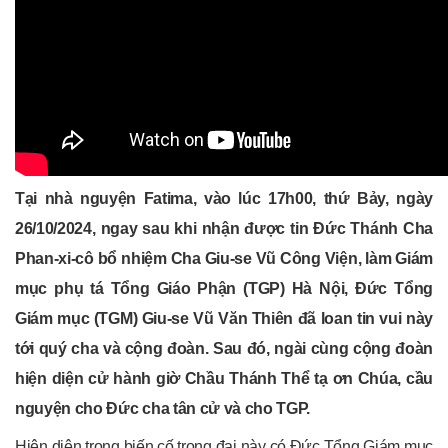
Tại nhà nguyện Fatima, vào lúc 17h00, thứ Bảy, ngày
26/10/2024, ngay sau khi nhận được tin Đức Thánh Cha
Phan-xi-cô bổ nhiệm Cha Giu-se Vũ Công Viện, làm Giám
mục phụ tá Tổng Giáo Phận (TGP) Hà Nội, Đức Tổng
Giám mục (TGM) Giu-se Vũ Văn Thiên đã loan tin vui này
tới quý cha và cộng đoàn. Sau đó, ngài cùng cộng đoàn
hiện diện cử hành giờ Chầu Thánh Thể tạ ơn Chúa, cầu
nguyện cho Đức cha tân cử và cho TGP.
Hiện diện trong biến cố trọng đại này có Đức Tổng Giám mục