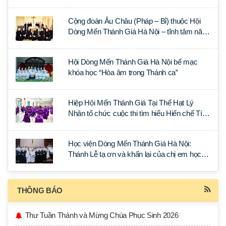
Lumen Gentium
Cộng đoàn Âu Châu (Pháp – Bỉ) thuộc Hội
Dòng Mến Thánh Giá Hà Nội – tĩnh tâm năm
tại Đan viện La Trappe
Hội Dòng Mến Thánh Giá Hà Nội bế mạc
khóa học “Hòa âm trong Thánh ca”
Hiệp Hội Mến Thánh Giá Tại Thế Hạt Lý
Nhân tổ chức cuộc thi tìm hiểu Hiến chế Tín
lý Ánh Sáng Muôn Dân
Học viện Dòng Mến Thánh Giá Hà Nội:
Thánh Lễ tạ ơn và khấn lại của chị em học
tập tại Sài Gòn
THÔNG BÁO
Thư Tuần Thánh và Mừng Chúa Phục Sinh 2026