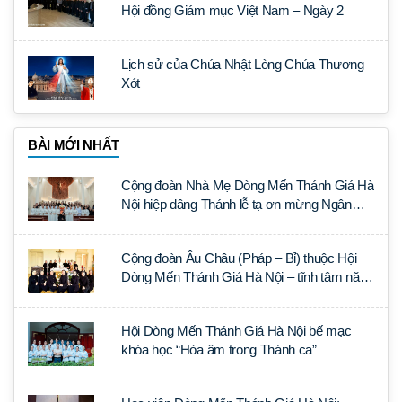
Hội đồng Giám mục Việt Nam – Ngày 2
Lịch sử của Chúa Nhật Lòng Chúa Thương
Xót
BÀI MỚI NHẤT
Cộng đoàn Nhà Mẹ Dòng Mến Thánh Giá Hà
Nội hiệp dâng Thánh lễ tạ ơn mừng Ngân
khánh Linh mục cha Luca Trần Đức
Cộng đoàn Âu Châu (Pháp – Bỉ) thuộc Hội
Dòng Mến Thánh Giá Hà Nội – tĩnh tâm năm
tại Đan viện La Trappe
Hội Dòng Mến Thánh Giá Hà Nội bế mạc
khóa học “Hòa âm trong Thánh ca”