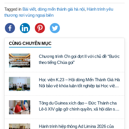
Tagged in
Bài viết
,
dòng mến thánh giá hà nội
,
Hành trình yêu
thương nơi vùng ngoại biên
CÙNG CHUYÊN MỤC
Chương trình Ơn gọi đợt II với chủ đề “Bước
theo tiếng Chúa gọi”
Học viện K.23 – Hội dòng Mến Thánh Giá Hà
Nội bảo vệ khóa luận tốt nghiệp tại Học viện
Thần học Thánh Phêrô Lê Tùy
Tông du Guinea xích đạo – Đức Thánh cha
Lê-ô XIV gặp gỡ chính quyền, xã hội dân sự
và ngoại giao đoàn
Hành trình hiệp thông Ad Limina 2026 của