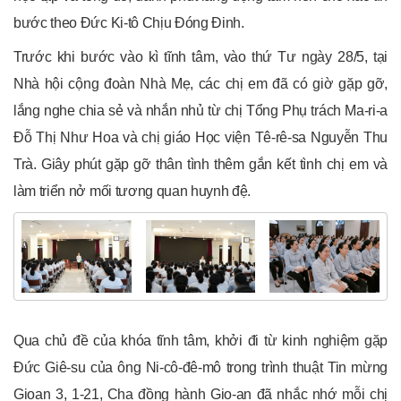
bước theo Đức Ki-tô Chịu Đóng Đinh.
Trước khi bước vào kì tĩnh tâm, vào thứ Tư ngày 28/5, tại
Nhà hội cộng đoàn Nhà Mẹ, các chị em đã có giờ gặp gỡ,
lắng nghe chia sẻ và nhắn nhủ từ chị Tổng Phụ trách Ma-ri-a
Đỗ Thị Như Hoa và chị giáo Học viện Tê-rê-sa Nguyễn Thu
Trà. Giây phút gặp gỡ thân tình thêm gắn kết tình chị em và
làm triển nở mối tương quan huynh đệ.
Qua chủ đề của khóa tĩnh tâm, khởi đi từ kinh nghiệm gặp
Đức Giê-su của ông Ni-cô-đê-mô trong trình thuật Tin mừng
Gioan 3, 1-21, Cha đồng hành Gio-an đã nhắc nhớ mỗi chị