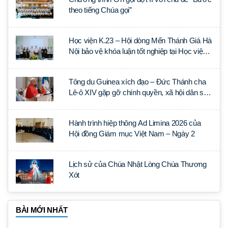
theo tiếng Chúa gọi”
Học viện K.23 – Hội dòng Mến Thánh Giá Hà
Nội bảo vệ khóa luận tốt nghiệp tại Học viện
Thần học Thánh Phêrô Lê Tùy
Tông du Guinea xích đạo – Đức Thánh cha
Lê-ô XIV gặp gỡ chính quyền, xã hội dân sự
và ngoại giao đoàn
Hành trình hiệp thông Ad Limina 2026 của
Hội đồng Giám mục Việt Nam – Ngày 2
Lịch sử của Chúa Nhật Lòng Chúa Thương
Xót
BÀI MỚI NHẤT