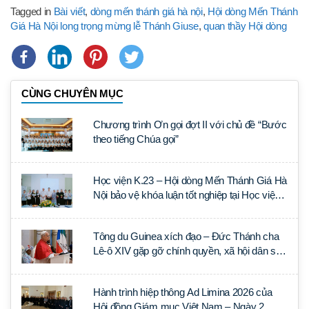
Tagged in
Bài viết
,
dòng mến thánh giá hà nội
,
Hội dòng Mến Thánh
Giá Hà Nội long trọng mừng lễ Thánh Giuse
,
quan thầy Hội dòng
CÙNG CHUYÊN MỤC
Chương trình Ơn gọi đợt II với chủ đề “Bước
theo tiếng Chúa gọi”
Học viện K.23 – Hội dòng Mến Thánh Giá Hà
Nội bảo vệ khóa luận tốt nghiệp tại Học viện
Thần học Thánh Phêrô Lê Tùy
Tông du Guinea xích đạo – Đức Thánh cha
Lê-ô XIV gặp gỡ chính quyền, xã hội dân sự
và ngoại giao đoàn
Hành trình hiệp thông Ad Limina 2026 của
Hội đồng Giám mục Việt Nam – Ngày 2