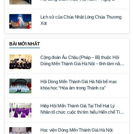
Lịch sử của Chúa Nhật Lòng Chúa Thương
Xót
BÀI MỚI NHẤT
Cộng đoàn Âu Châu (Pháp – Bỉ) thuộc Hội
Dòng Mến Thánh Giá Hà Nội – tĩnh tâm năm
tại Đan viện La Trappe
Hội Dòng Mến Thánh Giá Hà Nội bế mạc
khóa học “Hòa âm trong Thánh ca”
Hiệp Hội Mến Thánh Giá Tại Thế Hạt Lý
Nhân tổ chức cuộc thi tìm hiểu Hiến chế Tín
lý Ánh Sáng Muôn Dân
Học viện Dòng Mến Thánh Giá Hà Nội: