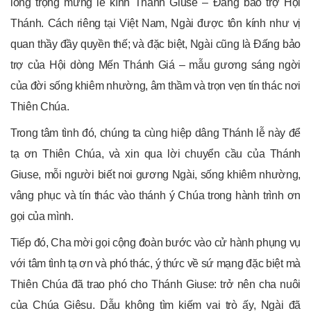
long trọng mừng lễ kính Thánh Giuse – Đấng bảo trợ Hội
Thánh. Cách riêng tại Việt Nam, Ngài được tôn kính như vị
quan thầy đầy quyền thế; và đặc biệt, Ngài cũng là Đấng bảo
trợ của Hội dòng Mến Thánh Giá – mẫu gương sáng ngời
của đời sống khiêm nhường, âm thầm và trọn vẹn tín thác nơi
Thiên Chúa.
Trong tâm tình đó, chúng ta cùng hiệp dâng Thánh lễ này để
tạ ơn Thiên Chúa, và xin qua lời chuyển cầu của Thánh
Giuse, mỗi người biết noi gương Ngài, sống khiêm nhường,
vâng phục và tín thác vào thánh ý Chúa trong hành trình ơn
gọi của mình.
Tiếp đó, Cha mời gọi cộng đoàn bước vào cử hành phụng vụ
với tâm tình tạ ơn và phó thác, ý thức về sứ mạng đặc biệt mà
Thiên Chúa đã trao phó cho Thánh Giuse: trở nên cha nuôi
của Chúa Giêsu. Dẫu không tìm kiếm vai trò ấy, Ngài đã