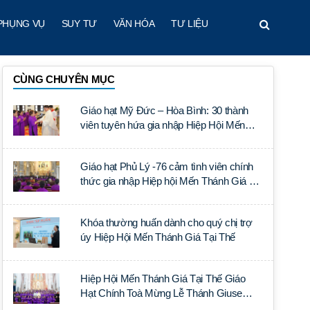
PHỤNG VỤ
SUY TƯ
VĂN HÓA
TƯ LIỆU
CÙNG CHUYÊN MỤC
Giáo hạt Mỹ Đức – Hòa Bình: 30 thành
viên tuyên hứa gia nhập Hiệp Hội Mến
Thánh Giá Tại Thế
Giáo hạt Phủ Lý -76 cảm tình viên chính
thức gia nhập Hiệp hội Mến Thánh Giá Tại
Thế
Khóa thường huấn dành cho quý chị trợ
úy Hiệp Hội Mến Thánh Giá Tại Thế
Hiệp Hội Mến Thánh Giá Tại Thế Giáo
Hạt Chính Toà Mừng Lễ Thánh Giuse
Quan Thầy