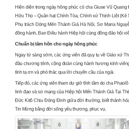
Hiện diện trong ngày hồng phúc có cha Giuse Vũ Quang
Hữu Thọ – Quản hạt Chính Tòa, Chính xứ Thịnh Liệt (Kẻ S
Phụ trách Dòng Mến Thánh Giá Hà Nội, Sơ Maria Nguyễn
đồng hành, Ban Điều hành Hiệp hội cùng đông đảo hội vi
Chuẩn bị tâm hồn cho ngày hồng phúc
Ngay từ sáng sớm, các ứng viên đã quy tụ về Giáo xứ Thị
đầu chương trình, cộng đoàn cùng hành hương kính viến
tình tạ ơn và phó thác qua lời chuyển cầu của ngài.
Tiếp đó, các ứng viên tham dự giờ tĩnh tâm do cha Phao
linh đạo và sứ mạng của Hiệp hội Mến Thánh Giá Tại Thế
Đức Kitô Chịu Đóng Đinh giữa đời thường, biết thánh h
Tin Mừng bằng đời sống yêu thương, phục vụ.