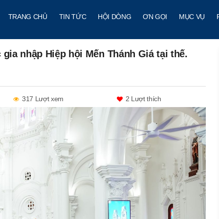
TRANG CHỦ
TIN TỨC
HỘI DÒNG
ƠN GỌI
MỤC VỤ
 gia nhập Hiệp hội Mến Thánh Giá tại thế.
317 Lượt xem
2
Lượt thích