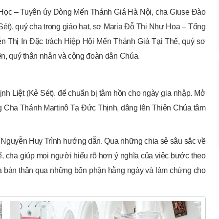
 Học – Tuyên úy Dòng Mến Thánh Giá Hà Nội, cha Giuse Đào
ét), quý cha trong giáo hạt, sơ Maria Đỗ Thị Như Hoa – Tổng
 Thị In Đặc trách Hiệp Hội Mến Thánh Giá Tại Thế, quý sơ
ên, quý thân nhân và cộng đoàn dân Chúa.
nh Liệt (Kẻ Sét). để chuẩn bị tâm hồn cho ngày gia nhập. Mở
g Cha Thánh Martinô Tạ Đức Thịnh, dâng lên Thiên Chúa tâm
lô Nguyễn Huy Trình hướng dẫn. Qua những chia sẻ sâu sắc về
, cha giúp mọi người hiểu rõ hơn ý nghĩa của việc bước theo
óa bản thân qua những bổn phận hằng ngày và làm chứng cho