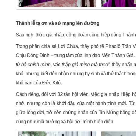
Thánh lễ tạ ơn và sứ mạng lên đường
Sau nghi thức gia nhập, cộng đoàn cùng hiệp dâng Thánh
Trong phần chia sẻ Lời Chúa, thầy phó tế Phaolô Trần
Chịu Đóng Đinh – trung tâm của linh đạo Mến Thánh Giá. 
từ bỏ chính mình, vác thập giá mình mà theo”
, thầy nhấn
khổ, nhưng biết đón nhận những hy sinh và thử thách trong
khổ nạn của Đức Kitô.
Cách riêng, đối với 32 tân hội viên, việc gia nhập Hiệp
nhớ, nhưng còn là khởi đầu của một hành trình mới. T
giữa lòng đời, trở nên chứng nhân của Tin Mừng bằng đời
cũng như môi trường xã hội nơi mình hiện diện.