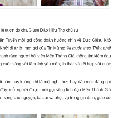
 lễ tạ ơn do cha Giuse Đào Hữu Thọ chủ sự.
 Văn Tuyến mời gọi cộng đoàn hướng nhìn về Đức Giêsu Kitô
Khởi đi từ lời mời gọi của Tin Mừng:
“Ai muốn theo Thầy, phải
 mạnh rằng người hội viên Mến Thánh Giá không tìm kiếm đau
 cuộc sống với tâm tình yêu mến, tín thác và kết hợp với cuộc
 hội hôm nay không chỉ là một nghi thức hay dấu mốc đáng ghi
ừ đây, mỗi người được mời gọi sống linh đạo Mến Thánh Giá
 sống cầu nguyện, bác ái và phục vụ trong gia đình, giáo xứ