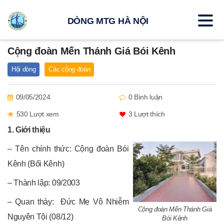
DÒNG MTG HÀ NỘI
Cộng đoàn Mến Thánh Giá Bói Kênh
Hội dòng
Các cộng đoàn
09/05/2024
0 Bình luận
530 Lượt xem
3
Lượt thích
1. Giới thiệu
– Tên chính thức: Cộng đoàn Bói
Kênh (Bối Kênh)
– Thành lập: 09/2003
– Quan thày: Đức Mẹ Vô Nhiễm
Cộng đoàn Mến Thánh Giá
Nguyên Tội (08/12)
Bói Kênh