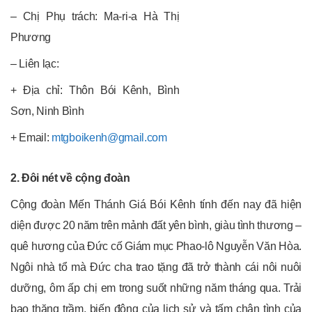
– Chị Phụ trách: Ma-ri-a Hà Thị
Phương
– Liên lạc:
+ Địa chỉ: Thôn Bói Kênh, Bình
Sơn, Ninh Bình
+ Email:
mtgboikenh@gmail.com
2. Đôi nét về cộng đoàn
Cộng đoàn Mến Thánh Giá Bói Kênh tính đến nay đã hiện
diện được 20 năm trên mảnh đất yên bình, giàu tình thương –
quê hương của Đức cố Giám mục Phao-lô Nguyễn Văn Hòa.
Ngôi nhà tổ mà Đức cha trao tặng đã trở thành cái nôi nuôi
dưỡng, ôm ấp chị em trong suốt những năm tháng qua. Trải
bao thăng trầm, biến động của lịch sử và tấm chân tình của