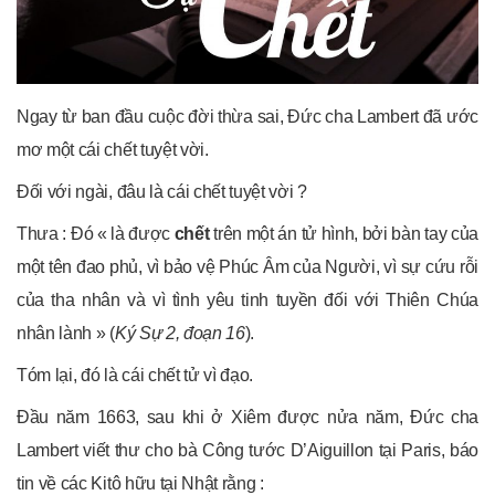
Ngay từ ban đầu cuộc đời thừa sai, Đức cha Lambert đã ước
mơ một cái chết tuyệt vời.
Đối với ngài, đâu là cái chết tuyệt vời ?
Thưa : Đó « là được
chết
trên một án tử hình, bởi bàn tay của
một tên đao phủ, vì bảo vệ Phúc Âm của Người, vì sự cứu rỗi
của tha nhân và vì tình yêu tinh tuyền đối với Thiên Chúa
nhân lành » (
Ký Sự 2, đoạn 16
).
Tóm lại, đó là cái chết tử vì đạo.
Đầu năm 1663, sau khi ở Xiêm được nửa năm, Đức cha
Lambert viết thư cho bà Công tước D’Aiguillon tại Paris, báo
tin về các Kitô hữu tại Nhật rằng :