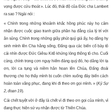
vọng được cứu thoát ». Lúc đó, thái độ của Đức cha Lambert
ra sao ? Ngài nói :
« Chính trong những khoảnh khắc hồng phúc này họ cảm
nhận được cuộc giao tranh giữa phần hạ đẳng của lý trí với
ân sủng. Chính trong những giây phút quý giá ấy, họ dâng hy
sinh mình lên Cha hằng sống, Đấng qua các biến cố bày tỏ
cái nhìn được Đức Giêsu Kitô khứng lòng thông tỏ cho. Cuối
cùng, chính trong cơn nguy hiểm đáng quý đó, họ dâng lời tạ
ơn, lời ca tụng và niềm hân hoan lên Chúa, Đấng đoái
thương cho họ thấy mình bị cuốn chìm xuống đáy biển cách
hoàn toàn vâng phục, đang khi đi theo ơn gọi mình. » (
Ký Sự
2, đoạn 19
).
Cái chết tuyệt vời ở đây là chết vì đi theo ơn gọi của mình, vì
đang thực hiện sứ vụ nhận được từ Thiên Chúa.