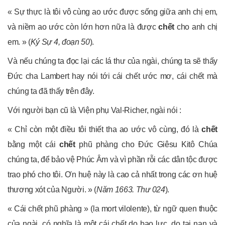
« Sự thực là tôi vô cùng ao ước được sống giữa anh chị em,
và niềm ao ước còn lớn hơn nữa là được
chết
cho anh chị
em. » (
Ký Sự 4, đoạn 50
).
Và nếu chúng ta đọc lại các lá thư của ngài, chúng ta sẽ thấy
Đức cha Lambert hay nói tới cái chết ước mơ, cái chết mà
chúng ta đã thấy trên đây.
Với người bạn cũ là Viện phụ Val-Richer, ngài nói :
« Chỉ còn một điều tôi thiết tha ao ước vô cùng, đó là
chết
bằng một cái
chết
phũ phàng cho Đức Giêsu Kitô Chúa
chúng ta, để bảo vệ Phúc Âm và vì phần rỗi các dân tộc được
trao phó cho tôi. Ơn huệ này là cao cả nhất trong các ơn huệ
thương xót của Người. » (
Năm 1663. Thư 024
).
« Cái chết phũ phàng » (la mort vilolente), từ ngữ quen thuộc
của ngài, có nghĩa là một cái chết do bạo lực, do tai nạn và