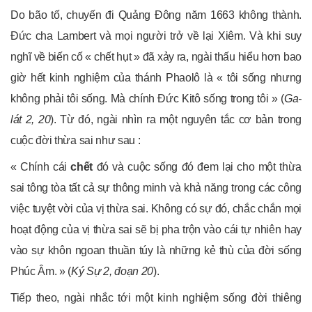
Do bão tố, chuyến đi Quảng Đông năm 1663 không thành.
Đức cha Lambert và mọi người trở về lại Xiêm. Và khi suy
nghĩ về biến cố « chết hụt » đã xảy ra, ngài thấu hiểu hơn bao
giờ hết kinh nghiệm của thánh Phaolô là « tôi sống nhưng
không phải tôi sống. Mà chính Đức Kitô sống trong tôi » (
Ga-
lát 2, 20
). Từ đó, ngài nhìn ra một nguyên tắc cơ bản trong
cuộc đời thừa sai như sau :
« Chính cái
chết
đó và cuộc sống đó đem lại cho một thừa
sai tông tòa tất cả sự thông minh và khả năng trong các công
việc tuyệt vời của vị thừa sai. Không có sự đó, chắc chắn mọi
hoạt động của vị thừa sai sẽ bị pha trộn vào cái tự nhiên hay
vào sự khôn ngoan thuần túy là những kẻ thù của đời sống
Phúc Âm. » (
Ký Sự 2, đoạn 20
).
Tiếp theo, ngài nhắc tới một kinh nghiệm sống đời thiêng