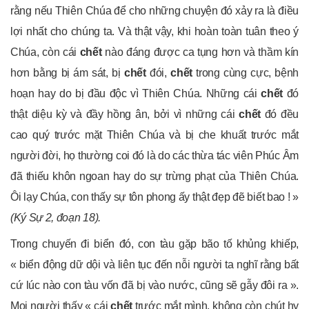
rằng nếu Thiên Chúa để cho những chuyện đó xảy ra là điều
lợi nhất cho chúng ta. Và thật vậy, khi hoàn toàn tuân theo ý
Chúa, còn cái
chết
nào đáng được ca tụng hơn và thầm kín
hơn bằng bị ám sát, bị
chết
đói,
chết
trong cùng cực, bệnh
hoạn hay do bị đầu độc vì Thiên Chúa. Những cái
chết
đó
thật diệu kỳ và đầy hồng ân, bởi vì những cái
chết
đó đều
cao quý trước mặt Thiên Chúa và bị che khuất trước mắt
người đời, họ thường coi đó là do các thừa tác viên Phúc Âm
đã thiếu khôn ngoan hay do sự trừng phạt của Thiên Chúa.
Ôi lạy Chúa, con thấy sự tôn phong ấy thật đẹp đẽ biết bao ! »
(Ký Sự 2, đoạn 18).
Trong chuyến đi biển đó, con tàu gặp bão tố khủng khiếp,
« biển động dữ dội và liên tục đến nỗi người ta nghĩ rằng bất
cứ lúc nào con tàu vốn đã bị vào nước, cũng sẽ gẫy đôi ra ».
Mọi người thấy « cái
chết
trước mắt mình, không còn chút hy