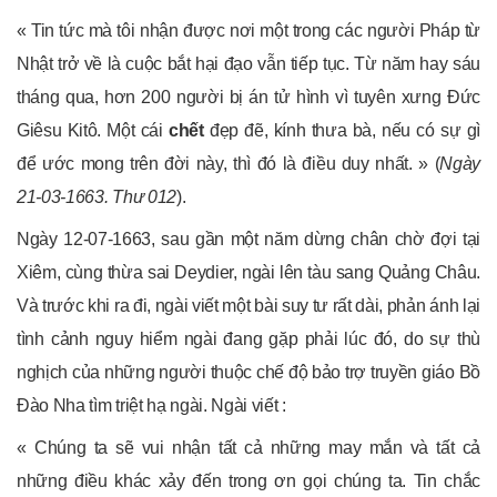
« Tin tức mà tôi nhận được nơi một trong các người Pháp từ
Nhật trở về là cuộc bắt hại đạo vẫn tiếp tục. Từ năm hay sáu
tháng qua, hơn 200 người bị án tử hình vì tuyên xưng Đức
Giêsu Kitô. Một cái
chết
đẹp đẽ, kính thưa bà, nếu có sự gì
để ước mong trên đời này, thì đó là điều duy nhất. » (
Ngày
21-03-1663. Thư 012
).
Ngày 12-07-1663, sau gần một năm dừng chân chờ đợi tại
Xiêm, cùng thừa sai Deydier, ngài lên tàu sang Quảng Châu.
Và trước khi ra đi, ngài viết một bài suy tư rất dài, phản ánh lại
tình cảnh nguy hiểm ngài đang gặp phải lúc đó, do sự thù
nghịch của những người thuộc chế độ bảo trợ truyền giáo Bồ
Đào Nha tìm triệt hạ ngài. Ngài viết :
« Chúng ta sẽ vui nhận tất cả những may mắn và tất cả
những điều khác xảy đến trong ơn gọi chúng ta. Tin chắc