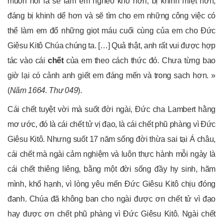
muốn nói là sẽ làm em nghèo khó hơn, bị khinh miệt hơn,
đáng bị khinh dể hơn và sẽ tìm cho em những công việc có
thể làm em đổ những giọt máu cuối cùng của em cho Đức
Giêsu Kitô Chúa chúng ta. […] Quả thật, anh rất vui được hợp
tác vào cái
chết
của em theo cách thức đó. Chưa từng bao
giờ lại có cảnh anh giết em đáng mến và trong sạch hơn. »
(
Năm 1664. Thư 049
).
Cái chết tuyệt vời mà suốt đời ngài, Đức cha Lambert hằng
mơ ước, đó là cái chết tử vị đạo, là cái chết phũ phàng vì Đức
Giêsu Kitô. Nhưng suốt 17 năm sống đời thừa sai tại Á châu,
cái chết mà ngài cảm nghiệm và luôn thực hành mỗi ngày là
cái chết thiêng liêng, bằng một đời sống đầy hy sinh, hãm
mình, khổ hạnh, vì lòng yêu mến Đức Giêsu Kitô chịu đóng
đanh. Chúa đã không ban cho ngài được ơn chết tử vì đạo
hay được ơn chết phũ phàng vì Đức Giêsu Kitô. Ngài chết