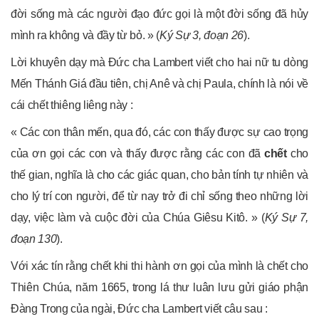
đời sống mà các người đạo đức gọi là một đời sống đã hủy
mình ra không và đầy từ bỏ. » (
Ký Sự 3, đoạn 26
).
Lời khuyên dạy mà Đức cha Lambert viết cho hai nữ tu dòng
Mến Thánh Giá đầu tiên, chị Anê và chị Paula, chính là nói về
cái chết thiêng liêng này :
« Các con thân mến, qua đó, các con thấy được sự cao trọng
của ơn gọi các con và thấy được rằng các con đã
chết
cho
thế gian, nghĩa là cho các giác quan, cho bản tính tự nhiên và
cho lý trí con người, để từ nay trở đi chỉ sống theo những lời
dạy, việc làm và cuộc đời của Chúa Giêsu Kitô. » (
Ký Sự 7,
đoạn 130
).
Với xác tín rằng chết khi thi hành ơn gọi của mình là chết cho
Thiên Chúa, năm 1665, trong lá thư luân lưu gửi giáo phận
Đàng Trong của ngài, Đức cha Lambert viết câu sau :