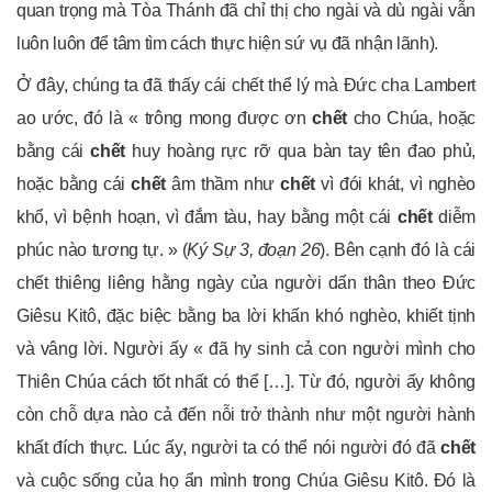
quan trọng mà Tòa Thánh đã chỉ thị cho ngài và dù ngài vẫn
luôn luôn để tâm tìm cách thực hiện sứ vụ đã nhận lãnh).
Ở đây, chúng ta đã thấy cái chết thể lý mà Đức cha Lambert
ao ước, đó là « trông mong được ơn
chết
cho Chúa, hoặc
bằng cái
chết
huy hoàng rực rỡ qua bàn tay tên đao phủ,
hoặc bằng cái
chết
âm thầm như
chết
vì đói khát, vì nghèo
khổ, vì bệnh hoạn, vì đắm tàu, hay bằng một cái
chết
diễm
phúc nào tương tự. » (
Ký Sự 3, đoạn 26
). Bên cạnh đó là cái
chết thiêng liêng hằng ngày của người dấn thân theo Đức
Giêsu Kitô, đặc biệc bằng ba lời khấn khó nghèo, khiết tịnh
và vâng lời. Người ấy « đã hy sinh cả con người mình cho
Thiên Chúa cách tốt nhất có thể […]. Từ đó, người ấy không
còn chỗ dựa nào cả đến nỗi trở thành như một người hành
khất đích thực. Lúc ấy, người ta có thể nói người đó đã
chết
và cuộc sống của họ ẩn mình trong Chúa Giêsu Kitô. Đó là