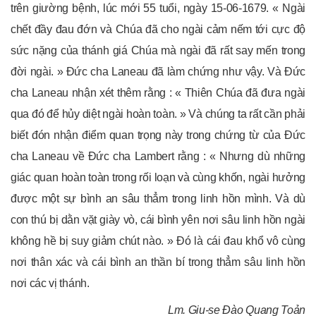
trên giường bệnh, lúc mới 55 tuổi, ngày 15-06-1679. « Ngài
chết đầy đau đớn và Chúa đã cho ngài cảm nếm tới cực độ
sức nặng của thánh giá Chúa mà ngài đã rất say mến trong
đời ngài. » Đức cha Laneau đã làm chứng như vậy. Và Đức
cha Laneau nhận xét thêm rằng : « Thiên Chúa đã đưa ngài
qua đó để hủy diệt ngài hoàn toàn. » Và chúng ta rất cần phải
biết đón nhận điểm quan trọng này trong chứng từ của Đức
cha Laneau về Đức cha Lambert rằng : « Nhưng dù những
giác quan hoàn toàn trong rối loạn và cùng khốn, ngài hưởng
được một sự bình an sâu thẳm trong linh hồn mình. Và dù
con thú bị dằn vặt giày vò, cái bình yên nơi sâu linh hồn ngài
không hề bị suy giảm chút nào. » Đó là cái đau khổ vô cùng
nơi thân xác và cái bình an thần bí trong thẳm sâu linh hồn
nơi các vị thánh.
Lm. Giu-se Đào Quang Toản