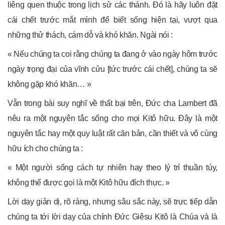
liêng quen thuộc trong lịch sử các thánh. Đó là hãy luôn đặt
cái chết trước mắt mình để biết sống hiện tại, vượt qua
những thử thách, cám dỗ và khó khăn. Ngài nói :
« Nếu chúng ta coi rằng chúng ta đang ở vào ngày hôm trước
ngày trọng đại của vĩnh cửu [tức trước cái chết], chúng ta sẽ
không gặp khó khăn… »
Vẫn trong bài suy nghĩ về thất bại trên, Đức cha Lambert đã
nêu ra một nguyên tắc sống cho mọi Kitô hữu. Đây là một
nguyên tắc hay một quy luật rất căn bản, cần thiết và vô cùng
hữu ích cho chúng ta :
« Một người sống cách tự nhiên hay theo lý trí thuần túy,
không thể được gọi là một Kitô hữu đích thực. »
Lời dạy giản dị, rõ ràng, nhưng sâu sắc này, sẽ trực tiếp dẫn
chúng ta tới lời dạy của chính Đức Giêsu Kitô là Chúa và là