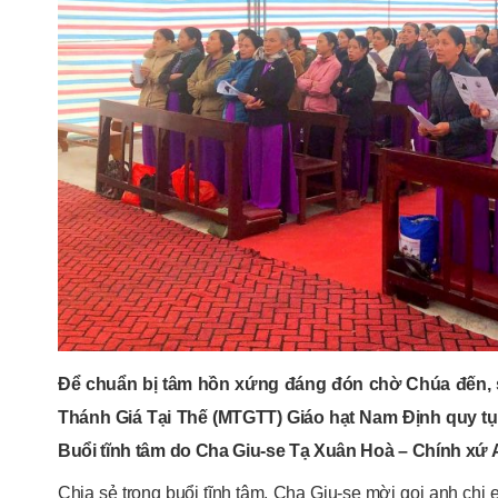
Để chuẩn bị tâm hồn xứng đáng đón chờ Chúa đến, s
Thánh Giá Tại Thế (MTGTT) Giáo hạt Nam Định quy tụ
Buổi tĩnh tâm do Cha Giu-se Tạ Xuân Hoà – Chính xứ
Chia sẻ trong buổi tĩnh tâm, Cha Giu-se mời gọi anh chị e