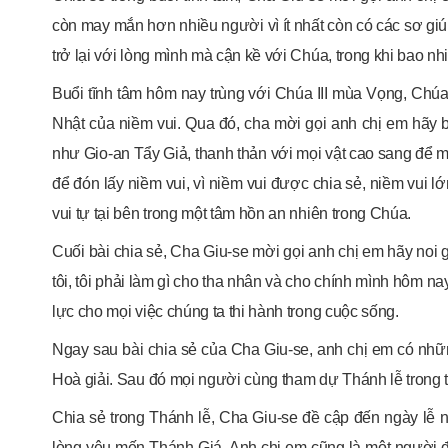
còn may mắn hơn nhiều người vì ít nhất còn có các sơ giú
trở lại với lòng mình mà cận kề với Chúa, trong khi bao n
Buổi tĩnh tâm hôm nay trùng với Chúa III mùa Vọng, Ch
Nhật của niềm vui. Qua đó, cha mời gọi anh chị em hãy 
như Gio-an Tẩy Giả, thanh thản với mọi vật cao sang để m
để đón lấy niềm vui, vì niềm vui được chia sẻ, niềm vui l
vui tự tại bên trong một tâm hồn an nhiên trong Chúa.
Cuối bài chia sẻ, Cha Giu-se mời gọi anh chị em hãy noi
tôi, tôi phải làm gì cho tha nhân và cho chính mình hôm nay
lực cho mọi việc chúng ta thi hành trong cuộc sống.
Ngay sau bài chia sẻ của Cha Giu-se, anh chị em có nhữ
Hoà giải. Sau đó mọi người cùng tham dự Thánh lễ trong t
Chia sẻ trong Thánh lễ, Cha Giu-se đề cập đến ngày lễ 
lòng yêu mến Thánh Giá. Anh chị em cũng là một người 