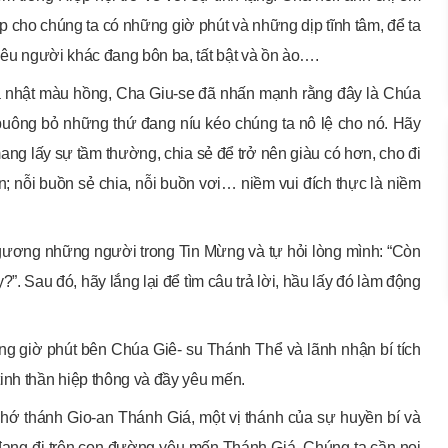
p cho chúng ta có những giờ phút và những dịp tĩnh tâm, để ta
hiêu người khác đang bôn ba, tất bật và ồn ào….
úa nhật màu hồng, Cha Giu-se đã nhấn mạnh rằng đây là Chúa
buông bỏ những thứ đang níu kéo chúng ta nô lệ cho nó. Hãy
ang lấy sự tầm thường, chia sẻ để trở nên giàu có hơn, cho đi
ớn; nỗi buồn sẻ chia, nỗi buồn vơi… niềm vui đích thực là niềm
 gương những người trong Tin Mừng và tự hỏi lòng mình: “Còn
?”. Sau đó, hãy lắng lại để tìm câu trả lời, hầu lấy đó làm động
ng giờ phút bên Chúa Giê- su Thánh Thể và lãnh nhận bí tích
inh thần hiệp thông và đầy yêu mến.
nhớ thánh Gio-an Thánh Giá, một vị thánh của sự huyền bí và
đang đi trên con đường yêu mến Thánh Giá. Chúng ta cần noi