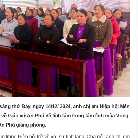
áng thứ Bảy, ngày 14/12/ 2024, anh chị em Hiệp hội Mến
 về Giáo xứ An Phú để tĩnh tâm trong tâm tình mùa Vọng.
 An Phú giảng phòng.
m trong Hiệp hội trở về với sự tĩnh lặng. Cha nói: anh chị em