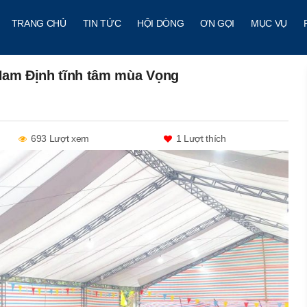
TRANG CHỦ
TIN TỨC
HỘI DÒNG
ƠN GỌI
MỤC VỤ
 Nam Định tĩnh tâm mùa Vọng
693 Lượt xem
1
Lượt thích