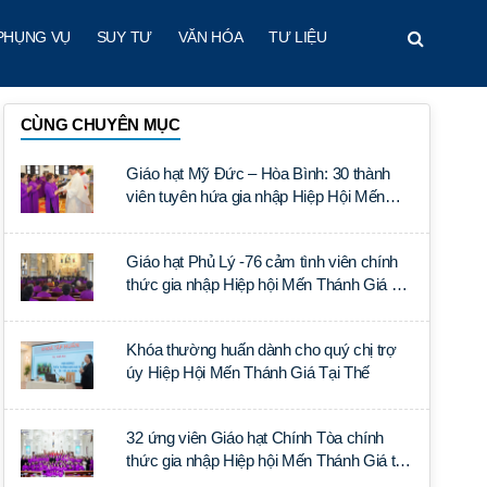
PHỤNG VỤ
SUY TƯ
VĂN HÓA
TƯ LIỆU
CÙNG CHUYÊN MỤC
Giáo hạt Mỹ Đức – Hòa Bình: 30 thành
viên tuyên hứa gia nhập Hiệp Hội Mến
Thánh Giá Tại Thế
Giáo hạt Phủ Lý -76 cảm tình viên chính
thức gia nhập Hiệp hội Mến Thánh Giá Tại
Thế
Khóa thường huấn dành cho quý chị trợ
úy Hiệp Hội Mến Thánh Giá Tại Thế
32 ứng viên Giáo hạt Chính Tòa chính
thức gia nhập Hiệp hội Mến Thánh Giá tại
thế.