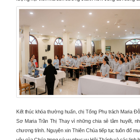
Kết thúc khóa thường huấn, chị Tổng Phụ trách Maria Đỗ T
Sơ Maria Trần Thị Thay vì những chia sẻ tâm huyết, nh
chương trình. Nguyện xin Thiên Chúa tiếp tục tuôn đổ muô
yêu của Chúa trong sứ vụ phục vụ Hội Thánh và các linh 