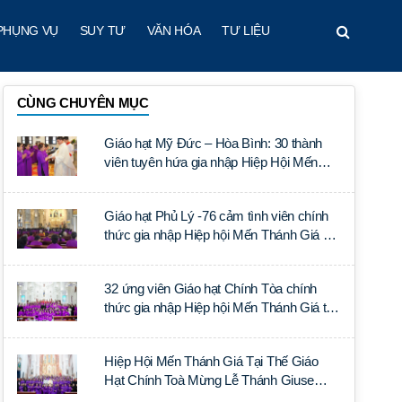
PHỤNG VỤ
SUY TƯ
VĂN HÓA
TƯ LIỆU
CÙNG CHUYÊN MỤC
Giáo hạt Mỹ Đức – Hòa Bình: 30 thành
viên tuyên hứa gia nhập Hiệp Hội Mến
Thánh Giá Tại Thế
Giáo hạt Phủ Lý -76 cảm tình viên chính
thức gia nhập Hiệp hội Mến Thánh Giá Tại
Thế
32 ứng viên Giáo hạt Chính Tòa chính
thức gia nhập Hiệp hội Mến Thánh Giá tại
thế.
Hiệp Hội Mến Thánh Giá Tại Thế Giáo
Hạt Chính Toà Mừng Lễ Thánh Giuse
Quan Thầy