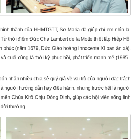
 sử hình thành của HHMTGTT, Sơ Maria đã giúp chị em nhìn lại
. Từ thời điểm Đức Cha Lambert de la Motte thiết lập Hiệp Hội
n phúc (năm 1679, Đức Giáo hoàng Innocente XI ban ân xá),
và cuối cùng là thời kỳ phục hồi, phát triển mạnh mẽ (1985–
ón nhận nhiều chia sẻ quý giá về vai trò của người đặc trách
ỉ là người hướng dẫn hay điều hành, nhưng trước hết là người
mến Chúa Kitô Chịu Đóng Đinh, giúp các hội viên sống linh
 đời thường.