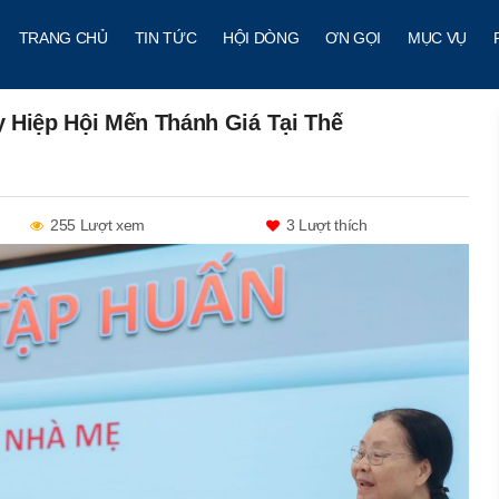
TRANG CHỦ
TIN TỨC
HỘI DÒNG
ƠN GỌI
MỤC VỤ
y Hiệp Hội Mến Thánh Giá Tại Thế
255 Lượt xem
3
Lượt thích