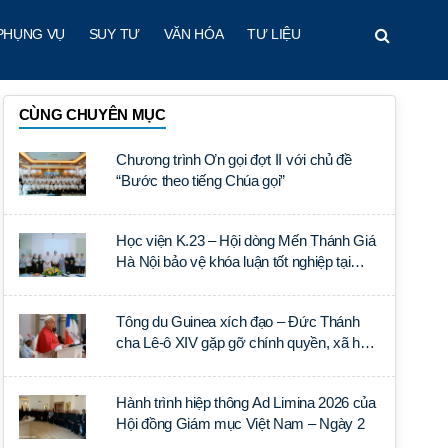
PHỤNG VỤ
SUY TƯ
VĂN HÓA
TƯ LIỆU
CÙNG CHUYÊN MỤC
Chương trình Ơn gọi đợt II với chủ đề
“Bước theo tiếng Chúa gọi”
Học viện K.23 – Hội dòng Mến Thánh Giá
Hà Nội bảo vệ khóa luận tốt nghiệp tại
Học viện Thần học Thánh Phêrô Lê Tùy
Tông du Guinea xích đạo – Đức Thánh
cha Lê-ô XIV gặp gỡ chính quyền, xã hội
dân sự và ngoại giao đoàn
Hành trình hiệp thông Ad Limina 2026 của
Hội đồng Giám mục Việt Nam – Ngày 2