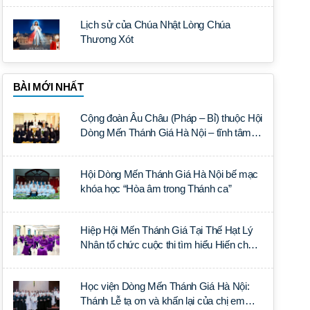
Lịch sử của Chúa Nhật Lòng Chúa
Thương Xót
BÀI MỚI NHẤT
Cộng đoàn Âu Châu (Pháp – Bỉ) thuộc Hội
Dòng Mến Thánh Giá Hà Nội – tĩnh tâm
năm tại Đan viện La Trappe
Hội Dòng Mến Thánh Giá Hà Nội bế mạc
khóa học “Hòa âm trong Thánh ca”
Hiệp Hội Mến Thánh Giá Tại Thế Hạt Lý
Nhân tổ chức cuộc thi tìm hiểu Hiến chế
Tín lý Ánh Sáng Muôn Dân
Học viện Dòng Mến Thánh Giá Hà Nội:
Thánh Lễ tạ ơn và khấn lại của chị em