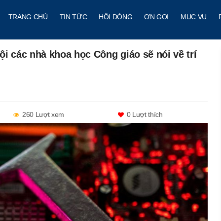
TRANG CHỦ
TIN TỨC
HỘI DÒNG
ƠN GỌI
MỤC VỤ
i các nhà khoa học Công giáo sẽ nói về trí
260 Lượt xem
0
Lượt thích