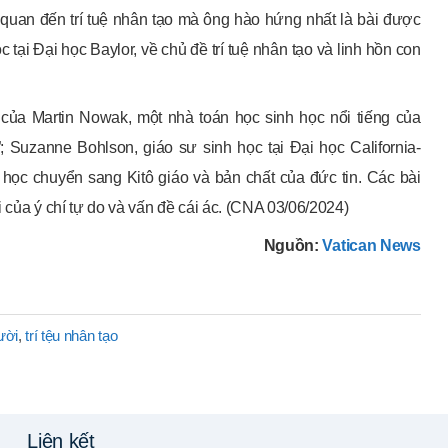
n quan đến trí tuệ nhân tạo mà ông hào hứng nhất là bài được
c tại Đại học Baylor, về chủ đề trí tuệ nhân tạo và linh hồn con
của Martin Nowak, một nhà toán học sinh học nổi tiếng của
 Suzanne Bohlson, giáo sư sinh học tại Đại học California-
a học chuyển sang Kitô giáo và bản chất của đức tin. Các bài
i của ý chí tự do và vấn đề cái ác. (CNA 03/06/2024)
Nguồn:
Vatican News
ười
,
trí tệu nhân tạo
Liên kết