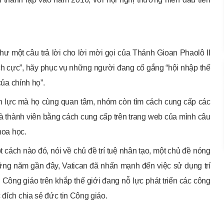
hư một câu trả lời cho lời mời gọi của Thánh Gioan Phaolô II
ích cực”, hãy phục vụ những người đang cố gắng “hội nhập thế
của chính họ”.
uồn lực mà họ cùng quan tâm, nhóm còn tìm cách cung cấp các
à thành viên bằng cách cung cấp trên trang web của mình câu
hoa học.
một cách nào đó, nói về chủ đề trí tuệ nhân tạo, một chủ đề nóng
những năm gần đây, Vatican đã nhấn mạnh đến việc sử dụng trí
 Công giáo trên khắp thế giới đang nỗ lực phát triển các công
 đích chia sẻ đức tin Công giáo.