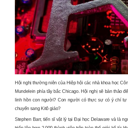
Hội nghị thường niên của Hiệp hội các nhà khoa học Công
Mundelein phía tây bắc Chicago. Hội nghị sẽ bàn thảo đến
linh hồn con người? Con người có thực sự có ý chí t
chuyển sang Kitô giáo?
Stephen Barr, tiến sĩ vật lý tại Đại học Delaware và là 
triển lên hơn 2.000 thành viên trên toàn thế giới kể từ 