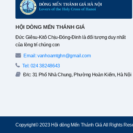
HỘI DÒNG MẾN THÁNH GIÁ
Đức Giêsu-Kitô Chịu-Đóng-Đinh là đối tượng duy nhất
của lòng trí chúng con
Email: vanhoamtghn@gmail.com
Tel: 024 38248643
Đ/c: 31 Phố Nhà Chung, Phường Hoàn Kiếm, Hà Nội
Copyright© 2023 Hội dòng Mến Thánh Giá All Rights Rese