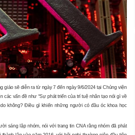
 giáo sẽ diễn ra từ ngày 7 đến ngày 9/6/2024 tại Chủng viện
 các vấn đề như “Sự phát triển của trí tuệ nhân tạo nói gì về
ự do không? Điều gì khiến những người có đầu óc khoa học
người sáng lập nhóm, nói với trang tin CNA rằng nhóm đã phát
khi thành lập vào năm 2016, với hội nghị thường niên đầu tiên