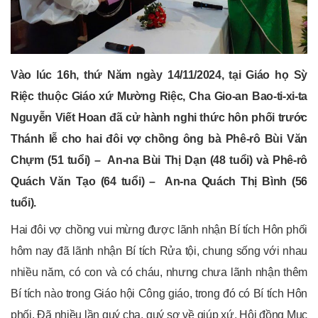
Vào lúc 16h, thứ Năm ngày 14/11/2024, tại Giáo họ Sỳ
Riệc thuộc Giáo xứ Mường Riệc, Cha Gio-an Bao-ti-xi-ta
Nguyễn Viết Hoan đã cử hành nghi thức hôn phối trước
Thánh lễ cho hai đôi vợ chồng ông bà Phê-rô Bùi Văn
Chựm (51 tuổi) – An-na Bùi Thị Dạn (48 tuổi) và Phê-rô
Quách Văn Tạo (
64 tuổi)
– An-na Quách Thị Bình (56
tuổi).
Hai đôi vợ chồng vui mừng được lãnh nhận Bí tích Hôn phối
hôm nay đã lãnh nhận Bí tích Rửa tội, chung sống với nhau
nhiều năm, có con và có cháu, nhưng chưa lãnh nhận thêm
Bí tích nào trong Giáo hội Công giáo, trong đó có Bí tích Hôn
phối. Đã nhiều lần quý cha, quý sơ về giúp xứ, Hội đồng Mục