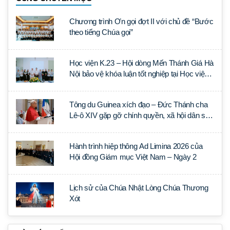
Chương trình Ơn gọi đợt II với chủ đề “Bước
theo tiếng Chúa gọi”
Học viện K.23 – Hội dòng Mến Thánh Giá Hà
Nội bảo vệ khóa luận tốt nghiệp tại Học viện
Thần học Thánh Phêrô Lê Tùy
Tông du Guinea xích đạo – Đức Thánh cha
Lê-ô XIV gặp gỡ chính quyền, xã hội dân sự
và ngoại giao đoàn
Hành trình hiệp thông Ad Limina 2026 của
Hội đồng Giám mục Việt Nam – Ngày 2
Lịch sử của Chúa Nhật Lòng Chúa Thương
Xót