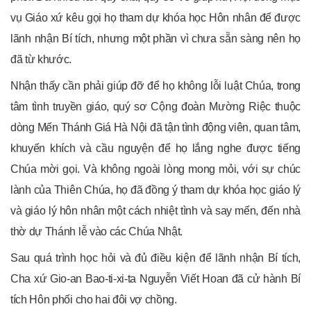
vụ Giáo xứ kêu gọi họ tham dự khóa học Hôn nhân để được
lãnh nhận Bí tích, nhưng một phần vì chưa sẵn sàng nên họ
đã từ khước.
Nhận thấy cần phải giúp đỡ để họ không lỗi luật Chúa, trong
tâm tình truyền giáo, quý sơ Cộng đoàn Mường Riệc thuộc
dòng Mến Thánh Giá Hà Nội đã tận tình động viên, quan tâm,
khuyến khích và cầu nguyện để họ lắng nghe được tiếng
Chúa mời gọi. Và không ngoài lòng mong mỏi, với sự chúc
lành của Thiên Chúa, họ đã đồng ý tham dự khóa học giáo lý
và giáo lý hôn nhân một cách nhiệt tình và say mến, đến nhà
thờ dự Thánh lễ vào các Chúa Nhật.
Sau quá trình học hỏi và đủ điều kiện để lãnh nhận Bí tích,
Cha xứ Gio-an Bao-ti-xi-ta Nguyễn Viết Hoan đã cử hành Bí
tích Hôn phối cho hai đôi vợ chồng.