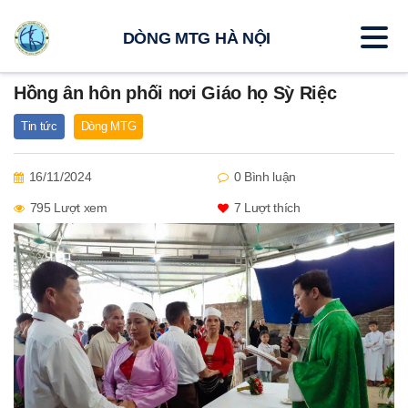
DÒNG MTG HÀ NỘI
Hồng ân hôn phối nơi Giáo họ Sỳ Riệc
Tin tức
Dòng MTG
16/11/2024
0 Bình luận
795 Lượt xem
7
Lượt thích