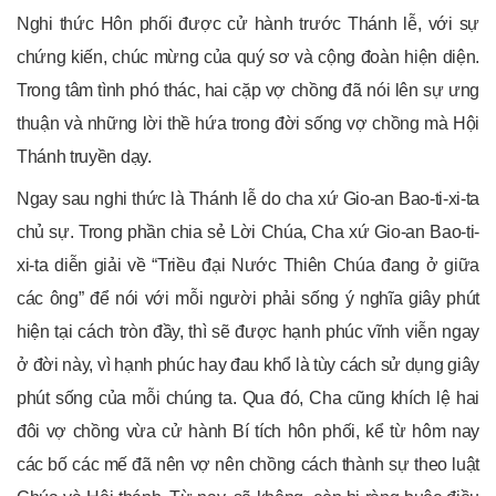
Nghi thức Hôn phối được cử hành trước Thánh lễ, với sự
chứng kiến, chúc mừng của quý sơ và cộng đoàn hiện diện.
Trong tâm tình phó thác, hai cặp vợ chồng đã nói lên sự ưng
thuận và những lời thề hứa trong đời sống vợ chồng mà Hội
Thánh truyền dạy.
Ngay sau nghi thức là Thánh lễ do cha xứ Gio-an Bao-ti-xi-ta
chủ sự. Trong phần chia sẻ Lời Chúa, Cha xứ Gio-an Bao-ti-
xi-ta diễn giải về “Triều đại Nước Thiên Chúa đang ở giữa
các ông” để nói với mỗi người phải sống ý nghĩa giây phút
hiện tại cách tròn đầy, thì sẽ được hạnh phúc vĩnh viễn ngay
ở đời này, vì hạnh phúc hay đau khổ là tùy cách sử dụng giây
phút sống của mỗi chúng ta. Qua đó, Cha cũng khích lệ hai
đôi vợ chồng vừa cử hành Bí tích hôn phối, kể từ hôm nay
các bố các mế đã nên vợ nên chồng cách thành sự theo luật