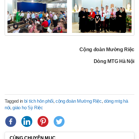
Cộng đoàn Mường Riệc
Dòng MTG Hà Nội
Tagged in
bí tích hôn phối
,
cộng đoàn Mường Riệc
,
dòng mtg hà
nội
,
giáo họ Sỳ Riệc
CÙNG CHUYÊN MỤC