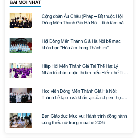
BÀI MỚI NHẤT
Cộng đoàn Âu Châu (Pháp – Bỉ) thuộc Hội
Dòng Mến Thánh Giá Hà Nội – tĩnh tâm năm
tại Đan viện La Trappe
Hội Dòng Mến Thánh Giá Hà Nội bế mạc
khóa học “Hòa âm trong Thánh ca”
Hiệp Hội Mến Thánh Giá Tại Thế Hạt Lý
Nhân tổ chức cuộc thi tìm hiểu Hiến chế Tín
lý Ánh Sáng Muôn Dân
Học viện Dòng Mến Thánh Giá Hà Nội:
Thánh Lễ tạ ơn và khấn lại của chị em học
tập tại Sài Gòn
Ban Giáo dục Mục vụ: Hành trình đồng hành
cùng thiếu nữ trong mùa hè 2026