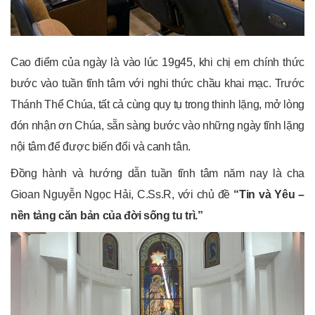
Cao điểm của ngày là vào lúc 19g45, khi chị em chính thức
bước vào tuần tĩnh tâm với nghi thức chầu khai mạc. Trước
Thánh Thể Chúa, tất cả cùng quy tụ trong thinh lặng, mở lòng
đón nhận ơn Chúa, sẵn sàng bước vào những ngày tĩnh lặng
nội tâm để được biến đổi và canh tân.
Đồng hành và hướng dẫn tuần tĩnh tâm năm nay là cha
Gioan Nguyễn Ngọc Hải
, C.Ss.R, với chủ đề
“Tin và Yêu –
nền tảng căn bản của đời sống tu trì.”