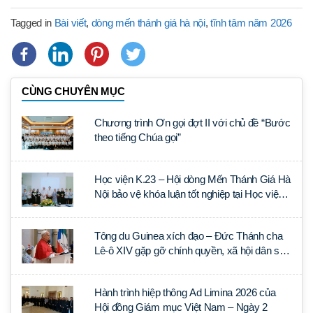
Tagged in
Bài viết
,
dòng mến thánh giá hà nội
,
tĩnh tâm năm 2026
CÙNG CHUYÊN MỤC
Chương trình Ơn gọi đợt II với chủ đề “Bước
theo tiếng Chúa gọi”
Học viện K.23 – Hội dòng Mến Thánh Giá Hà
Nội bảo vệ khóa luận tốt nghiệp tại Học viện
Thần học Thánh Phêrô Lê Tùy
Tông du Guinea xích đạo – Đức Thánh cha
Lê-ô XIV gặp gỡ chính quyền, xã hội dân sự
và ngoại giao đoàn
Hành trình hiệp thông Ad Limina 2026 của
Hội đồng Giám mục Việt Nam – Ngày 2