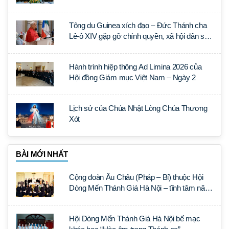
Thần học Thánh Phêrô Lê Tùy
Tông du Guinea xích đạo – Đức Thánh cha
Lê-ô XIV gặp gỡ chính quyền, xã hội dân sự
và ngoại giao đoàn
Hành trình hiệp thông Ad Limina 2026 của
Hội đồng Giám mục Việt Nam – Ngày 2
Lịch sử của Chúa Nhật Lòng Chúa Thương
Xót
BÀI MỚI NHẤT
Cộng đoàn Âu Châu (Pháp – Bỉ) thuộc Hội
Dòng Mến Thánh Giá Hà Nội – tĩnh tâm năm
tại Đan viện La Trappe
Hội Dòng Mến Thánh Giá Hà Nội bế mạc