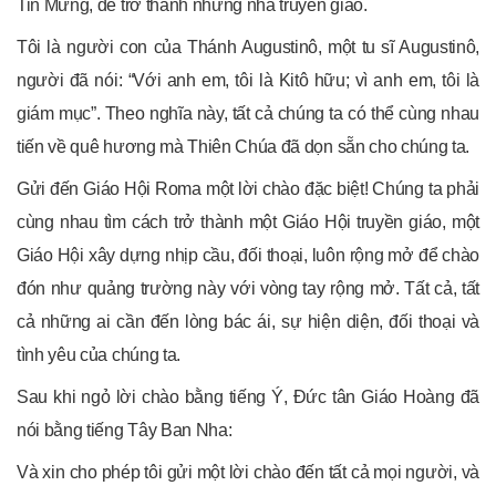
Tin Mừng, để trở thành những nhà truyền giáo.
Tôi là người con của Thánh Augustinô, một tu sĩ Augustinô,
người đã nói: “Với anh em, tôi là Kitô hữu; vì anh em, tôi là
giám mục”. Theo nghĩa này, tất cả chúng ta có thể cùng nhau
tiến về quê hương mà Thiên Chúa đã dọn sẵn cho chúng ta.
Gửi đến Giáo Hội Roma một lời chào đặc biệt! Chúng ta phải
cùng nhau tìm cách trở thành một Giáo Hội truyền giáo, một
Giáo Hội xây dựng nhịp cầu, đối thoại, luôn rộng mở để chào
đón như quảng trường này với vòng tay rộng mở. Tất cả, tất
cả những ai cần đến lòng bác ái, sự hiện diện, đối thoại và
tình yêu của chúng ta.
Sau khi ngỏ lời chào bằng tiếng Ý, Đức tân Giáo Hoàng đã
nói bằng tiếng Tây Ban Nha:
Và xin cho phép tôi gửi một lời chào đến tất cả mọi người, và