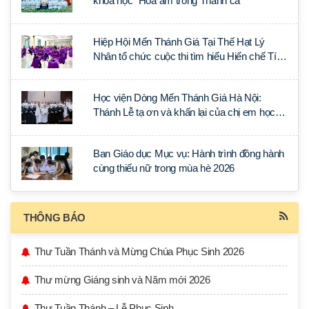
khóa học “Hòa âm trong Thánh ca”
Hiệp Hội Mến Thánh Giá Tại Thế Hạt Lý
Nhân tổ chức cuộc thi tìm hiểu Hiến chế Tín
lý Ánh Sáng Muôn Dân
Học viện Dòng Mến Thánh Giá Hà Nội:
Thánh Lễ tạ ơn và khấn lại của chị em học
tập tại Sài Gòn
Ban Giáo dục Mục vụ: Hành trình đồng hành
cùng thiếu nữ trong mùa hè 2026
THÔNG BÁO
Thư Tuần Thánh và Mừng Chúa Phục Sinh 2026
Thư mừng Giáng sinh và Năm mới 2026
Thư Tuần Thánh – Lễ Phục Sinh