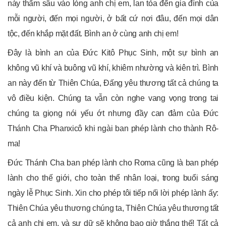
này thấm sâu vào lòng anh chị em, lan tỏa đến gia đình của
mỗi người, đến mọi người, ở bất cứ nơi đâu, đến mọi dân
tộc, đến khắp mặt đất. Bình an ở cùng anh chị em!
Đây là bình an của Đức Kitô Phục Sinh, một sự bình an
không vũ khí và buông vũ khí, khiêm nhường và kiên trì. Bình
an này đến từ Thiên Chúa, Đấng yêu thương tất cả chúng ta
vô điều kiện. Chúng ta vẫn còn nghe vang vọng trong tai
chúng ta giọng nói yếu ớt nhưng đầy can đảm của Đức
Thánh Cha Phanxicô khi ngài ban phép lành cho thành Rô-
ma!
Đức Thánh Cha ban phép lành cho Roma cũng là ban phép
lành cho thế giới, cho toàn thể nhân loại, trong buổi sáng
ngày lễ Phục Sinh. Xin cho phép tôi tiếp nối lời phép lành ấy:
Thiên Chúa yêu thương chúng ta, Thiên Chúa yêu thương tất
cả anh chị em, và sự dữ sẽ không bao giờ thắng thế! Tất cả