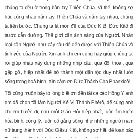
chúng ta đều ở trong bàn tay Thiên Chúa. Vì thế, không sợ
hãi, cùng nhau nắm tay Thiên Chúa và nắm tay nhau, chúng
ta tiến bước. Chúng ta là môn đệ của Đức Kitô. Đức Kitô đi
trước dẫn đường. Thế giới cần ánh sáng của Người. Nhân
loại cần Người như cây cầu để đến được với Thiên Chúa và
tình yêu của Người. Xin anh chị em cũng hãy giúp chúng ta,
rồi giúp nhau xây dựng những nhịp cầu, qua đối thoại, qua
gặp gỡ, hiệp nhất để trở thành một dân tộc duy nhất luôn
sống trong hoà bình. Xin cảm ơn Đức Thánh Cha Phanxicô!
Tôi cũng muốn bày tỏ lòng biết ơn đến tất cả các Hồng Y anh
em đã chọn tôi làm Người Kế Vị Thánh Phêrô, để cùng anh
chị em bước đi, như một Giáo Hội hiệp nhất, luôn tìm kiếm
hòa bình, công lý, luôn cố gắng sống như những người nam
nữ trung thành với Đức Giêsu Kitô, không sợ hãi, để loan báo