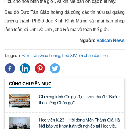
Hội, cho hòa bình thế giới, và xin Mẹ ban ơn đặc biệt này.
Sau đó Đức Tân Giáo hoàng đã cùng các tín hữu tại quảng
trường thánh Phêrô đọc Kinh Kính Mừng và ngài ban phép
lành toàn xá Urbi và Urbi, cho Rô-ma và toàn thế giới.
Nguồn:
Vatican News
Tagged in
Đức Tân Giáo hoàng
,
Lêô XIV
,
lời chào đầu tiên
CÙNG CHUYÊN MỤC
Chương trình Ơn gọi đợt II với chủ đề “Bước
theo tiếng Chúa gọi”
Học viện K.23 – Hội dòng Mến Thánh Giá Hà
Nội bảo vệ khóa luận tốt nghiệp tại Học viện