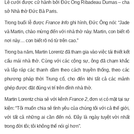
Lễ cưới được cử hành bởi Đức Ông Ribadeau Dumas – cha
sở Nhà thờ Đức Bà Paris.
Trong buổi lễ được
France Info
ghi hình, Đức Ông nói: “Jade
và Martin, chào mừng đến với nhà thờ này. Martin, con biết rõ
nơi này… con biết rõ nó từ trên cao.”
Trong ba năm, Martin Lorentz đã tham gia vào việc tái thiết kết
cấu mái nhà thờ. Cùng với các cộng sự, ông đã chạm khắc
và lắp ráp các thanh dầm theo cách truyền thống, theo các
phương pháp thời Trung cổ, cho đến khi tất cả các mảnh
ghép được đặt đúng vị trí trên đỉnh nhà thờ.
Martin Lorentz chia sẻ với kênh
France 2
, đơn vị có mặt tại sự
kiện: “Tôi muốn chia sẻ tình yêu của chúng tôi với cả thế giới,
với tất cả những ai cần đến nó. Đây là ngày tuyệt vời nhất
trong đời tôi; tôi không thể nói gì hơn”.