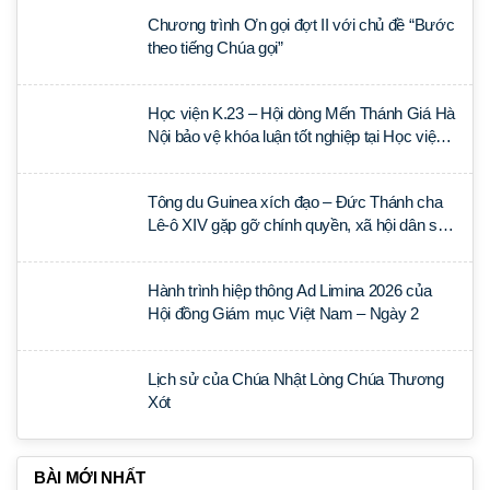
Chương trình Ơn gọi đợt II với chủ đề “Bước
theo tiếng Chúa gọi”
Học viện K.23 – Hội dòng Mến Thánh Giá Hà
Nội bảo vệ khóa luận tốt nghiệp tại Học viện
Thần học Thánh Phêrô Lê Tùy
Tông du Guinea xích đạo – Đức Thánh cha
Lê-ô XIV gặp gỡ chính quyền, xã hội dân sự
và ngoại giao đoàn
Hành trình hiệp thông Ad Limina 2026 của
Hội đồng Giám mục Việt Nam – Ngày 2
Lịch sử của Chúa Nhật Lòng Chúa Thương
Xót
BÀI MỚI NHẤT