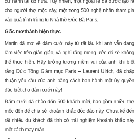
cử hành tại đó nữa. Tuy nhiên, một ngoại lệ đã được tạo ra
cho người thợ mộc này, một trong 500 nghệ nhân tham gia
vào quá trình trùng tu Nhà thờ Đức Bà Paris.
Giấc mơ thành hiện thực
Martin đã mơ về đám cưới này từ rất lâu khi anh vẫn đang
làm việc trên giàn giáo, và nghĩ rằng mong ước đó sẽ không
thể thực hiện. Hãy tưởng tượng niềm vui của anh khi biết
rằng Đức Tổng Giám mục Paris – Laurent Ulrich, đã chấp
thuận yêu cầu của anh bằng cách ban hành một ủy quyền
đặc biệt cho đám cưới này!
Đám cưới đã chào đón 500 khách mời, bao gồm nhiều thợ
mộc đến để chia sẻ khoảnh khắc độc đáo này. Chưa kể đến
rất nhiều du khách đã tình cờ trải nghiệm khoảnh khắc này
một cách may mắn!