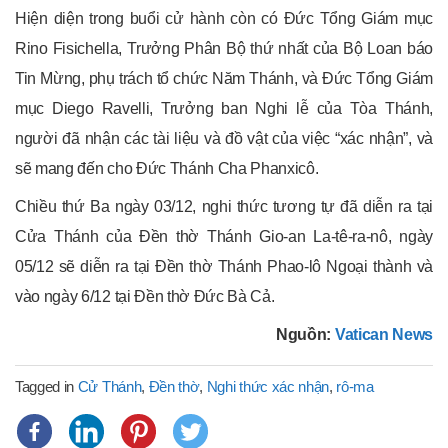
Hiện diện trong buổi cử hành còn có Đức Tổng Giám mục
Rino Fisichella, Trưởng Phân Bộ thứ nhất của Bộ Loan báo
Tin Mừng, phụ trách tổ chức Năm Thánh, và Đức Tổng Giám
mục Diego Ravelli, Trưởng ban Nghi lễ của Tòa Thánh,
người đã nhận các tài liệu và đồ vật của việc “xác nhận”, và
sẽ mang đến cho Đức Thánh Cha Phanxicô.
Chiều thứ Ba ngày 03/12, nghi thức tương tự đã diễn ra tại
Cửa Thánh của Đền thờ Thánh Gio-an La-tê-ra-nô, ngày
05/12 sẽ diễn ra tại Đền thờ Thánh Phao-lô Ngoại thành và
vào ngày 6/12 tại Đền thờ Đức Bà Cả.
Nguồn:
Vatican News
Tagged in
Cử Thánh
,
Đền thờ
,
Nghi thức xác nhận
,
rô-ma