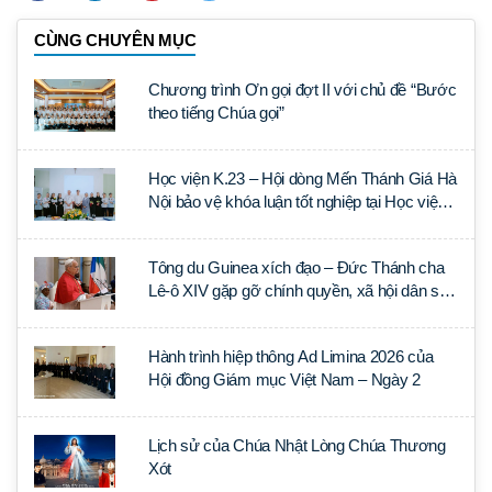
CÙNG CHUYÊN MỤC
Chương trình Ơn gọi đợt II với chủ đề “Bước
theo tiếng Chúa gọi”
Học viện K.23 – Hội dòng Mến Thánh Giá Hà
Nội bảo vệ khóa luận tốt nghiệp tại Học viện
Thần học Thánh Phêrô Lê Tùy
Tông du Guinea xích đạo – Đức Thánh cha
Lê-ô XIV gặp gỡ chính quyền, xã hội dân sự
và ngoại giao đoàn
Hành trình hiệp thông Ad Limina 2026 của
Hội đồng Giám mục Việt Nam – Ngày 2
Lịch sử của Chúa Nhật Lòng Chúa Thương
Xót