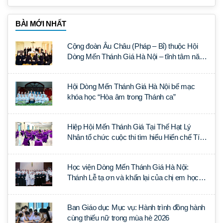
BÀI MỚI NHẤT
Cộng đoàn Âu Châu (Pháp – Bỉ) thuộc Hội
Dòng Mến Thánh Giá Hà Nội – tĩnh tâm năm
tại Đan viện La Trappe
Hội Dòng Mến Thánh Giá Hà Nội bế mạc
khóa học “Hòa âm trong Thánh ca”
Hiệp Hội Mến Thánh Giá Tại Thế Hạt Lý
Nhân tổ chức cuộc thi tìm hiểu Hiến chế Tín
lý Ánh Sáng Muôn Dân
Học viện Dòng Mến Thánh Giá Hà Nội:
Thánh Lễ tạ ơn và khấn lại của chị em học
tập tại Sài Gòn
Ban Giáo dục Mục vụ: Hành trình đồng hành
cùng thiếu nữ trong mùa hè 2026