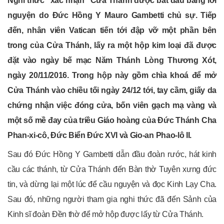
Nghi thức “xác nhận” Cửa Thánh được bắt đầu bằng lời
nguyện do Đức Hồng Y Mauro Gambetti chủ sự. Tiếp
đến, nhân viên Vatican tiến tới đập vỡ một phần bên
trong của Cửa Thánh, lấy ra một hộp kim loại đã được
đặt vào ngày bế mạc Năm Thánh Lòng Thương Xót,
ngày 20/11/2016. Trong hộp này gồm chìa khoá để mở
Cửa Thánh vào chiều tối ngày 24/12 tới, tay cầm, giấy da
chứng nhận việc đóng cửa, bốn viên gạch mạ vàng và
một số mề đay của triều Giáo hoàng của Đức Thánh Cha
Phan-xi-cô, Đức Biển Đức XVI và Gio-an Phao-lô II.
Sau đó Đức Hồng Y Gambetti dẫn đầu đoàn rước, hát kinh
cầu các thánh, từ Cửa Thánh đến Bàn thờ Tuyên xưng đức
tin, và dừng lại một lúc để cầu nguyện và đọc Kinh Lạy Cha.
Sau đó, những người tham gia nghi thức đã đến Sảnh của
Kinh sĩ đoàn Đền thờ để mở hộp được lấy từ Cửa Thánh.