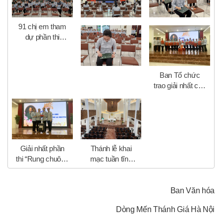
91 chị em tham
dự phần thi
“Rung chuông
vàng”
Ban Tổ chức
trao giải nhất cho
đội 6
Giải nhất phần
Thánh lễ khai
thi “Rung chuông
mạc tuần tĩnh
vàng”
tâm năm
Ban Văn hóa
Dòng Mến Thánh Giá Hà Nội