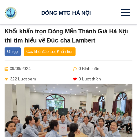
DÒNG MTG HÀ NỘI
Khối khấn trọn Dòng Mến Thánh Giá Hà Nội
thi tìm hiểu về Đức cha Lambert
Ơn gọi
Các khối đào tạo
,
Khấn trọn
09/06/2024
0 Bình luận
322 Lượt xem
0
Lượt thích