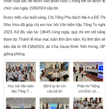
nhân xuất sắc để bước vào phần cuộc Chung kết sẽ được tổ
chức vào ngày 15/6/2024 sắp tới.
Được biết, vào buổi sáng, Chị Tổng Phụ trách Ma-ri-a Đỗ Thị
Như Hoa đã giúp chị em học hỏi Văn kiện hậu Tổng Tu nghị
2023. Kế đó, vào lúc 19h45 cùng ngày, quý chị em sốt sắng
tham dự Thánh lễ khai mạc tuần tĩnh tâm năm. Kỳ tĩnh tâm sẽ
kéo dài từ 09-15/6/2024, do Cha Giuse Đinh Tiến Hưng, OP
giảng phòng.
Học hỏi Văn kiện
Đội 6 tự tin với
Phần thi “Sống
hậu Tổng Tu
câu trả lời
với Đức cha
Nghị 2023
Lambert” theo
hình thức diễn tả