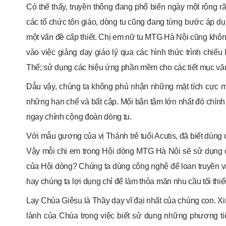
Có thể thấy, truyền thông đang phổ biến ngày một rộng rã
các tổ chức tôn giáo, dòng tu cũng đang từng bước áp dụ
một vấn đề cấp thiết. Chị em nữ tu MTG Hà Nội cũng không
vào việc giảng dạy giáo lý qua các hình thức trình chiếu
Thể; sử dụng các hiệu ứng phần mềm cho các tiết mục v
Dẫu vậy, chúng ta không phủ nhận những mặt tích cực mà
những hạn chế và bất cập. Mối bận tâm lớn nhất đó chính l
ngay chính cộng đoàn dòng tu.
Với mẫu gương của vị Thánh trẻ tuổi Acutis, đã biết dùn
Vậy mỗi chị em trong Hội dòng MTG Hà Nội sẽ sử dụng c
của Hội dòng? Chúng ta dùng công nghệ để loan truyền v
hay chúng ta lợi dụng chỉ để làm thỏa mãn nhu cầu tối thi
Lạy Chúa Giêsu là Thầy dạy vĩ đại nhất của chúng con. Xi
lành của Chúa trong việc biết sử dụng những phương t