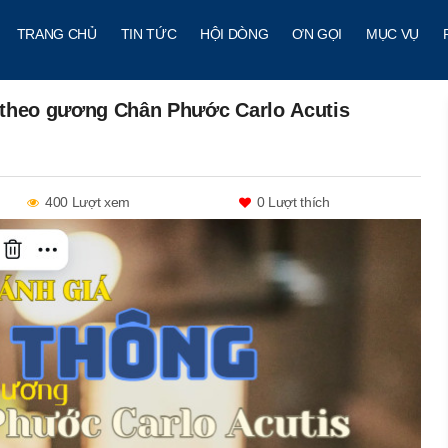
TRANG CHỦ
TIN TỨC
HỘI DÒNG
ƠN GỌI
MỤC VỤ
 theo gương Chân Phước Carlo Acutis
400 Lượt xem
0
Lượt thích