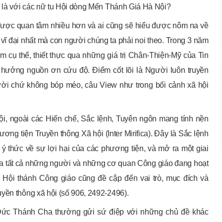
ể là với các nữ tu Hội dòng Mến Thánh Giá Hà Nội?
g được quan tâm nhiều hơn và ai cũng sẽ hiểu được nôm na về
vĩ đại nhất mà con người chúng ta phải noi theo. Trong 3 năm
m cụ thể, thiết thực qua những giá trị Chân-Thiện-Mỹ của Tin
hưởng nguồn ơn cứu độ. Điểm cốt lõi là Người luôn truyền
ười chứ không bóp méo, câu View như trong bối cảnh xã hội
ội, ngoài các Hiến chế, Sắc lệnh, Tuyên ngôn mang tính nền
ơng tiện Truyền thông Xã hội (Inter Mirifica). Đây là Sắc lệnh
 ý thức về sự lợi hại của các phương tiện, và mở ra một giai
 của tất cả những người và những cơ quan Công giáo đang hoạt
a Hội thánh Công giáo cũng đề cập đến vai trò, mục đích và
yền thông xã hội (số 906, 2492-2496).
 Đức Thánh Cha thường gửi sứ điệp với những chủ đề khác