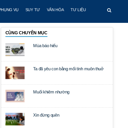
PHỤNG VỤ
SUY TƯ
VĂN HÓA
TƯ LIỆU
CÙNG CHUYÊN MỤC
Mùa báo hiếu
Ta đã yêu con bằng mối tình muôn thuở
Muối khiêm nhường
Xin đừng quên