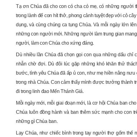
Tạ ơn Chúa đã cho con có cha có mẹ, có những người th
trong lành để con hít thở, phong cảnh tuyệt đẹp với cỏ c
dụng, và cùng chúng ca tụng Chúa. Và mỗi ngày lớn lê
những con người mới. Những người làm trung gian mang 
người, làm con Chúa cho xứng đáng.
Dù nhiều lần Chúa đã chọn gọi con qua những dấu chỉ 
nhẫn chờ đợi. Dù đôi lúc gặp những khó khăn thử thác
bước, tình yêu Chúa đã ấp ủ con, như mẹ hiền nâng nưu 
trong nhà Chúa. Con cảm thấy mình được trưởng thành t
đi trong linh đao Mến Thánh Giá.
Mỗi ngày mới, mỗi giai đoạn mới, là cơ hội Chúa ban cho 
Chúa luôn đồng hành và ban thêm sức mạnh cho con trê
những gì Chúa ban.
Lạy Chúa, như chiếc bình trong tay người thợ gốm thế 