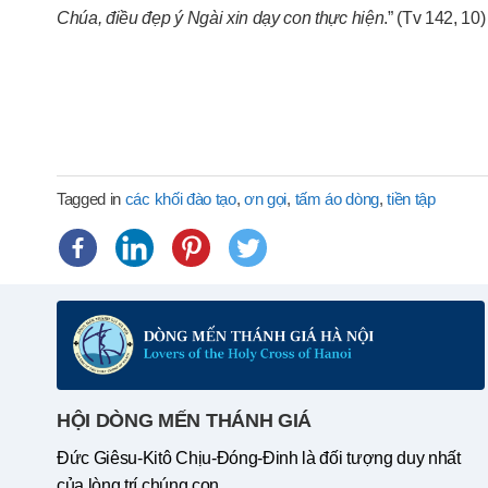
Chúa, điều đẹp ý Ngài xin dạy con thực hiện
.” (Tv 142, 10)
Tagged in
các khối đào tạo
,
ơn gọi
,
tấm áo dòng
,
tiền tập
HỘI DÒNG MẾN THÁNH GIÁ
Đức Giêsu-Kitô Chịu-Đóng-Đinh là đối tượng duy nhất
của lòng trí chúng con