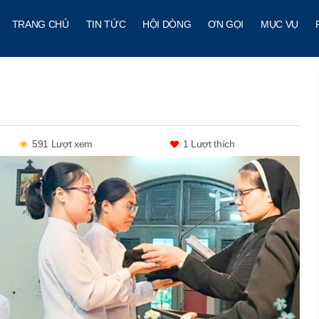
TRANG CHỦ
TIN TỨC
HỘI DÒNG
ƠN GỌI
MỤC VỤ
591 Lượt xem
1
Lượt thích