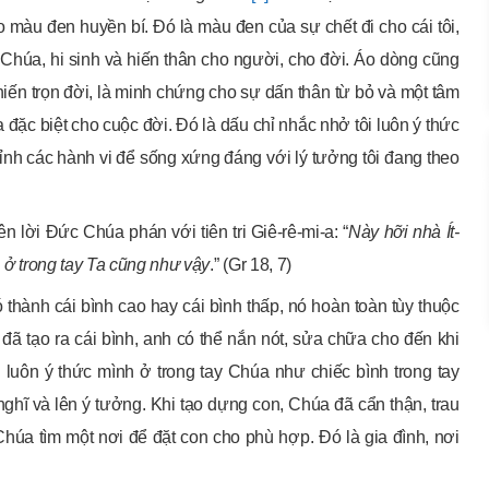
áo màu đen huyền bí. Đó là màu đen của sự chết đi cho cái tôi,
 Chúa, hi sinh và hiến thân cho người, cho đời. Áo dòng cũng
hiến trọn đời, là minh chứng cho sự dấn thân từ bỏ và một tâm
c biệt cho cuộc đời. Đó là dấu chỉ nhắc nhở tôi luôn ý thức
hỉnh các hành vi để sống xứng đáng với lý tưởng tôi đang theo
n lời Đức Chúa phán với tiên tri Giê-rê-mi-a: “
Này hỡi nhà Ít-
i ở trong tay Ta cũng như vậy
.” (Gr 18, 7)
thành cái bình cao hay cái bình thấp, nó hoàn toàn tùy thuộc
ã tạo ra cái bình, anh có thể nắn nót, sửa chữa cho đến khi
n luôn ý thức mình ở trong tay Chúa như chiếc bình trong tay
hĩ và lên ý tưởng. Khi tạo dựng con, Chúa đã cẩn thận, trau
húa tìm một nơi để đặt con cho phù hợp. Đó là gia đình, nơi