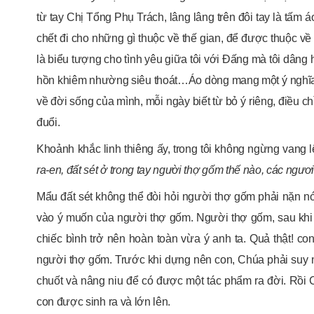
từ tay Chị Tổng Phụ Trách, lâng lâng trên đôi tay là tấm 
chết đi cho những gì thuộc về thế gian, để được thuộc về
là biểu tượng cho tình yêu giữa tôi với Đấng mà tôi dâng 
hồn khiêm nhường siêu thoát…Áo dòng mang một ý nghĩa đặ
về đời sống của mình, mỗi ngày biết từ bỏ ý riêng, điều c
đuổi.
Khoảnh khắc linh thiêng ấy, trong tôi không ngừng vang lê
ra-en, đất sét ở trong tay người thợ gốm thế nào, các ngươ
Mẩu đất sét không thể đòi hỏi người thợ gốm phải nặn nó 
vào ý muốn của người thợ gốm. Người thợ gốm, sau khi đ
chiếc bình trở nên hoàn toàn vừa ý anh ta. Quả thật! co
người thợ gốm. Trước khi dựng nên con, Chúa phải suy ng
chuốt và nâng niu để có được một tác phẩm ra đời. Rồi C
con được sinh ra và lớn lên.