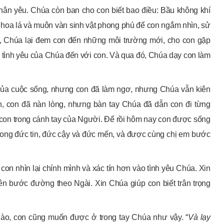
ân yêu. Chúa còn ban cho con biết bao điều: Bầu không khí
ây hoa lá và muôn vàn sinh vật phong phú để con ngắm nhìn, sử
n, Chúa lại đem con đến những môi trường mới, cho con gặp
tình yêu của Chúa đến với con. Và qua đó, Chúa dạy con làm
của cuộc sống, nhưng con đã làm ngơ, nhưng Chúa vẫn kiên
h, con đã nàn lòng, nhưng bàn tay Chúa đã dẫn con đi từng
con trong cánh tay của Người. Để rồi hôm nay con được sống
rong đức tin, đức cậy và đức mến, và được cùng chị em bước
con nhìn lại chính mình và xác tín hơn vào tình yêu Chúa. Xin
n bước đường theo Ngài. Xin Chúa giúp con biết trân trọng
nào, con cũng muốn được ở trong tay Chúa như vậy. “
Và lạy