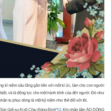
ng kỉ niệm sâu lắng gắn liền với một kí ức, làm cho con người
biệt, và là động lực cho một hành trình của đời người. Đó như
ận tu phục dòng là một kỷ niệm như thế đối với tôi.
 Đức Giê-su Ki-tô Chịu Đóng Đinh
“
[1]
. Khi nhận tấm ÁO DÒNG