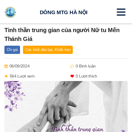
DÒNG MTG HÀ NỘI
Tinh thần trung gian của người Nữ tu Mến
Thánh Giá
Ơn gọi
Các khối đào tạo
,
Khấn trọn
06/09/2024
0 Bình luận
564 Lượt xem
0
Lượt thích