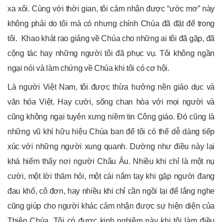
xa xôi. Cùng với thời gian, tôi cảm nhận được “ước mơ” này
không phải do tôi mà có nhưng chính Chúa đã đặt để trong
tôi. Khao khát rao giảng về Chúa cho những ai tôi đã gặp, đã
cộng tác hay những người tôi đã phục vụ. Tôi không ngần
ngại nói và làm chứng về Chúa khi tôi có cơ hội.
Là người Việt Nam, tôi được thừa hưởng nền giáo dục và
văn hóa Việt. Hay cười, sống chan hòa với mọi người và
cũng không ngại tuyên xưng niềm tin Công giáo. Đó cũng là
những vũ khí hữu hiệu Chúa ban để tôi có thể dễ dàng tiếp
xúc với những người xung quanh. Dường như điều này lại
khá hiếm thấy nơi người Châu Âu. Nhiều khi chỉ là một nụ
cười, một lời thăm hỏi, một cái nắm tay khi gặp người đang
đau khổ, cô đơn, hay nhiều khi chỉ cần ngồi lại để lắng nghe
cũng giúp cho người khác cảm nhận được sự hiện diện của
Thiên Chúa. Tôi có được kinh nghiệm này khi tôi làm điều