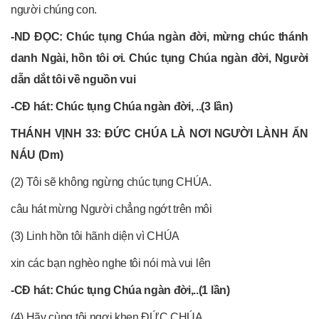
người chúng con.
-ND ĐỌC: Chúc tụng Chúa ngàn đời, mừng chúc thánh
danh Ngài, hồn tôi ơi. Chúc tụng Chúa ngàn đời, Người
dẫn dắt tôi về nguồn vui
-CĐ hát: Chúc tụng Chúa ngàn đời, ..(3 lần)
THÁNH VỊNH 33: ÐỨC CHÚA LÀ NƠI NGƯỜI LÀNH ẨN
NÁU (Dm)
(2) Tôi sẽ không ngừng chúc tụng CHÚA.
câu hát mừng Người chẳng ngớt trên môi
(3) Linh hồn tôi hãnh diện vì CHÚA
xin các bạn nghèo nghe tôi nói mà vui lên
-CĐ hát: Chúc tụng Chúa ngàn đời,..(1 lần)
(4) Hãy cùng tôi ngợi khen ÐỨC CHÚA,