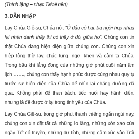
(Thinh lặng – nhạc Taizé nền)
3. DẪN NHẬP
Lạy Chúa Giê-su, Chúa nói:
“Ở đâu có hai, ba ngời họp nhau
lại nhân danh thầy thì có thầy ở đó, giữa họ”
. Chúng con tin
thật Chúa đang hiện diện giữa chúng con. Chúng con xin
hiệp lòng thờ lạy, chúc tụng, ngợi khen và cảm tạ Chúa.
Trong bầu khí lắng đọng của những giờ phút cuối năm âm
lịch ……., chúng con thấy hạnh phúc được cùng nhau quy tụ
trước sự hiện diện của Chúa để nhìn lại chặng đường đã
qua. Không phải để than trách, tiếc nuối hay hãnh diện,
nhưng là để được ở lại trong tình yêu của Chúa.
Lạy Chúa Giê-su, trong giờ phút thánh thiêng ngắn ngủi này,
chúng con xin đặt tất cả những lo lắng, những xôn xao của
ngày Tết cổ truyền, những dự tính, những cảm xúc vào Trái