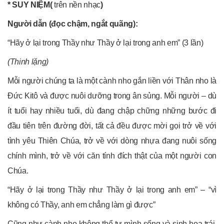
* SUY NIỆM(
trên nền nhạc
)
Người dẫn (đọc chậm, ngắt quãng):
“Hãy ở lại trong Thầy như Thầy ở lại trong anh em” (3 lần)
(Thinh lặng)
Mỗi người chúng ta là một cành nho gắn liền với Thân nho là
Đức Kitô và được nuôi dưỡng trong ân sủng. Mỗi người – dù
ít tuổi hay nhiều tuổi, dù đang chập chững những bước đi
đầu tiên trên đường đời, tất cả đều được mời gọi trở về với
tình yêu Thiên Chúa, trở về với dòng nhựa đang nuôi sống
chính mình, trở về với căn tính đích thật của một người con
Chúa.
“Hãy ở lại trong Thầy như Thầy ở lại trong anh em” – “vì
không có Thầy, anh em chẳng làm gì được”
Cũng như cành nho không thể tự mình sống và sinh hoa trái,