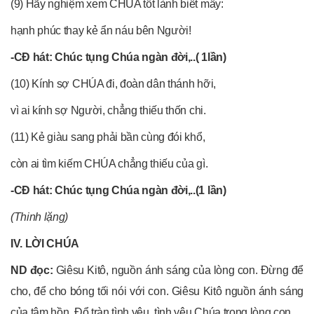
(9) Hãy nghiệm xem CHÚA tốt lành biết mấy:
hạnh phúc thay kẻ ẩn náu bên Người!
-CĐ hát: Chúc tụng Chúa ngàn đời,..( 1lần)
(10) Kính sợ CHÚA đi, đoàn dân thánh hỡi,
vì ai kính sợ Người, chẳng thiếu thốn chi.
(11) Kẻ giàu sang phải bần cùng đói khổ,
còn ai tìm kiếm CHÚA chẳng thiếu của gì.
-CĐ hát: Chúc tụng Chúa ngàn đời,..(1 lần)
(Thinh lặng)
IV. LỜI CHÚA
ND đọc:
Giêsu Kitô, nguồn ánh sáng của lòng con. Đừng để
cho, để cho bóng tối nói với con. Giêsu Kitô nguồn ánh sáng
của tâm hồn. Đổ tràn tình yêu, tình yêu Chúa trong lòng con.