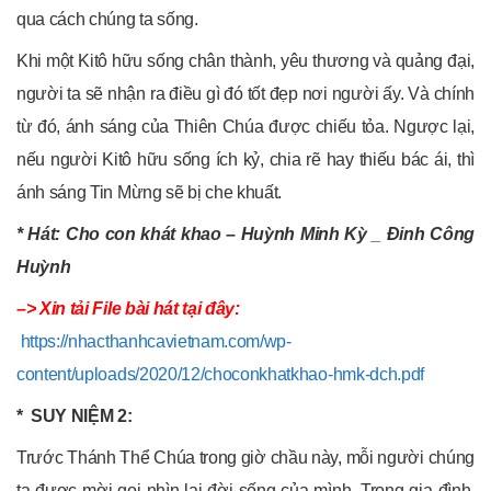
qua cách chúng ta sống.
Khi một Kitô hữu sống chân thành, yêu thương và quảng đại,
người ta sẽ nhận ra điều gì đó tốt đẹp nơi người ấy. Và chính
từ đó, ánh sáng của Thiên Chúa được chiếu tỏa. Ngược lại,
nếu người Kitô hữu sống ích kỷ, chia rẽ hay thiếu bác ái, thì
ánh sáng Tin Mừng sẽ bị che khuất.
* Hát: Cho con khát khao – Huỳnh Minh Kỳ _ Đinh Công
Huỳnh
–> Xin tải File bài hát tại đây:
https://nhacthanhcavietnam.com/wp-
content/uploads/2020/12/choconkhatkhao-hmk-dch.pdf
* SUY NIỆM 2:
Trước Thánh Thể Chúa trong giờ chầu này, mỗi người chúng
ta được mời gọi nhìn lại đời sống của mình. Trong gia đình,