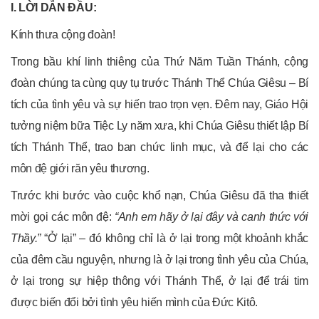
I. LỜI DẪN ĐẦU:
Kính thưa cộng đoàn!
Trong bầu khí linh thiêng của Thứ Năm Tuần Thánh, cộng
đoàn chúng ta cùng quy tụ trước Thánh Thể Chúa Giêsu – Bí
tích của tình yêu và sự hiến trao trọn vẹn. Đêm nay, Giáo Hội
tưởng niệm bữa Tiệc Ly năm xưa, khi Chúa Giêsu thiết lập Bí
tích Thánh Thể, trao ban chức linh mục, và để lại cho các
môn đệ giới răn yêu thương.
Trước khi bước vào cuộc khổ nạn, Chúa Giêsu đã tha thiết
mời gọi các môn đệ:
“Anh em hãy ở lại đây và canh thức với
Thầy.”
“Ở lại” – đó không chỉ là ở lại trong một khoảnh khắc
của đêm cầu nguyện, nhưng là ở lại trong tình yêu của Chúa,
ở lại trong sự hiệp thông với Thánh Thể, ở lại để trái tim
được biến đổi bởi tình yêu hiến mình của Đức Kitô.