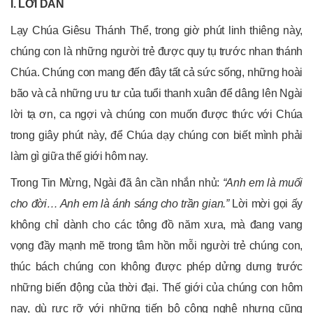
I. LỜI DẪN
Lạy Chúa Giêsu Thánh Thể, trong giờ phút linh thiêng này,
chúng con là những người trẻ được quy tụ trước nhan thánh
Chúa. Chúng con mang đến đây tất cả sức sống, những hoài
bão và cả những ưu tư của tuổi thanh xuân để dâng lên Ngài
lời tạ ơn, ca ngợi và chúng con muốn được thức với Chúa
trong giây phút này, để Chúa dạy chúng con biết mình phải
làm gì giữa thế giới hôm nay.
Trong Tin Mừng, Ngài đã ân cần nhắn nhủ:
“Anh em là muối
cho đời… Anh em là ánh sáng cho trần gian.”
Lời mời gọi ấy
không chỉ dành cho các tông đồ năm xưa, mà đang vang
vọng đầy mạnh mẽ trong tâm hồn mỗi người trẻ chúng con,
thúc bách chúng con không được phép dửng dưng trước
những biến động của thời đại. Thế giới của chúng con hôm
nay, dù rực rỡ với những tiến bộ công nghệ nhưng cũng