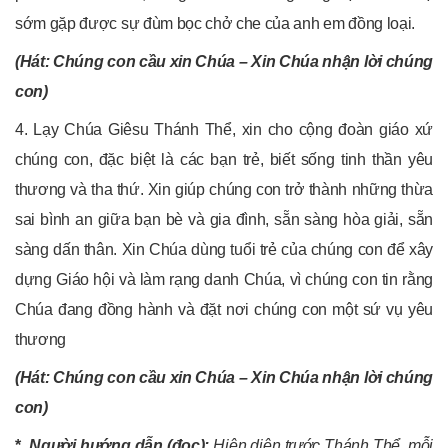
sớm gặp được sự đùm bọc chở che của anh em đồng loại.
(Hát: Chúng con cầu xin Chúa – Xin Chúa nhận lời chúng
con)
4. Lạy Chúa Giêsu Thánh Thể, xin cho cộng đoàn giáo xứ
chúng con, đặc biệt là các bạn trẻ, biết sống tinh thần yêu
thương và tha thứ. Xin giúp chúng con trở thành những thừa
sai bình an giữa bạn bè và gia đình, sẵn sàng hòa giải, sẵn
sàng dấn thân. Xin Chúa dùng tuổi trẻ của chúng con để xây
dựng Giáo hội và làm rạng danh Chúa, vì chúng con tin rằng
Chúa đang đồng hành và đặt nơi chúng con một sứ vụ yêu
thương
(Hát: Chúng con cầu xin Chúa – Xin Chúa nhận lời chúng
con)
*
Người hướng dẫn (đọc):
Hiện diện trước Thánh Thể, mỗi