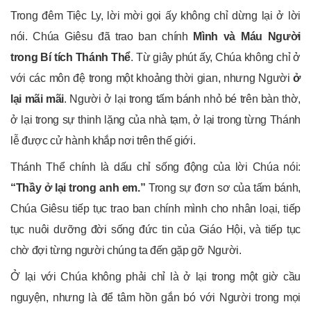
Trong đêm Tiệc Ly, lời mời gọi ấy không chỉ dừng lại ở lời
nói. Chúa Giêsu đã trao ban chính
Mình và Máu Người
trong Bí tích Thánh Thể
. Từ giây phút ấy, Chúa không chỉ ở
với các môn đệ trong một khoảng thời gian, nhưng Người
ở
lại mãi mãi
. Người ở lại trong tấm bánh nhỏ bé trên bàn thờ,
ở lại trong sự thinh lặng của nhà tạm, ở lại trong từng Thánh
lễ được cử hành khắp nơi trên thế giới.
Thánh Thể chính là dấu chỉ sống động của lời Chúa nói:
“Thầy ở lại trong anh em.”
Trong sự đơn sơ của tấm bánh,
Chúa Giêsu tiếp tục trao ban chính mình cho nhân loại, tiếp
tục nuôi dưỡng đời sống đức tin của Giáo Hội, và tiếp tục
chờ đợi từng người chúng ta đến gặp gỡ Người.
Ở lại với Chúa không phải chỉ là ở lại trong một giờ cầu
nguyện, nhưng là để tâm hồn gắn bó với Người trong mọi