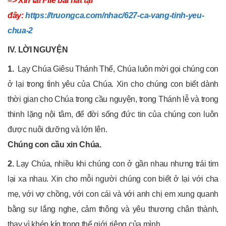
–> Xin tải File bài hát tại
đây:
https://truongca.com/nhac/627-ca-vang-tinh-yeu-
chua-2
IV. LỜI NGUYỆN
1.
Lạy Chúa Giêsu Thánh Thể, Chúa luôn mời gọi chúng con
ở lại trong tình yêu của Chúa. Xin cho chúng con biết dành
thời gian cho Chúa trong cầu nguyện, trong Thánh lễ và trong
thinh lặng nội tâm, để đời sống đức tin của chúng con luôn
được nuôi dưỡng và lớn lên.
Chúng con cầu xin Chúa.
2.
Lạy Chúa, nhiều khi chúng con ở gần nhau nhưng trái tim
lại xa nhau. Xin cho mỗi người chúng con biết ở lại với cha
mẹ, với vợ chồng, với con cái và với anh chị em xung quanh
bằng sự lắng nghe, cảm thông và yêu thương chân thành,
thay vì khép kín trong thế giới riêng của mình.