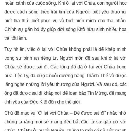
hoàn cảnh của cuộc sống. Khi ở lại với Chúa, con người học
được cách sống theo trái tim của Người: biết yêu thương,
biết tha thứ, biết phục vụ và biết hiến mình cho tha nhân.
Chính sự gắn bó ấy giúp đời sống Kitô hữu sinh nhiều hoa
trái tốt lành.
Tuy nhiên, việc ở lại với Chúa không phải là để khép mình
trong sự bình an riêng tư. Người môn đệ sau khi ở lại với
Chúa sẽ được sai đi. Các tông đồ đã ở lại với Chúa trong
bữa Tiệc Ly, đã được nuôi dưỡng bằng Thánh Thể và được
lắng nghe những lời yêu thương của Người. Và sau đó, các
ông đã được sai đi khắp nơi để loan báo Tin Mừng, để mang
tình yêu của Đức Kitô đến cho thế giới.
Chủ đề mục vụ “Ở lại với Chúa – Để được sai đi” nhắc nhở
chúng ta rằng mọi sứ mạng đều bắt đầu từ sự gặp gỡ với
Chúa. Chỉ khi ở lại với Người, chúng ta mới có đủ sức mạnh