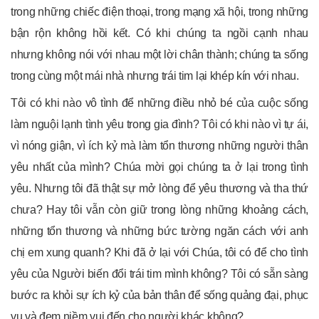
trong những chiếc điện thoại, trong mạng xã hội, trong những
bận rộn không hồi kết. Có khi chúng ta ngồi cạnh nhau
nhưng không nói với nhau một lời chân thành; chúng ta sống
trong cùng một mái nhà nhưng trái tim lại khép kín với nhau.
Tôi có khi nào vô tình để những điều nhỏ bé của cuộc sống
làm nguội lạnh tình yêu trong gia đình? Tôi có khi nào vì tự ái,
vì nóng giận, vì ích kỷ mà làm tổn thương những người thân
yêu nhất của mình? Chúa mời gọi chúng ta ở lại trong tình
yêu. Nhưng tôi đã thật sự mở lòng để yêu thương và tha thứ
chưa? Hay tôi vẫn còn giữ trong lòng những khoảng cách,
những tổn thương và những bức tường ngăn cách với anh
chị em xung quanh? Khi đã ở lại với Chúa, tôi có để cho tình
yêu của Người biến đổi trái tim mình không? Tôi có sẵn sàng
bước ra khỏi sự ích kỷ của bản thân để sống quảng đại, phục
vụ và đem niềm vui đến cho người khác không?