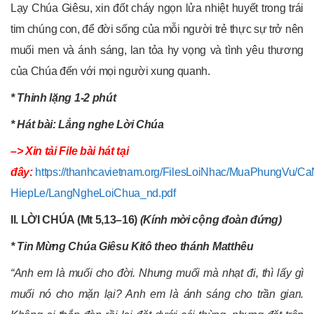
Lạy Chúa Giêsu, xin đốt cháy ngọn lửa nhiệt huyết trong trái
tim chúng con, để đời sống của mỗi người trẻ thực sự trở nên
muối men và ánh sáng, lan tỏa hy vọng và tình yêu thương
của Chúa đến với mọi người xung quanh.
* Thinh lặng 1-2 phút
* Hát bài: Lắng nghe Lời Chúa
–> Xin tải File bài hát tại
đây:
https://thanhcavietnam.org/FilesLoiNhac/MuaPhungVu/C
HiepLe/LangNgheLoiChua_nd.pdf
II. LỜI CHÚA (Mt 5,13–16)
(Kính mời cộng đoàn đứng)
* Tin Mừng Chúa Giêsu Kitô theo thánh Matthêu
“Anh em là muối cho đời. Nhưng muối mà nhạt đi, thì lấy gì
muối nó cho mặn lại? Anh em là ánh sáng cho trần gian.