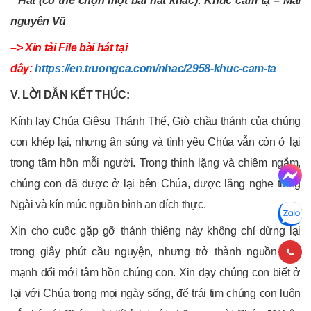
*
Hát (có thể chọn một bài hát khác): Khúc cảm tạ – Mai
nguyên Vũ
–> Xin tải File bài hát tại
đây:
https://en.truongca.com/nhac/2958-khuc-cam-ta
V. LỜI DẪN KẾT THÚC:
Kính lạy Chúa Giêsu Thánh Thể, Giờ chầu thánh của chúng
con khép lại, nhưng ân sủng và tình yêu Chúa vẫn còn ở lại
trong tâm hồn mỗi người. Trong thinh lặng và chiêm ngắm,
chúng con đã được ở lại bên Chúa, được lắng nghe tiếng
Ngài và kín múc nguồn bình an đích thực.
Xin cho cuộc gặp gỡ thánh thiêng này không chỉ dừng lại
trong giây phút cầu nguyện, nhưng trở thành nguồn sức
mạnh đổi mới tâm hồn chúng con. Xin dạy chúng con biết ở
lại với Chúa trong mọi ngày sống, để trái tim chúng con luôn