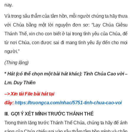
nay.
Và trong sâu thẳm của tâm hồn, mỗi người chúng ta hãy thưa
với Chúa bằng một lời nguyện đơn sơ: “Lạy Chúa Giêsu
Thánh Thể, xin cho con biết ở lại trong tình yêu của Chúa, để
từ nơi Chúa, con được sai đi mang tình yêu ấy đến cho mọi
người.”
(Thing lặng)
*
Hát (có thể chọn một bài hát khác): Tình Chúa Cao vời –
Lm. Duy Thiên
–> Xin tải File bài hát tại
đây:
https://truongca.com/nhac/5751-tinh-chua-cao-voi
III.
GỢI Ý XÉT MÌNH TRƯỚC THÁNH THỂ
Trong thinh lặng trước Thánh Thể Chúa, chúng ta hãy để ánh
sáng của Chúa chiếu soi vào sâu thẳm tâm hồn mình và chân