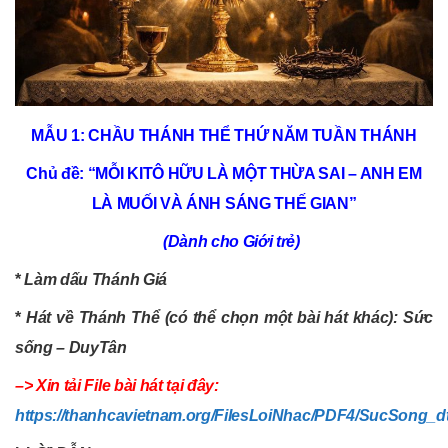
MẪU 1: CHẦU THÁNH THỂ THỨ NĂM TUẦN THÁNH
Chủ đề:
“MỖI KITÔ HỮU LÀ MỘT THỪA SAI – ANH EM
LÀ MUỐI VÀ ÁNH SÁNG THẾ GIAN”
(Dành cho Giới trẻ)
*
Làm dấu Thánh Giá
*
Hát về Thánh Thể (có thể chọn một bài hát khác): Sức
sống – DuyTân
–> Xin tải File bài hát tại đây:
https://thanhcavietnam.org/FilesLoiNhac/PDF4/SucSong_dt