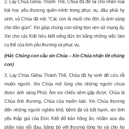
2. Lạy Chúa Giêsu Thánh Thể, Chúa đã để lại cho nhân loại
bài học yêu thương quên mình trong phục vụ, dầu phải hy
sinh, và Chúa đã nói: “Các con là muối cho đời, là ánh sáng
cho trần gian”. Xin giúp chúng con sống trọn vẹn sứ mạng ấy.
Xin cho các Kitô hữu biết sống đức tin bằng những việc làm
cụ thể của tình yêu thương và phục vụ.
(Hát: Chúng con cầu xin Chúa – Xin Chúa nhận lời chúng
con)
3. Lạy Chúa Giêsu Thánh Thể, Chúa đã hy sinh để cứu rỗi
muôn người. Xin Chúa mở lòng cho những người chưa
được ánh sáng Phúc Âm soi chiếu sớm gặp được Chúa là
Chúa tình thương, Chúa của muôn loài. Xin Chúa thương
đến những người nghèo khổ, bệnh tật và bất hạnh, xin tình
yêu thập giá của Đức Kitô đổ tràn hồng ân, nhằm xoa dịu
phần nào nỗi đau, băng bó vết thương lòng họ và cho họ