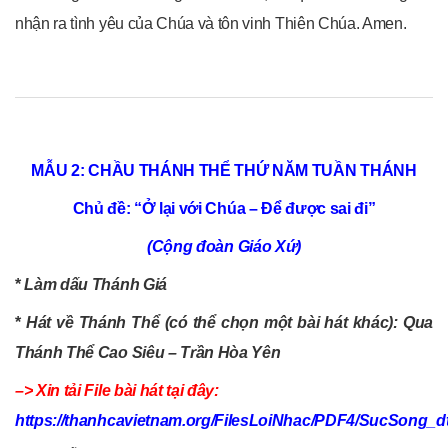
nhận ra tình yêu của Chúa và tôn vinh Thiên Chúa. Amen.
MẪU 2: CHẦU THÁNH THỂ THỨ NĂM TUẦN THÁNH
Chủ đề: “Ở lại với Chúa – Để được sai đi”
(Cộng đoàn Giáo Xứ)
*
Làm dấu Thánh Giá
*
Hát về Thánh Thể (có thể chọn một bài hát khác): Qua
Thánh Thể Cao Siêu – Trần Hòa Yên
–> Xin tải File bài hát tại đây:
https://thanhcavietnam.org/FilesLoiNhac/PDF4/SucSong_dt