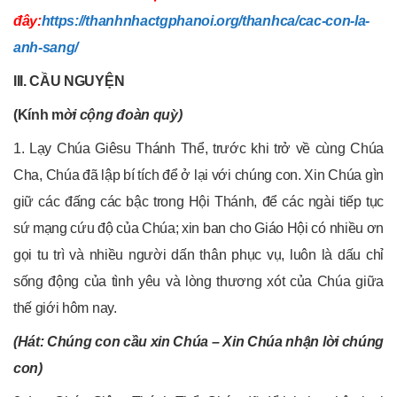
đây:
https://thanhnhactgphanoi.org/thanhca/cac-con-la-
anh-sang/
III. CẦU NGUYỆN
(Kính m
ời cộng đoàn quỳ)
1. Lạy Chúa Giêsu Thánh Thể, trước khi trở về cùng Chúa
Cha, Chúa đã lập bí tích để ở lại với chúng con. Xin Chúa gìn
giữ các đấng các bậc trong Hội Thánh, để các ngài tiếp tục
sứ mạng cứu độ của Chúa; xin ban cho Giáo Hội có nhiều ơn
gọi tu trì và nhiều người dấn thân phục vụ, luôn là dấu chỉ
sống động của tình yêu và lòng thương xót của Chúa giữa
thế giới hôm nay.
(Hát: Chúng con cầu xin Chúa – Xin Chúa nhận lời chúng
con)