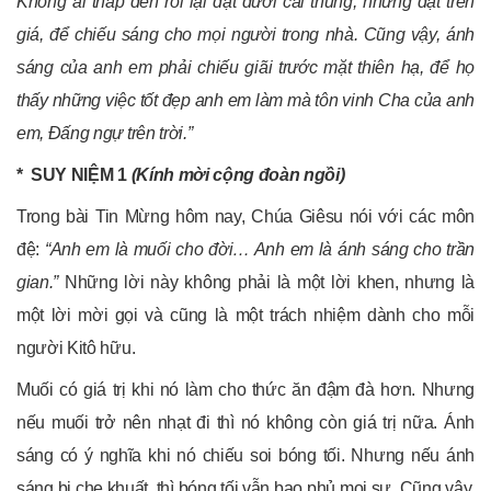
Không ai thắp đèn rồi lại đặt dưới cái thùng, nhưng đặt trên
giá, để chiếu sáng cho mọi người trong nhà. Cũng vậy, ánh
sáng của anh em phải chiếu giãi trước mặt thiên hạ, để họ
thấy những việc tốt đẹp anh em làm mà tôn vinh Cha của anh
em, Đấng ngự trên trời.”
* SUY NIỆM 1
(Kính mời cộng đoàn ngồi)
Trong bài Tin Mừng hôm nay, Chúa Giêsu nói với các môn
đệ:
“Anh em là muối cho đời… Anh em là ánh sáng cho trần
gian.”
Những lời này không phải là một lời khen, nhưng là
một lời mời gọi và cũng là một trách nhiệm dành cho mỗi
người Kitô hữu.
Muối có giá trị khi nó làm cho thức ăn đậm đà hơn. Nhưng
nếu muối trở nên nhạt đi thì nó không còn giá trị nữa. Ánh
sáng có ý nghĩa khi nó chiếu soi bóng tối. Nhưng nếu ánh
sáng bị che khuất, thì bóng tối vẫn bao phủ mọi sự. Cũng vậy,