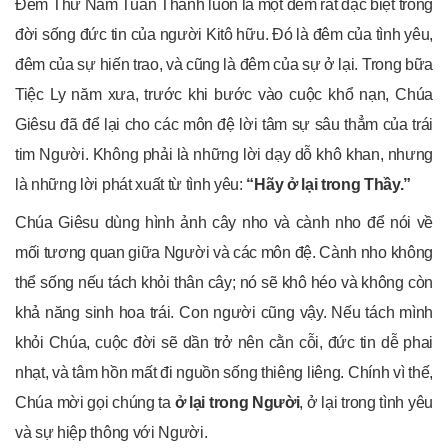
Đêm Thứ Năm Tuần Thánh luôn là một đêm rất đặc biệt trong
đời sống đức tin của người Kitô hữu. Đó là đêm của tình yêu,
đêm của sự hiến trao, và cũng là đêm của sự ở lại. Trong bữa
Tiệc Ly năm xưa, trước khi bước vào cuộc khổ nạn, Chúa
Giêsu đã để lại cho các môn đệ lời tâm sự sâu thẳm của trái
tim Người. Không phải là những lời dạy dỗ khô khan, nhưng
là những lời phát xuất từ tình yêu:
“Hãy ở lại trong Thầy.”
Chúa Giêsu dùng hình ảnh cây nho và cành nho để nói về
mối tương quan giữa Người và các môn đệ. Cành nho không
thể sống nếu tách khỏi thân cây; nó sẽ khô héo và không còn
khả năng sinh hoa trái. Con người cũng vậy. Nếu tách mình
khỏi Chúa, cuộc đời sẽ dần trở nên cằn cỗi, đức tin dễ phai
nhạt, và tâm hồn mất đi nguồn sống thiêng liêng. Chính vì thế,
Chúa mời gọi chúng ta
ở lại trong Người
, ở lại trong tình yêu
và sự hiệp thông với Người.