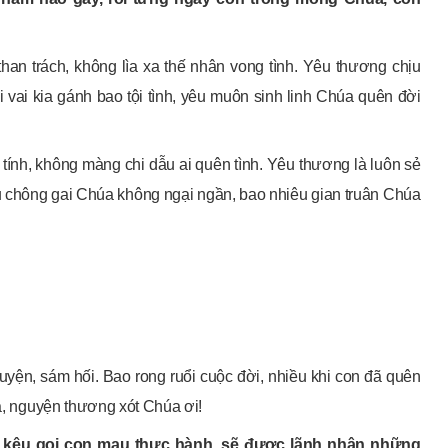
han trách, không lìa xa thế nhân vong tình. Yêu thương chịu
 vai kia gánh bao tội tình, yêu muôn sinh linh Chúa quên đời
 tính, không màng chi dẫu ai quên tình. Yêu thương là luôn sẻ
u chông gai Chúa không ngại ngần, bao nhiêu gian truân Chúa
yện, sám hối. Bao rong ruổi cuộc đời, nhiều khi con đã quên
úa, nguyện thương xót Chúa ơi!
 kêu gọi con mau thực hành, sẽ được lãnh nhận những