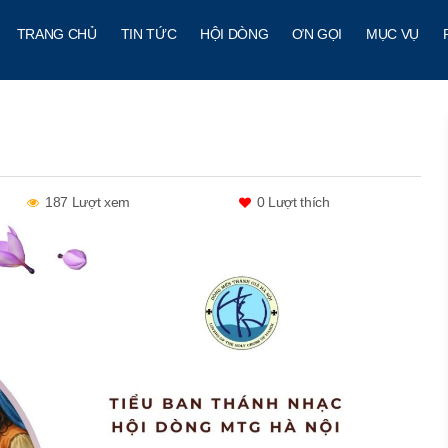
TRANG CHỦ
TIN TỨC
HỘI DÒNG
ƠN GỌI
MỤC VỤ
187 Lượt xem
0
Lượt thích