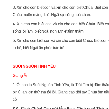
3. Xin cho con biết con và xin cho con biết Chúa. Biết co
Chúa muộn màng, biết Ngài sự sống hoà chan.
4. Xin cho con biết con và xin cho con biết Chúa. Biết c
sống lỗi lầm, biết Ngài nghĩa thiết tình thâm.
5. Xin cho con biết con và xin cho con biết Chúa. Biết con
tư bề, biết Ngài ân phúc tràn trề.
SUỐI NGUỒN TÌNH YÊU
Giang Ân
1. Ôi bao la Suối Nguồn Tình Yêu, từ Trái Tim bị đâm thấu
ơn ủi an, ơn thứ tha tội lỗi. Giang cao đôi tay Chúa ôm trần
côi!
ĐK: (Tình Chúa) Cao vời lắm thay. (Tình con) Thán