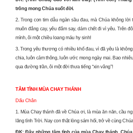
trông mong Chúa suốt đời.
2. Trong con tim dẫu ngàn sầu đau, mà Chúa không lời t
muôn đắng cay, yêu đắm say, dám chết đi vì yêu. Trên đôi
mình, ôi một chiều loang máu hy sinh!
3. Trong yêu thương có nhiều khổ đau, vì đã yêu là không
chia, luôn cảm thông, luôn ước mong ngày mai. Bao nhiê
qua đường trần, ôi một đời thưa tiếng “xin vâng”!
TÂM TÌNH MÙA CHAY THÁNH
Dấu Chân
1. Mùa Chay thánh đã về Chúa ơi, là mùa ăn năn, cầu ngu
lãng tình Trời. Nay con thật lòng sám hối, trở về cùng Ch
ĐK: Đây những tâm tình của mùa Chay thánh, Chúa