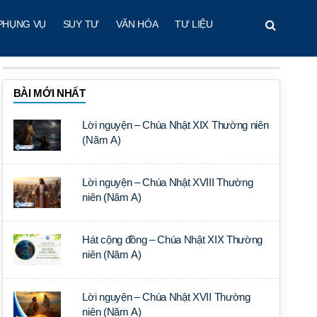
PHỤNG VỤ
SUY TƯ
VĂN HÓA
TƯ LIỆU
BÀI MỚI NHẤT
Lời nguyện – Chúa Nhật XIX Thường niên
(Năm A)
Lời nguyện – Chúa Nhật XVIII Thường
niên (Năm A)
Hát cộng đồng – Chúa Nhật XIX Thường
niên (Năm A)
Lời nguyện – Chúa Nhật XVII Thường
niên (Năm A)