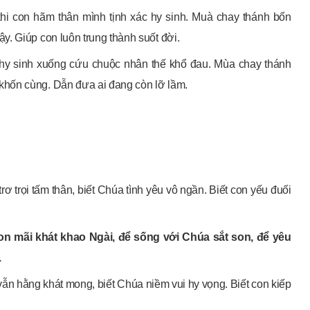
khi con hãm thân mình tịnh xác hy sinh. Muà chay thánh bốn
. Giúp con luôn trung thành suốt đời.
hy sinh xuống cứu chuộc nhân thế khổ đau. Mùa chay thánh
hốn cùng. Dẫn đưa ai đang còn lỡ lầm.
trơ trọi tấm thân, biết Chúa tình yêu vô ngần. Biết con yếu đuối
con mãi khát khao Ngài, để sống với Chúa sắt son, để yêu
.
 vẫn hằng khát mong, biết Chúa niềm vui hy vọng. Biết con kiếp