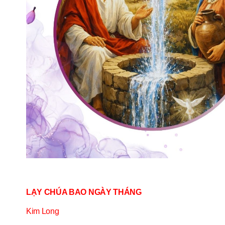
LẠY CHÚA BAO NGÀY THÁNG
Kim Long