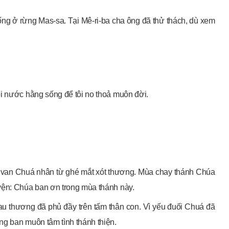
ng ở rừng Mas-sa. Tại Mê-ri-ba cha ông đã thử thách, dù xem
ôi nước hằng sống để tôi no thoả muôn đời.
u van Chuá nhân từ ghé mắt xót thương. Mùa chay thánh Chúa
yện: Chúa ban ơn trong mùa thánh này.
au thương đã phủ đầy trên tấm thân con. Vì yếu đuối Chuá đã
ng ban muôn tâm tình thánh thiện.