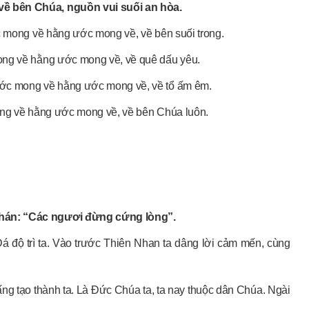
ề bên Chúa, nguồn vui suối an hòa.
c mong về hằng ước mong về, về bên suối trong.
ong về hằng ước mong về, về quê dấu yêu.
Ước mong về hằng ước mong về, về tổ ấm êm.
ong về hằng ước mong về, về bên Chúa luôn.
phán: “Các ngươi đừng cứng lòng”.
á độ trì ta. Vào trước Thiên Nhan ta dâng lời cảm mến, cùng
Đấng tạo thành ta. Là Đức Chúa ta, ta nay thuộc dân Chúa. Ngài