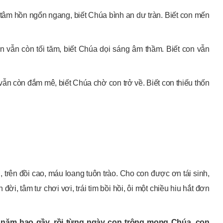
n tâm hồn ngổn ngang, biết Chúa bình an dư tràn. Biết con mến
on vẫn còn tối tăm, biết Chúa dọi sáng âm thầm. Biết con vẫn
 vẫn còn đắm mê, biết Chúa chờ con trở về. Biết con thiếu thốn
, trên đồi cao, máu loang tuôn trào. Cho con được ơn tái sinh,
 đời, tâm tư chơi vơi, trái tim bồi hồi, ôi một chiều hiu hắt đơn
g năm hao gầy, rồi từng ngày con trông mong Chúa, con