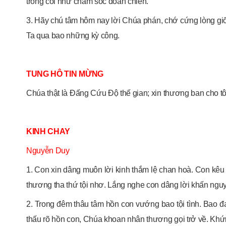
trông coi như chăm sóc đoàn chiên.
3. Hãy chú tâm hôm nay lời Chúa phán, chớ cứng lòng giố
Ta qua bao những kỳ công.
TUNG HÔ TIN MỪNG
Chúa thật là Đấng Cứu Độ thế gian; xin thương ban cho t
KINH CHAY
Nguyễn Duy
1. Con xin dâng muôn lời kinh thắm lệ chan hoà. Con kê
thương tha thứ tội nhơ. Lắng nghe con dâng lời khấn ngu
2. Trong đêm thâu tâm hồn con vướng bao tội tình. Bao đ
thấu rõ hồn con, Chúa khoan nhân thương gọi trở về. Khứ