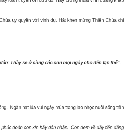
ãy loan truyền ơn cứu độ. Hãy tường thuật vinh quang khắp
 Chúa uy quyền với vinh dự. Hát khen mừng Thiên Chúa chí
ân: Thầy sẽ ở cùng các con mọi ngày cho đến tận thế”.
ông. Ngàn hạt lúa vui ngày mùa trong lao nhọc nuôi sống trần
c phúc đoàn con xin hãy đón nhận. Con đem về đây tiến dâng