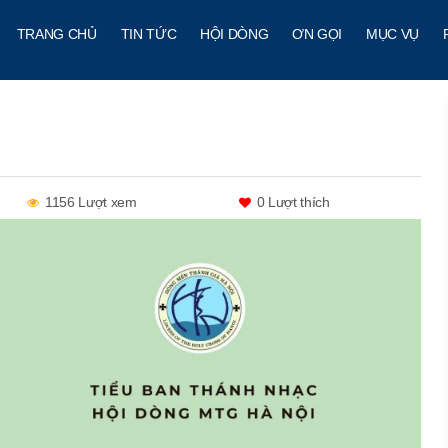
TRANG CHỦ
TIN TỨC
HỘI DÒNG
ƠN GỌI
MỤC VỤ
1156 Lượt xem
0
Lượt thích