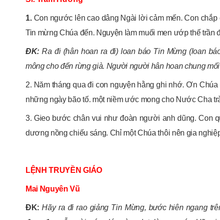
1.
Con ngước lên cao dâng Ngài lời cảm mến. Con chắp đ
Tin mừng Chúa đến. Nguyện làm muối men ướp thế trần đ
ĐK:
Ra đi (hân hoan ra đi) loan báo Tin Mừng (loan báo
mông cho đến rừng già. Người người hân hoan chung mối t
2. Năm tháng qua đi con nguyện hằng ghi nhớ. Ơn Chúa 
những ngày bão tố. một niềm ước mong cho Nước Cha trà
3. Gieo bước chân vui như đoàn người anh dũng. Con qu
dương nồng chiếu sáng. Chỉ một Chúa thôi nên gia nghiệp
LỆNH TRUYỀN GIÁO
Mai Nguyên Vũ
ĐK:
Hãy ra đi rao giảng Tin Mừng, bước hiên ngang trên