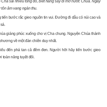
 Cha sai nhiều tông đồ, biết hăng say đi mở nước Chúa. Ngày
y tôn âm vang ngàn thu.
iến bước rắc gieo nguồn tin vui. Đường đi dẫu có núi cao và
 sá.
húa giáng phúc xuống cho vị Cha chung. Nguyện Chúa thánh
 phương về một đàn chiên duy nhất.
hiếu đến phá tan cả đêm đen. Người hỡi hãy tiến bước gieo
 toàn năng tuyệt đối.