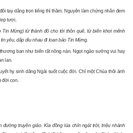
ôi tay dâng trọn tiếng thì thầm. Nguyện làm chứng nhân đem
ẹp tươi.
 Tin Mừng) từ thành đô cho tới thôn quê, từ biển khơi mênh
in yêu, dập dìu nhau đi loan báo Tin Mừng.
thương ban như biển rất nồng nàn. Ngọt ngào sướng vui hay
n lan.
yết hy sinh dâng Ngài suốt cuộc đời. Chỉ một Chúa thôi ánh
 đời con.
 đường truyền giáo. Kìa đồng lúa chín ngát trời, triệu nhành