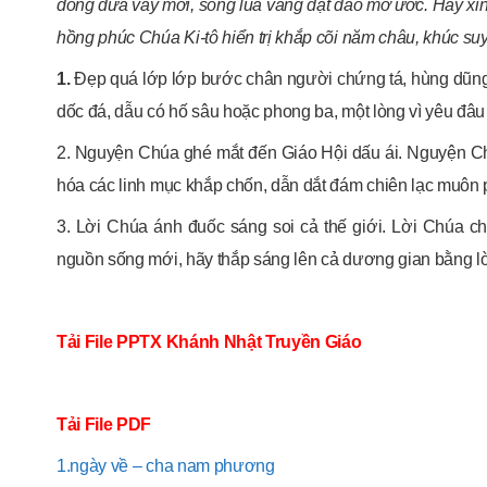
đong đưa vẫy mời, sóng lúa vàng dạt dào mơ ước. Hãy xin
hồng phúc Chúa Ki-tô hiển trị khắp cõi năm châu, khúc su
1.
Đẹp quá lớp lớp bước chân người chứng tá, hùng dũng t
dốc đá, dẫu có hố sâu hoặc phong ba, một lòng vì yêu đâu
2. Nguyện Chúa ghé mắt đến Giáo Hội dấu ái. Nguyện C
hóa các linh mục khắp chốn, dẫn dắt đám chiên lạc muôn
3. Lời Chúa ánh đuốc sáng soi cả thế giới. Lời Chúa c
nguồn sống mới, hãy thắp sáng lên cả dương gian bằng lời
Tải File PPTX Khánh Nhật Truyền Giáo
Tải File PDF
1.ngày về – cha nam phương