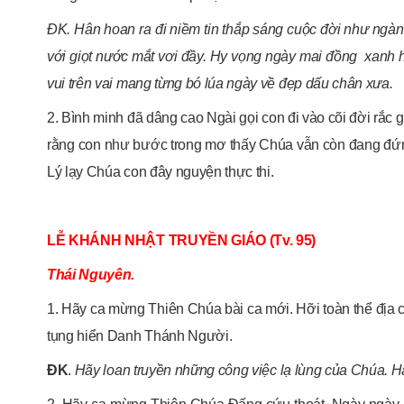
ĐK. Hân hoan ra đi niềm tin thắp sáng cuộc đời như ngàn 
với giọt nước mắt vơi đầy. Hy vọng ngày mai đồng xanh h
vui trên vai mang từng bó lúa ngày về đẹp dấu chân xưa.
2. Bình minh đã dâng cao Ngài gọi con đi vào cõi đời rắ
rằng con như bước trong mơ thấy Chúa vẫn còn đang đứn
Lý lạy Chúa con đây nguyện thực thi.
LỄ KHÁNH NHẬT TRUYỀN GIÁO (Tv. 95)
Thái Nguyên.
1. Hãy ca mừng Thiên Chúa bài ca mới. Hỡi toàn thể địa
tụng hiển Danh Thánh Người.
ĐK
.
Hãy loan truyền những công việc lạ lùng của Chúa. 