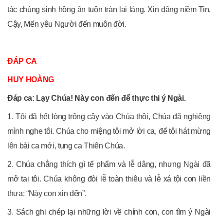
tác chúng sinh hồng ân tuôn tràn lai láng. Xin dâng niềm Tin,
Cậy, Mến yêu Người đến muôn đời.
ĐÁP CA
HUY HOÀNG
Đ
áp
ca
: Lạy Chúa! Này con đến để thực thi ý Ngài.
1. Tôi đã hết lòng trông cậy vào Chúa thôi, Chúa đã nghiêng
mình nghe tôi. Chúa cho miệng tôi mở lời ca, để tôi hát mừng
lên bài ca mới, tụng ca Thiên Chúa.
2. Chúa chẳng thích gì tế phẩm và lễ dâng, nhưng Ngài đã
mở tai tôi. Chúa không đòi lễ toàn thiêu và lễ xá tội con liền
thưa: “Này con xin đến”.
3. Sách ghi chép lại những lời về chính con, con tìm ý Ngài