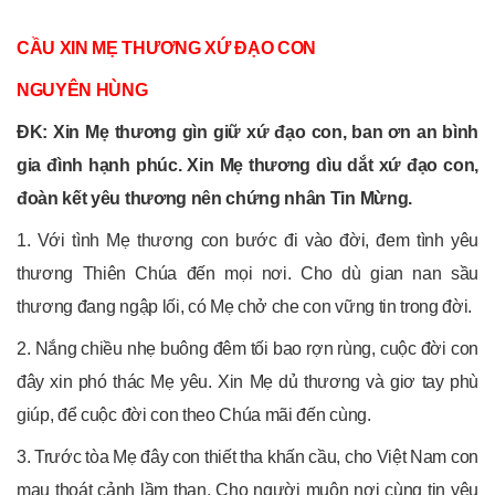
CẦU XIN MẸ THƯƠNG XỨ ĐẠO CON
NGUYÊN HÙNG
ĐK: Xin Mẹ thương gìn giữ xứ đạo con, ban ơn an bình
gia đình hạnh phúc. Xin Mẹ thương dìu dắt xứ đạo con,
đoàn kết yêu thương nên chứng nhân Tin Mừng.
1. Với tình Mẹ thương con bước đi vào đời, đem tình yêu
thương Thiên Chúa đến mọi nơi. Cho dù gian nan sầu
thương đang ngập lối, có Mẹ chở che con vững tin trong đời.
2. Nắng chiều nhẹ buông đêm tối bao rợn rùng, cuộc đời con
đây xin phó thác Mẹ yêu. Xin Mẹ dủ thương và giơ tay phù
giúp, để cuộc đời con theo Chúa mãi đến cùng.
3. Trước tòa Mẹ đây con thiết tha khấn cầu, cho Việt Nam con
mau thoát cảnh lầm than. Cho người muôn nơi cùng tin yêu