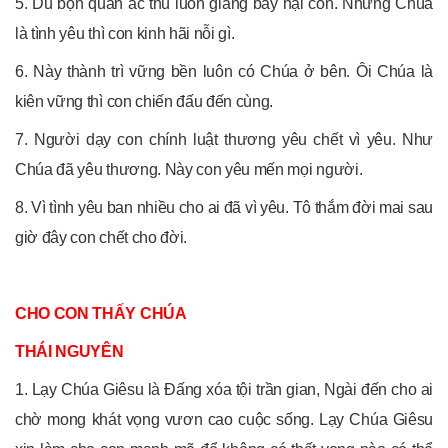
5. Dù bọn quân ác thù luôn giăng bẫy hại con. Nhưng Chúa
là tình yêu thì con kinh hãi nỗi gì.
6. Này thành trì vững bền luôn có Chúa ở bên. Ôi Chúa là
kiên vững thì con chiến đấu đến cùng.
7. Người dạy con chính luật thương yêu chết vì yêu. Như
Chúa đã yêu thương. Này con yêu mến mọi người.
8. Vì tình yêu ban nhiều cho ai đã vì yêu. Tô thắm đời mai sau
giờ đây con chết cho đời.
CHO CON THẤY CHÚA
THÁI NGUYÊN
1. Lạy Chúa Giêsu là Đấng xóa tội trần gian, Ngài đến cho ai
chờ mong khát vọng vươn cao cuộc sống. Lạy Chúa Giêsu