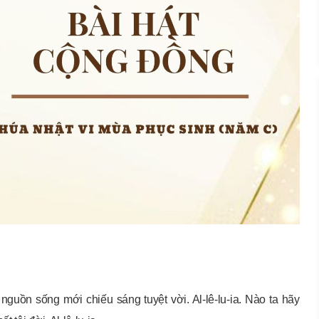
nguồn sống mới chiếu sáng tuyệt vời. Al-lê-lu-ia. Nào ta hãy