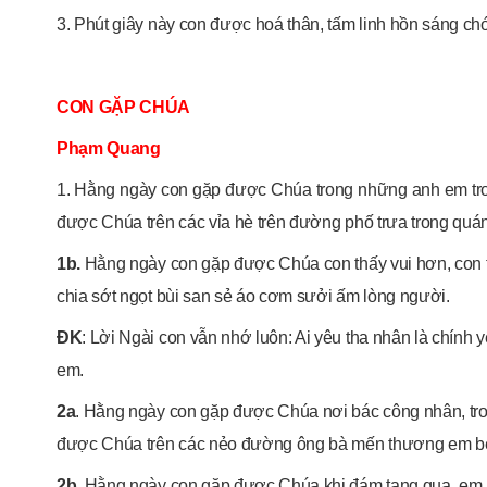
3. Phút giây này con được hoá thân, tấm linh hồn sáng chó
CON GẶP CHÚA
Phạm Quang
1. Hằng ngày con gặp được Chúa trong những anh em tr
được Chúa trên các vỉa hè trên đường phố trưa trong quá
1b.
Hằng ngày con gặp được Chúa con thấy vui hơn, con t
chia sớt ngọt bùi san sẻ áo cơm sưởi ấm lòng người.
ĐK
: Lời Ngài con vẫn nhớ luôn: Ai yêu tha nhân là chính
em.
2a
. Hằng ngày con gặp được Chúa nơi bác công nhân, tr
được Chúa trên các nẻo đường ông bà mến thương em bé
2b.
Hằng ngày con gặp được Chúa khi đám tang qua, em b