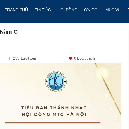
TRANG CHỦ
TIN TỨC
HỘI DÒNG
ƠN GỌI
MỤC VỤ
– Năm C
299 Lượt xem
0
Lượt thích