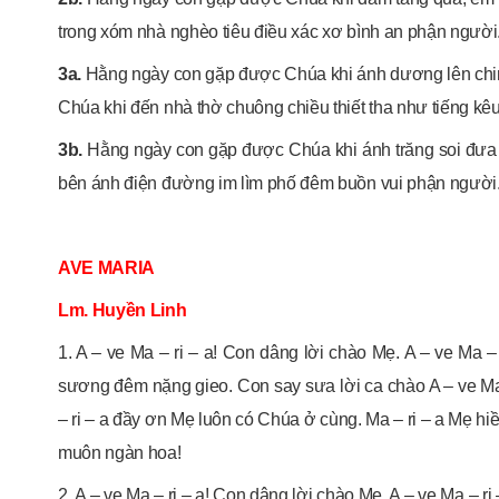
trong xóm nhà nghèo tiêu điều xác xơ bình an phận người
3a.
Hằng ngày con gặp được Chúa khi ánh dương lên chi
Chúa khi đến nhà thờ chuông chiều thiết tha như tiếng kê
3b.
Hằng ngày con gặp được Chúa khi ánh trăng soi đưa
bên ánh điện đường im lìm phố đêm buồn vui phận người
AVE MARIA
Lm. Huyền Linh
1. A – ve Ma – ri – a! Con dâng lời chào Mẹ. A – ve Ma –
sương đêm nặng gieo. Con say sưa lời ca chào A – ve Ma 
– ri – a đầy ơn Mẹ luôn có Chúa ở cùng. Ma – ri – a Mẹ h
muôn ngàn hoa!
2. A – ve Ma – ri – a! Con dâng lời chào Mẹ. A – ve Ma – r