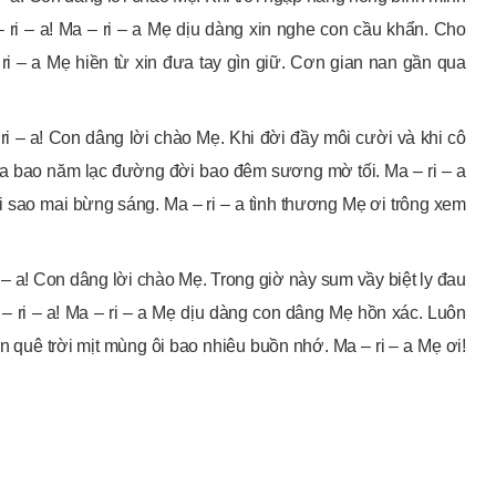
 ri – a! Ma – ri – a Mẹ dịu dàng xin nghe con cầu khẩn. Cho
i – a Mẹ hiền từ xin đưa tay gìn giữ. Cơn gian nan gần qua
 ri – a! Con dâng lời chào Mẹ. Khi đời đầy môi cười và khi cô
 Qua bao năm lạc đường đời bao đêm sương mờ tối. Ma – ri – a
i sao mai bừng sáng. Ma – ri – a tình thương Mẹ ơi trông xem
i – a! Con dâng lời chào Mẹ. Trong giờ này sum vầy biệt ly đau
– ri – a! Ma – ri – a Mẹ dịu dàng con dâng Mẹ hồn xác. Luôn
 quê trời mịt mùng ôi bao nhiêu buồn nhớ. Ma – ri – a Mẹ ơi!