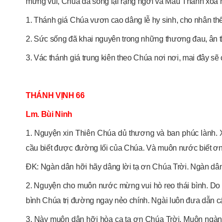
mừng vui, Chúa đã sống lại rạng ngời và Máu Thánh xóa hết 
1. Thánh giá Chúa vươn cao dâng lễ hy sinh, cho nhân thế
2. Sức sống đã khai nguyên trong những thương đau, ân t
3. Vác thánh giá trung kiên theo Chúa nơi nơi, mai đây sẽ 
THÁNH VỊNH 66
Lm. Bùi Ninh
1. Nguyện xin Thiên Chúa dủ thương và ban phúc lành. X
cầu biết được đường lối của Chúa. Và muôn nước biết ơn
ĐK: Ngàn dân hỡi hãy dâng lời tạ ơn Chúa Trời. Ngàn dân
2. Nguyện cho muôn nước mừng vui hò reo thái bình. Do 
bình Chúa trị đường ngay nẻo chính. Ngài luôn đưa dẫn c
3. Này muôn dân hỡi hòa ca tạ ơn Chúa Trời. Muôn ngàn