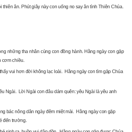
i thiên ân. Phút giây này con uống no say ân tình Thiên Chúa.
ong những tha nhân cùng con đồng hành. Hằng ngày con gặp
n cơm chiều.
hấy vui hơn đời không lạc loài. Hằng ngày con tìm gặp Chúa
 yêu Ngài. Lời Ngài con đâu dám quên: yêu Ngài là yêu anh
ong bác nông dân ngày đêm miệt mài. Hằng ngày con gặp
 đến trường.
é sinh ra, buồn vui dập dồn. Hằng ngày con gặp được Chúa