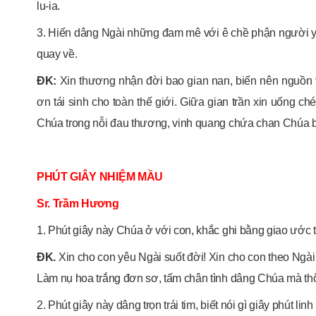
lu-ia.
3. Hiến dâng Ngài những đam mê với ê chề phận người yế
quay về.
ĐK:
Xin thương nhận đời bao gian nan, biến nên nguồn 
ơn tái sinh cho toàn thế giới. Giữa gian trần xin uống 
Chúa trong nỗi đau thương, vinh quang chứa chan Chúa
PHÚT GIÂY NHIỆM MẦU
Sr. Trầm Hương
1. Phút giây này Chúa ở với con, khắc ghi bằng giao ước 
ĐK.
Xin cho con yêu Ngài suốt đời! Xin cho con theo Ngài 
Làm nụ hoa trắng đơn sơ, tấm chân tình dâng Chúa mà thô
2. Phút giây này dâng trọn trái tim, biết nói gì giây phút l