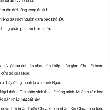
tội đời, Al-lê-lu-ia.
 muôn đời sống trong ân tình.
hiêng đã khơi nguồn giữa bao khổ sầu.
chung phần phúc vinh trên trời.
in Ngài tỏa ánh tôn nhan trên khắp nhân gian. Cho hết hoàn
 cứu độ của Ngài.
 ơi hãy đồng thanh tạ ơn danh Ngài.
Ngài thống lĩnh nhân sinh theo lẽ công minh. Muôn nước hòa
ác dân khắp mặt đất này.
 nước hỡi tri ân Thiên Chúa khoan nhân. Xin Chúa rộng lòng