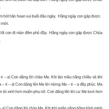
.
m hót hân hoan vui buổi đầu ngày. Hằng ngày con gặp được
u mời.
 lối con đi màn đêm phủ đầy. Hằng ngày con gặp được Chúa
.
 ri – a! Con dâng lời chào Mẹ. Khi tàn mầu nắng chiều và khi
– ri – a! Con dâng lên Mẹ lời mừng Ma – ri – a đầy phúc. Ma
iền từ xinh hơn muôn phụ nữ. Con dâng lên lời ca: Mẹ tươi hơn
i – a! Con dâng lời chào Mẹ. Khi trời ngập nắng hồng bình minh