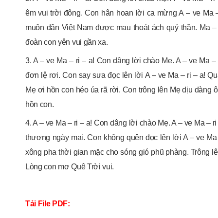
êm vui trời đông. Con hân hoan lời ca mừng A – ve Ma –
muôn dân Việt Nam được mau thoát ách quỷ thần. Ma – r
đoàn con yên vui gần xa.
3. A – ve Ma – ri – a! Con dâng lời chào Mẹ. A – ve Ma –
đơn lệ rơi. Con say sưa đọc lên lời A – ve Ma – ri – a!
Mẹ ơi hồn con héo úa rã rời. Con trông lên Mẹ dịu dàng ô
hồn con.
4. A – ve Ma – ri – a! Con dâng lời chào Mẹ. A – ve Ma – r
thương ngày mai. Con không quên đọc lên lời A – ve Ma 
xông pha thời gian mặc cho sóng gió phũ phàng. Trông lên
Lòng con mơ Quê Trời vui.
Tải File PDF: