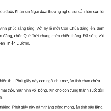
u đuối. Khấn xin Ngài đoái thương nghe, soi dẫn hồn con lối
vinh phúc sáng láng. Với hy lễ mới Con Chúa dâng lên, đem
chén đắng, chốn Quê Trời chung chén chiến thắng. Đã sống với
 ban Thiên Đường.
thiên thu. Phút giây này con ngỡ như mơ, ân tình chan chứa.
mãi thôi, như hình với bóng. Xin cho con trung thành suốt đời!
i.
inh thiêng. Phút giây này năm tháng trông mong, ân tình sâu lắng.