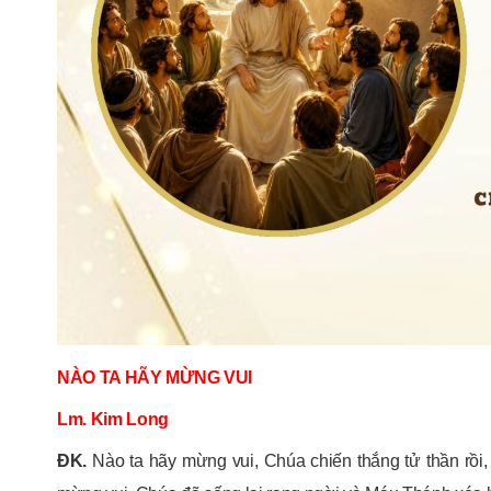
NÀO TA HÃY MỪNG VUI
Lm. Kim Long
ĐK.
Nào ta hãy mừng vui, Chúa chiến thắng tử thần rồi, 