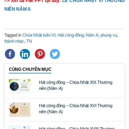
–> Xin tải File PPT tại đây:
LỄ CHÚA NHẬT VI THƯỜNG
NIÊN NĂM A
Tagged in
Chúa Nhật tuần VI
,
Hát cộng đồng
,
Năm A
,
phụng vụ
,
thánh nhạc
,
TN
CÙNG CHUYÊN MỤC
Hát cộng đồng – Chúa Nhật XIX Thường
niên (Năm A)
Hát cộng đồng – Chúa Nhật XVI Thường
niên (Năm A)
Hát cộng đồng – Chúa Nhật XVIII Thường