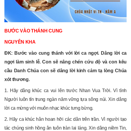
BƯỚC VÀO THÁNH CUNG
NGUYÊN KHA
ĐK: Bước vào cung thánh với lời ca ngợi. Dâng lời ca
ngợi làm sinh lễ. Con sẽ nâng chén cứu độ và con kêu
cầu Danh Chúa con sẽ dâng lời kinh cảm tạ lòng Chúa
xót thương.
1. Hãy dâng khúc ca vui lên trước Nhan Vua Trời. Vì tình
Người luôn tín trung ngàn năm vững tựa sông núi. Xin dâng
lời ca mừng với muôn nhạc khúc tưng bừng.
2. Hãy ca khúc hân hoan hỡi các dân trên trần. Vì người tạo
tác chúng sinh hồng ân tuôn tràn lai láng. Xin dâng niềm Tin,