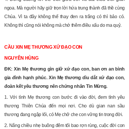
ngoa. Mà người hãy giữ trọn lời hứa trung thành đã thề cùng
Chúa. Vì ta đây không thể thay đen ra trắng có thì bảo có.
Không thì cũng nói không mà chớ thêm điều xấu do ma quỷ.
CẦU XIN MẸ THƯƠNG XỨ ĐẠO CON
NGUYÊN HÙNG
ĐK: Xin Mẹ thương gìn giữ xứ đạo con, ban ơn an bình
gia đình hạnh phúc. Xin Mẹ thương dìu dắt xứ đạo con,
đoàn kết yêu thương nên chứng nhân Tin Mừng.
1. Với tình Mẹ thương con bước đi vào đời, đem tình yêu
thương Thiên Chúa đến mọi nơi. Cho dù gian nan sầu
thương đang ngập lối, có Mẹ chở che con vững tin trong đời.
2. Nắng chiều nhẹ buông đêm tối bao rợn rùng, cuộc đời con