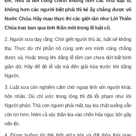
ĐK: Nếu ai đời công chính không hơn các nhà luật sĩ,
không hơn các người biệt phái thì kẻ ấy chẳng được vô
Nước Chúa. Hãy mau thực thi các giới răn như Lời Thiên
Chúa trao ban qua tinh thần mới trong lề luật cũ.
2. Người xưa dạy rằng: Chớ giết người thủ ác, luật sẽ không
tha. Thực dù chỉ phẫn nộ cùng anh em mình cũng chẳng
được xá. Hoặc trong khi dâng lễ tâm can chưa dứt bất bình
giận dữ. Hãy để đó lễ vật mà đến giải hòa trước khi dâng
Người.
3. Luật xưa còn nghiêm cấm chớ ngoại tình với người khác
hôn nhân. Dù chỉ ước trong lòng thì đã lỗi phạm như lời
Người phán. Thà con ngươi phải mất, tay kia chặt xuống vẫn
còn lợi hơn. Ném cả xác thân kia vào chốn hỏa ngục bởi gây
nên tội.
4. Đừng buông lời thề thốt giữa trời và đất thỏa thói gian