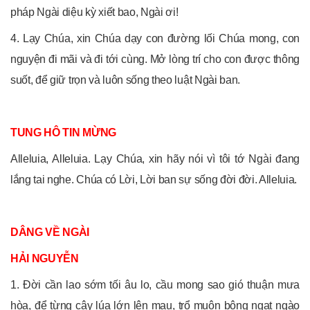
pháp Ngài diệu kỳ xiết bao, Ngài ơi!
4. Lạy Chúa, xin Chúa dạy con đường lối Chúa mong, con
nguyện đi mãi và đi tới cùng. Mở lòng trí cho con được thông
suốt, để giữ trọn và luôn sống theo luật Ngài ban.
TUNG HÔ TIN MỪNG
Alleluia, Alleluia. Lạy Chúa, xin hãy nói vì tôi tớ Ngài đang
lắng tai nghe. Chúa có Lời, Lời ban sự sống đời đời. Alleluia.
DÂNG VỀ NGÀI
HẢI NGUYỄN
1. Đời cần lao sớm tối âu lo, cầu mong sao gió thuận mưa
hòa, để từng cây lúa lớn lên mau, trổ muôn bông ngạt ngào