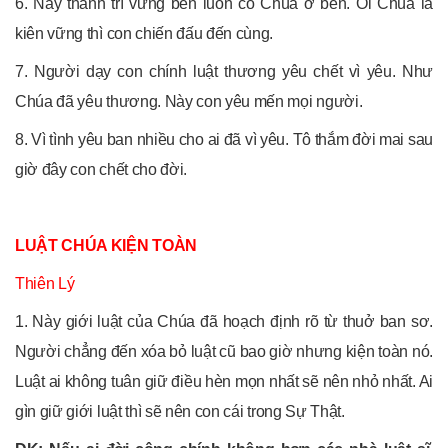
6. Này thành trì vững bền luôn có Chúa ở bên. Ôi Chúa là
kiên vững thì con chiến đấu đến cùng.
7. Người dạy con chính luật thương yêu chết vì yêu. Như
Chúa đã yêu thương. Này con yêu mến mọi người.
8. Vì tình yêu ban nhiều cho ai đã vì yêu. Tô thắm đời mai sau
giờ đây con chết cho đời.
LUẬT CHÚA KIỆN TOÀN
Thiên Lý
1. Này giới luật của Chúa đã hoạch định rõ từ thuở ban sơ.
Người chẳng đến xóa bỏ luật cũ bao giờ nhưng kiện toàn nó.
Luật ai không tuân giữ điều hèn mọn nhất sẽ nên nhỏ nhất. Ai
gìn giữ giới luật thì sẽ nên con cái trong Sự Thật.