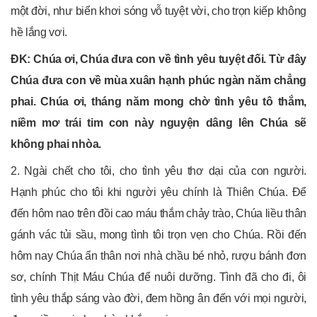
một đời, như biển khơi sóng vỗ tuyệt vời, cho trọn kiếp không
hề lắng vơi.
ÐK: Chúa ơi, Chúa đưa con về tình yêu tuyệt đối. Từ đây
Chúa đưa con về mùa xuân hạnh phúc ngàn năm chẳng
phai. Chúa ơi, tháng năm mong chờ tình yêu tô thắm,
niềm mơ trái tim con này nguyện dâng lên Chúa sẽ
không phai nhòa.
2. Ngài chết cho tôi, cho tình yêu thơ dại của con người.
Hạnh phúc cho tôi khi người yêu chính là Thiên Chúa. Ðể
đến hôm nao trên đồi cao máu thắm chảy trào, Chúa liều thân
gánh vác tủi sầu, mong tình tôi trọn vẹn cho Chúa. Rồi đến
hôm nay Chúa ẩn thân nơi nhà chầu bé nhỏ, rượu bánh đơn
sơ, chính Thịt Máu Chúa để nuôi dưỡng. Tình đã cho đi, ôi
tình yêu thắp sáng vào đời, đem hồng ân đến với mọi người,