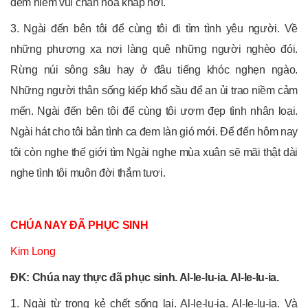
đem niềm vui chan hòa khắp nơi.
3. Ngài đến bên tôi để cùng tôi đi tìm tình yêu người. Về
những phương xa nơi làng quê những người nghèo đói.
Rừng núi sông sâu hay ở đâu tiếng khóc nghẹn ngào.
Những người thân sống kiếp khổ sầu để an ủi trao niềm cảm
mến. Ngài đến bên tôi để cùng tôi ươm đẹp tình nhân loại.
Ngài hát cho tôi bản tình ca đem làn gió mới. Để đến hôm nay
tôi còn nghe thế giới tìm Ngài nghe mùa xuân sẽ mãi thật dài
nghe tình tôi muôn đời thắm tươi.
CHÚA NAY ĐÃ PHỤC SINH
Kim Long
ĐK: Chúa nay thực đã phục sinh. Al-le-lu-ia. Al-le-lu-ia.
1. Ngài từ trong kẻ chết sống lại. Al-le-lu-ia. Al-le-lu-ia. Và