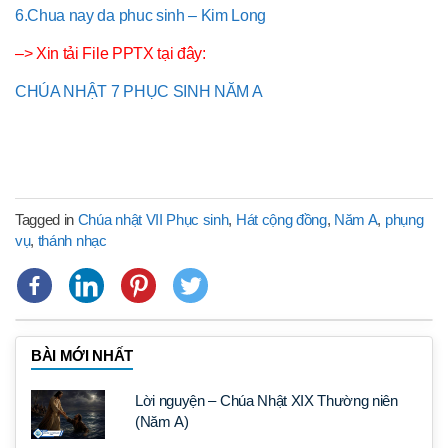
6.Chua nay da phuc sinh – Kim Long
–> Xin tải File PPTX tại đây:
CHÚA NHẬT 7 PHỤC SINH NĂM A
Tagged in
Chúa nhật VII Phục sinh
,
Hát cộng đồng
,
Năm A
,
phụng
vụ
,
thánh nhạc
BÀI MỚI NHẤT
Lời nguyện – Chúa Nhật XIX Thường niên
(Năm A)