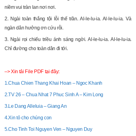
niềm vui tràn lan nơi nơi.
2. Ngài toàn thắng tội lỗi thế trần. Al-le-lu-ia. Al-le-lu-ia. Và
ngàn dân hưởng ơn cứu rỗi.
3. Ngài rọi chiếu triều ánh sáng ngời. Al-le-lu-ia. Al-le-lu-ia.
Chỉ đường cho toàn dân đi tới.
–> Xin tải File PDF tại đây:
1.Chua Chien Thang Khai Hoan – Ngoc Khanh
2.TV 26 – Chua Nhat 7 Phuc Sinh A – Kim Long
3.Le Dang Alleluia – Giang An
4.Xin tỏ cho chúng con
5.Cho Tinh Toi Nguyen Ven – Nguyen Duy