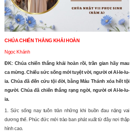
CHÚA CHIẾN THẮNG KHẢI HOÀN
Ngọc Khánh
ĐK: Chúa chiến thắng khải hoàn rồi, trần gian hãy mau
ca mừng. Chiếu sức sống mới tuyệt vời, người ơi Al-le-lu-
ia. Chúa đã đến cứu tội đời, bằng Máu Thánh xóa hết tội
người. Chúa đã chiến thắng rạng ngời, người ơi Al-le-lu-
ia.
1. Sức sống nay tuôn tràn những khi buồn đau nặng vai
dương thế. Phúc đức mới trào ban phát xuất từ đây nơi thập
hình cao.