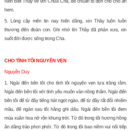
Nên biết Thầy về với Chúa Cha, để chuẩn bị dọn chỗ cho an
hem.
5. Lòng cậy mến tin nay hiến dâng, xin Thầy luôn luôn
thương đến đoàn con. Ghi nhớ lời Thầy đã phán xưa, xin
suốt đời được sống trong Cha.
CHO TÌNH TÔI NGUYÊN VẸN
Nguyễn Duy
1. Ngài đến bên tôi cho tình tôi nguyên vẹn tựa trăng rằm.
Ngài đến bên tôi với tình yêu muôn vàn nồng thắm. Ngài đến
bên tôi để từ đây tiếng hát ngọt ngào, để từ đây rất đỗi nhiệm
mầu, để ngàn sau tôi hằng ghi dấu. Ngài đến bên tôi đem
mùa xuân hoa nở rộn khung trời. Từ đó trong tôi hương hồng
ân dâng trào phơi phới. Từ đó trong tôi bao niềm vui nối tiếp