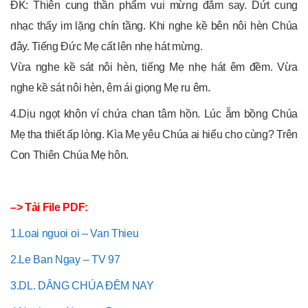
ĐK: Thiên cung thần phẩm vui mừng đắm say. Dứt cung
nhạc thấy im lặng chín tầng. Khi nghe kề bên nôi hèn Chúa
đây. Tiếng Ðức Mẹ cất lên nhẹ hát mừng.
Vừa nghe kề sát nôi hèn, tiếng Mẹ nhẹ hát êm đềm. Vừa
nghe kề sát nôi hèn, êm ái giọng Mẹ ru êm.
4.Dịu ngọt khôn ví chứa chan tâm hồn. Lúc ẵm bồng Chúa
Mẹ tha thiết ấp lòng. Kìa Mẹ yêu Chúa ai hiểu cho cùng? Trên
Con Thiên Chúa Mẹ hôn.
–> Tải File PDF:
1.Loai nguoi oi – Van Thieu
2.Le Ban Ngay – TV 97
3.DL. DÂNG CHÚA ĐÊM NAY