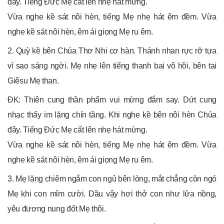
đây. Tiếng Ðức Mẹ cất lên nhẹ hát mừng.
Vừa nghe kề sát nôi hèn, tiếng Mẹ nhẹ hát êm đềm. Vừa
nghe kề sát nôi hèn, êm ái giọng Mẹ ru êm.
2. Quỳ kề bên Chúa Thơ Nhi cơ hàn. Thánh nhan rực rỡ tựa
vì sao sáng ngời. Mẹ nhẹ lên tiếng thanh bai vô hồi, bên tai
Giêsu Mẹ than.
ĐK: Thiên cung thần phẩm vui mừng đắm say. Dứt cung
nhạc thấy im lặng chín tầng. Khi nghe kề bên nôi hèn Chúa
đây. Tiếng Ðức Mẹ cất lên nhẹ hát mừng.
Vừa nghe kề sát nôi hèn, tiếng Mẹ nhẹ hát êm đềm. Vừa
nghe kề sát nôi hèn, êm ái giọng Mẹ ru êm.
3. Mẹ lặng chiêm ngắm con ngủ bên lòng, mắt chẳng còn ngó
Mẹ khi con mỉm cười. Dầu vậy hơi thở con như lửa nồng,
yêu đương nung đốt Mẹ thôi.