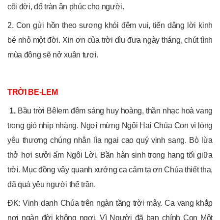
cõi đời, đổ tràn ân phúc cho người.
2. Con gửi hồn theo sương khói đêm vui, tiến dâng lời kinh
bé nhỏ một đời. Xin ơn của trời dìu đưa ngày tháng, chút tình
mùa đông sẽ nở xuân tươi.
TRỜI BE-LEM
1.
Bầu trời Bêlem đêm sáng huy hoàng, thần nhạc hoà vang
trong gió nhịp nhàng. Ngợi mừng Ngôi Hai Chúa Con vì lòng
yêu thương chúng nhân lìa ngai cao quý vinh sang. Bò lừa
thở hơi sưởi ấm Ngôi Lời. Bần hàn sinh trong hang tối giữa
trời. Mục đồng vây quanh xướng ca cảm tạ ơn Chúa thiết tha,
đã quá yêu người thế trần.
ĐK: Vinh danh Chúa trên ngàn tầng trời mây. Ca vang khắp
nơi ngàn đời không ngơi. Vì Người đã ban chính Con Một