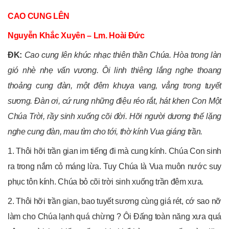
CAO CUNG LÊN
Nguyễn Khắc Xuyên – Lm. Hoài Đức
ÐK:
Cao cung lên khúc nhạc thiên thần Chúa. Hòa trong làn
gió nhè nhẹ vấn vương. Ôi linh thiêng lắng nghe thoang
thoảng cung đàn, một đêm khuya vang, vẳng trong tuyết
sương. Ðàn ơi, cứ rung những điệu réo rắt, hát khen Con Một
Chúa Trời, rầy sinh xuống cõi đời. Hỡi người dương thế lặng
nghe cung đàn, mau tìm cho tới, thờ kính Vua giáng trần.
1. Thôi hỡi trần gian im tiếng đi mà cung kính. Chúa Con sinh
ra trong nắm cỏ máng lừa. Tuy Chúa là Vua muôn nước suy
phục tôn kính. Chúa bỏ cõi trời sinh xuống trần đêm xưa.
2. Thôi hỡi trần gian, bao tuyết sương cùng giá rét, cớ sao nỡ
làm cho Chúa lạnh quá chừng ? Ôi Ðấng toàn năng xưa quá