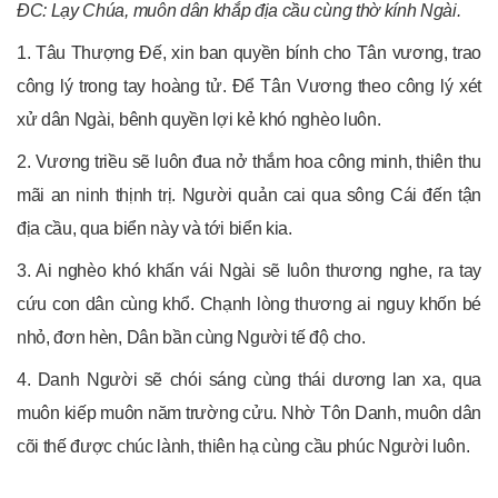
ĐC: Lạy Chúa, muôn dân khắp địa cầu cùng thờ kính Ngài.
1. Tâu Thượng Đế, xin ban quyền bính cho Tân vương, trao
công lý trong tay hoàng tử. Để Tân Vương theo công lý xét
xử dân Ngài, bênh quyền lợi kẻ khó nghèo luôn.
2. Vương triều sẽ luôn đua nở thắm hoa công minh, thiên thu
mãi an ninh thịnh trị. Người quản cai qua sông Cái đến tận
địa cầu, qua biển này và tới biển kia.
3. Ai nghèo khó khấn vái Ngài sẽ luôn thương nghe, ra tay
cứu con dân cùng khổ. Chạnh lòng thương ai nguy khốn bé
nhỏ, đơn hèn, Dân bần cùng Người tế độ cho.
4. Danh Người sẽ chói sáng cùng thái dương lan xa, qua
muôn kiếp muôn năm trường cửu. Nhờ Tôn Danh, muôn dân
cõi thế được chúc lành, thiên hạ cùng cầu phúc Người luôn.