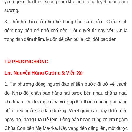
yêu người tha thiết, xuống chịu khổ hèn trong tuyết ngàn dặm
sương.
3. Thôi hỡi hồn tôi ghi nhớ trong hồn sâu thẳm. Chúa sinh
đêm nay nên bé nhỏ khổ hèn. Tôi quyết từ nay yêu Chúa
trong tình đằm thắm. Muốn để đền bù lại cõi đời bạc đen.
TỪ PHƯƠNG ĐÔNG
Lm. Nguyễn Hùng Cường & Viễn Xứ
1. Từ phương đông người đạo sĩ tiến bước đi trở về thánh
đô. Nhịp đôi chân bao hăng hái bước bên nhau chẳng ngại
khó khăn. Dù đường có xa xôi gặp thử thách chông gai hằng
nhìn theo ngôi sao dẫn đường. Vượt gian nan nay đi tới đến
ngay nơi hang lừa Bê-lem. Lòng hân hoan cùng chiêm ngắm
Chúa Con bên Mẹ Ma-ri-a. Này vàng tiến dâng lên, một dược