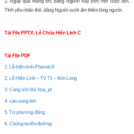
2. Ngày qua tháng tới, dâng Người này ước mơ cuộc đời.
Tình yêu nhân thế, dâng Người sưởi ấm thêm lòng người.
Tải File PPTX:
Lễ Chúa Hiển Linh C
Tải File PDF
1. Lễ-hiển-linh-Phanxicô
2. Lễ Hiển Linh – TV 71 – Kim Long
3. Cung Với Ba Vua_pt
4. cao-cung-len
5. Từ phương đông
6. Chúng-ta-lên-đường