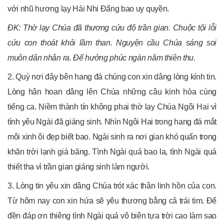
với nhũ hương lạy Hài Nhi Đấng bao uy quyền.
ĐK: Thờ lạy Chúa đã thương cứu độ trần gian. Chuộc tội lỗi
cứu con thoát khỏi lầm than. Nguyện cầu Chúa sáng soi
muôn dân nhận ra. Để hưởng phúc ngàn năm thiên thu.
2. Quỳ nơi đây bên hang đá chúng con xin dâng lòng kính tin.
Lòng hân hoan dâng lên Chúa những câu kinh hòa cùng
tiếng ca. Niềm thành tín không phai thờ lạy Chúa Ngôi Hai vì
tình yêu Ngài đã giáng sinh. Nhìn Ngôi Hai trong hang đá mắt
môi xinh ôi đẹp biết bao. Ngài sinh ra nơi gian khó quấn trong
khăn trời lạnh giá băng. Tình Ngài quá bao la, tình Ngài quá
thiết tha vì trần gian giáng sinh làm người.
3. Lòng tin yêu xin dâng Chúa trót xác thân linh hồn của con.
Từ hôm nay con xin hứa sẽ yêu thương bằng cả trái tim. Để
đền đáp ơn thiêng tình Ngài quá vô biên tựa trời cao làm sao