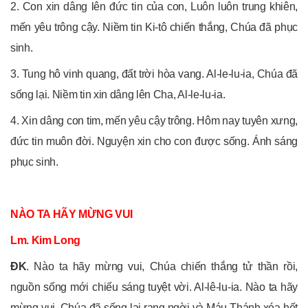
2. Con xin dâng lên đức tin của con, Luôn luôn trung khiên,
mến yêu trông cậy. Niềm tin Ki-tô chiến thắng, Chúa đã phục
sinh.
3. Tung hô vinh quang, đất trời hòa vang. Al-le-lu-ia, Chúa đã
sống lại. Niềm tin xin dâng lên Cha, Al-le-lu-ia.
4. Xin dâng con tim, mến yêu cậy trông. Hôm nay tuyên xưng,
đức tin muôn đời. Nguyện xin cho con được sống. Ánh sáng
phục sinh.
NÀO TA HÃY MỪNG VUI
Lm. Kim Long
ĐK
. Nào ta hãy mừng vui, Chúa chiến thắng tử thần rồi,
nguồn sống mới chiếu sáng tuyệt vời. Al-lê-lu-ia. Nào ta hãy
mừng vui, Chúa đã sống lại rạng ngời và Máu Thánh xóa hết