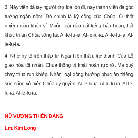
3. Này viên đá tay người thợ loại bỏ đi, nay thành viên đá góc
tường ngàn năm. Đó chính là kỳ công của Chúa. Ôi thật
nhiềm mầu khôn ví. Muôn loài nào cất tiếng hân hoan, hát
khúc tri ân Chúa sống lại. Al-le-lu-ia. Al-le-lu-ia. Al-le-lu-ia. Al-
le-lu-ia.
4. Nhờ hy tế trên thập tự Ngài hiến thân, trở thành Của Lễ
giao hòa tội nhân. Chúa thống trị khải hoàn rực rỡ. Ma quỷ
chạy thua run khiếp. Nhân loại đồng hưởng phúc ân thiêng
sức sống vô biên Chúa uy quyền. Al-le-lu-ia. Al-le-lu-ia. Al-le-
lu-ia. Al-le-lu-ia.
NỮ VƯƠNG THIÊN ĐÀNG
Lm. Kim Long