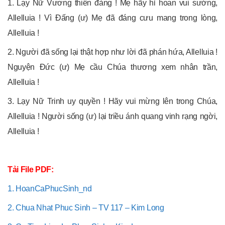
1. Lạy Nữ Vương thiên đàng ! Mẹ hãy hỉ hoan vui sướng,
Allelluia ! Vì Đấng (ư) Mẹ đã đáng cưu mang trong lòng,
Allelluia !
2. Người đã sống lại thật hợp như lời đã phán hứa, Allelluia !
Nguyện Đức (ư) Mẹ cầu Chúa thương xem nhân trần,
Allelluia !
3. Lạy Nữ Trinh uy quyền ! Hãy vui mừng lên trong Chúa,
Allelluia ! Người sống (ư) lại triều ánh quang vinh rạng ngời,
Allelluia !
Tải File PDF:
1. HoanCaPhucSinh_nd
2. Chua Nhat Phuc Sinh – TV 117 – Kim Long