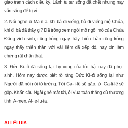
giao tranh cách diệu kỳ, Lãnh tụ sự sống đã chết nhưng nay
vẫn sống để trị vì.
2. Nói nghe đi Ma-ri-a. khi bà đi viếng, bà đi viếng mộ Chúa,
khi đi bà đã thấy gì? Đã trông xem ngôi mộ ngôi mộ của Chúa
Đấng vĩnh sinh, cũng trông ngay thấy thiên thần cũng trông
ngay thấy thiên thần với vải liệm đã xếp đó, nay xin làm
chứng rất chân thật.
3. Đức Ki-tô đã sống lại, hy vọng của tôi thật nay đã phục
sinh. Hôm nay được biết rõ ràng Đức Ki-tô sống lại như
Người đã nói nói tỏ tường. Tới Ga-li-lê sẽ gặp, tới Ga-li-lê sẽ
gặp. Khẩn cầu Ngài ghé mắt tới, ôi Vua toàn thắng dủ thương
tình. A-men. Al-le-lu-ia.
ALLÊLUIA