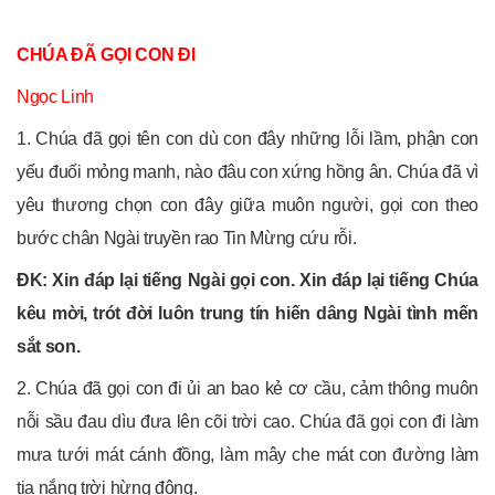
CHÚA ĐÃ GỌI CON ĐI
Ngọc Linh
1. Chúa đã gọi tên con dù con đây những lỗi lầm, phận con
yếu đuối mỏng manh, nào đâu con xứng hồng ân. Chúa đã vì
yêu thương chọn con đây giữa muôn người, gọi con theo
bước chân Ngài truyền rao Tin Mừng cứu rỗi.
ĐK: Xin đáp lại tiếng Ngài gọi con. Xin đáp lại tiếng Chúa
kêu mời, trót đời luôn trung tín hiến dâng Ngài tình mến
sắt son.
2. Chúa đã gọi con đi ủi an bao kẻ cơ cầu, cảm thông muôn
nỗi sầu đau dìu đưa lên cõi trời cao. Chúa đã gọi con đi làm
mưa tưới mát cánh đồng, làm mây che mát con đường làm
tia nắng trời hừng đông.