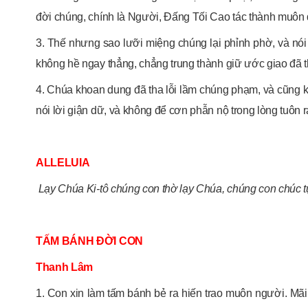
đời chúng, chính là Người, Đấng Tối Cao tác thành muôn 
3. Thế nhưng sao lưỡi miệng chúng lại phỉnh phờ, và nói
không hề ngay thẳng, chẳng trung thành giữ ước giao đã 
4. Chúa khoan dung đã tha lỗi lầm chúng phạm, và cũng 
nói lời giận dữ, và không để cơn phẫn nộ trong lòng tuôn r
ALLELUIA
Lạy Chúa Ki-tô chúng con thờ lạy Chúa, chúng con chúc t
TẤM BÁNH ĐỜI CON
Thanh Lâm
1. Con xin làm tấm bánh bẻ ra hiến trao muôn người. Mãi