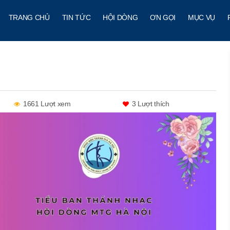
TRANG CHỦ
TIN TỨC
HỘI DÒNG
ƠN GỌI
MỤC VỤ
1661 Lượt xem
3
Lượt thích