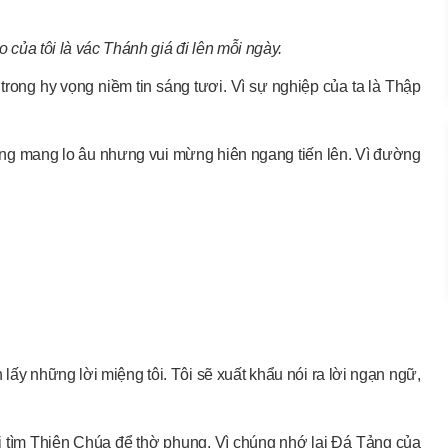
 của tôi là vác Thánh giá đi lên mỗi ngày.
ên trong hy vọng niềm tin sáng tươi. Vì sự nghiệp của ta là Thập
oang mang lo âu nhưng vui mừng hiên ngang tiến lên. Vì đường
 lấy những lời miệng tôi. Tôi sẽ xuất khẩu nói ra lời ngạn ngữ,
đi tìm Thiên Chúa để thờ phụng. Vì chúng nhớ lại Đá Tảng của