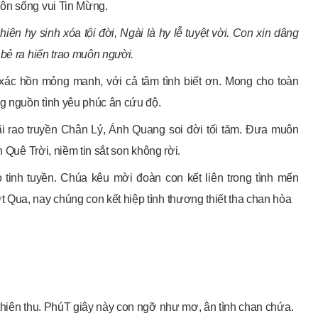
uôn sống vui Tin Mừng.
hiên hy sinh xóa tội đời, Ngài là hy lễ tuyệt vời. Con xin dâng
 bẻ ra hiến trao muôn người.
 xác hồn mỏng manh, với cả tâm tình biết ơn. Mong cho toàn
ng nguồn tình yêu phúc ân cứu độ.
i rao truyền Chân Lý, Ánh Quang soi đời tối tăm. Đưa muôn
 Quê Trời, niềm tin sắt son không rời.
tinh tuyền. Chúa kêu mời đoàn con kết liên trong tình mến
 Qua, nay chúng con kết hiệp tình thương thiết tha chan hòa
thiên thu. PhúT giây này con ngỡ như mơ, ân tình chan chứa.