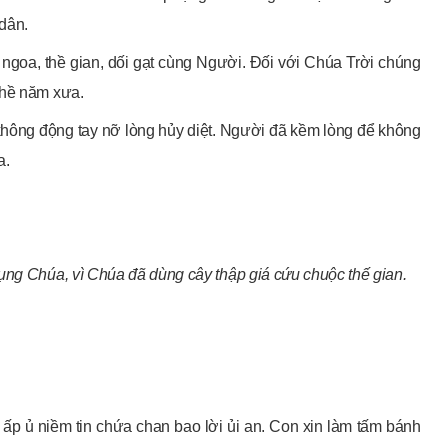
dân.
 ngoa, thề gian, dối gạt cùng Người. Đối với Chúa Trời chúng
thề năm xưa.
không động tay nỡ lòng hủy diệt. Người đã kềm lòng để không
a.
ụng Chúa, vì Chúa đã dùng cây thập giá cứu chuộc thế gian.
 ấp ủ niềm tin chứa chan bao lời ủi an. Con xin làm tấm bánh