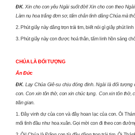
ĐK
. Xin cho con yêu Ngài suốt đời! Xin cho con theo Ngài
Làm nụ hoa trắng đơn sơ, tấm chân tình dâng Chúa mà thô
2. Phút giây này dâng trọn trái tim, biết nói gì giây phút l
3. Phút giây này con được hoá thân, tấm linh hồn sáng chó
CHÚA LÀ ĐỐI TƯỢNG
Ân Đức
ĐK
. Lạy Chúa Giê-su chịu đóng đinh. Ngài là đối tượng
con. Con xin tôn thờ, con xin chúc tụng. Con xin tôn thờ
trần gian.
1. Đây vinh dự của con và đây hoan lạc của con. Ôi Thá
mối tình đầu như hoa xuân. Gọi mời con đi theo con đườn
2. Ôi! Chúa là Đấng con từ đây dâng trọn trái tim. Ôi Thá