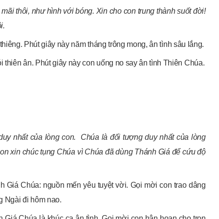
 mãi thôi, như hình với bóng. Xin cho con trung thành suốt đời!
i.
inh thiêng. Phút giây này năm tháng trông mong, ân tình sâu lắng.
i thiên ân. Phút giây này con uống no say ân tình Thiên Chúa.
 duy nhất của lòng con. Chúa là đối tượng duy nhất của lòng
, con xin chúc tụng Chúa vì Chúa đã dùng Thánh Giá để cứu độ
nh Giá Chúa: nguồn mến yêu tuyệt vời. Gọi mời con trao dâng
g Ngài đi hôm nao.
nh Giá Chúa là khúc ca ân tình. Gọi mời con hân hoan cho trọn