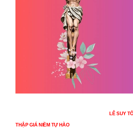
LỄ SUY T
THẬP GIÁ NIỀM TỰ HÀO