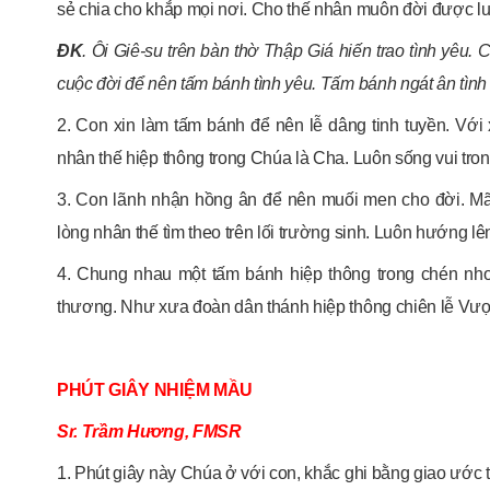
sẻ chia cho khắp mọi nơi. Cho thế nhân muôn đời được l
ĐK
. Ôi Giê-su trên bàn thờ Thập Giá hiến trao tình yêu. C
cuộc đời để nên tấm bánh tình yêu. Tấm bánh ngát ân tình
2. Con xin làm tấm bánh để nên lễ dâng tinh tuyền. Với
nhân thế hiệp thông trong Chúa là Cha. Luôn sống vui tro
3. Con lãnh nhận hồng ân để nên muối men cho đời. Mã
lòng nhân thế tìm theo trên lối trường sinh. Luôn hướng lên
4. Chung nhau một tấm bánh hiệp thông trong chén nho 
thương. Như xưa đoàn dân thánh hiệp thông chiên lễ Vượt
PHÚT GIÂY NHIỆM MẦU
Sr. Trầm Hương, FMSR
1. Phút giây này Chúa ở với con, khắc ghi bằng giao ước 