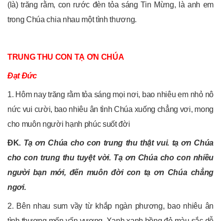
(là) trăng rằm, con rước đèn tỏa sáng Tin Mừng, là anh em
trong Chúa chia nhau một tình thương.
TRUNG THU CON TẠ ƠN CHÚA
Đạt Đức
1. Hôm nay trăng rằm tỏa sáng mọi nơi, bao nhiêu em nhỏ nô
nức vui cười, bao nhiêu ân tình Chúa xuống chẳng vơi, mong
cho muôn người hạnh phúc suốt đời
ĐK.
Tạ ơn Chúa cho con trung thu thật vui. tạ ơn Chúa
cho con trung thu tuyệt vời. Tạ ơn Chúa cho con nhiều
người bạn mới, đến muôn đời con tạ ơn Chúa chẳng
ngơi.
2. Bên nhau sum vầy từ khắp ngàn phương, bao nhiêu ân
tình thương mến vấn vương. Xanh xanh hồng đỏ màu sắc dễ