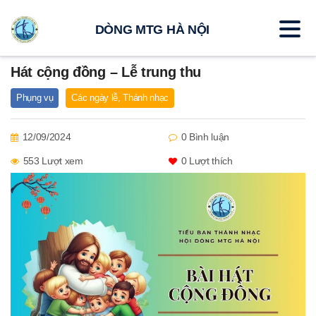
DÒNG MTG HÀ NỘI
Hát cộng đồng – Lễ trung thu
Phụng vụ
Các ngày lễ
,
Thánh nhạc
12/09/2024
0 Bình luận
553 Lượt xem
0
Lượt thích