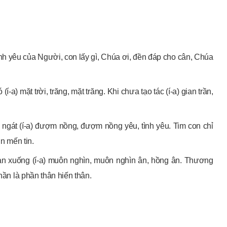
ình yêu của Người, con lấy gì, Chúa ơi, đền đáp cho cân, Chúa
í-a) mặt trời, trăng, mặt trăng. Khi chưa tạo tác (í-a) gian trần,
 ngát (í-a) đượm nồng, đượm nồng yêu, tình yêu. Tim con chỉ
in mến tin.
an xuống (í-a) muôn nghìn, muôn nghìn ân, hồng ân. Thương
hần là phần thân hiến thân.