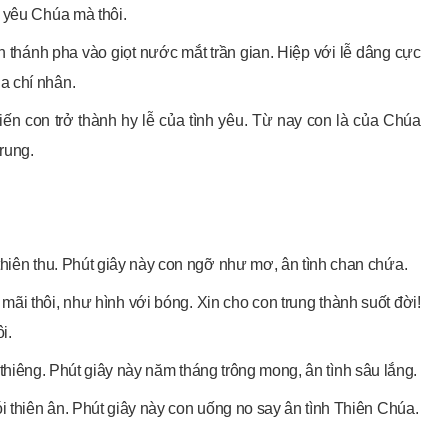
 yêu Chúa mà thôi.
én thánh pha vào giọt nước mắt trần gian. Hiệp với lễ dâng cực
a chí nhân.
ến con trở thành hy lễ của tình yêu. Từ nay con là của Chúa
rung.
thiên thu. Phút giây này con ngỡ như mơ, ân tình chan chứa.
mãi thôi, như hình với bóng. Xin cho con trung thành suốt đời!
i.
inh thiêng. Phút giây này năm tháng trông mong, ân tình sâu lắng.
i thiên ân. Phút giây này con uống no say ân tình Thiên Chúa.