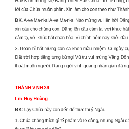
Hai! Kính mừng Mẹ Đấng Thiên Sai! Chúa Trời ở cùng, d
lời của Chúa muôn phần. Xin làm cho con theo như Thán
ĐK
. A-ve Ma-ri-a! A-ve Ma-ri-a! Nào mừng vui lên hỡi Đấn
xin cầu cho chúng con. Dâng lên câu cảm tạ, với khúc h
cảm tạ, với khúc hát chan hòa! Vì chính hôm nay khởi đầu ơ
2. Hoan hỉ hát mừng con ca khen mầu nhiệm. Ôi ngày cực
Đất trời hợp tiếng tưng bừng! Vũ trụ vui mừng Vầng Đô
thoát muôn người. Rạng ngời vinh quang nhân gian đã 
THÁNH VỊNH 39
Lm. Huy Hoàng
ĐK:
Lạy Chúa này con đến để thực thi ý Ngài.
1. Chúa chẳng thích gì tế phẩm và lễ dâng, nhưng Ngài đã 