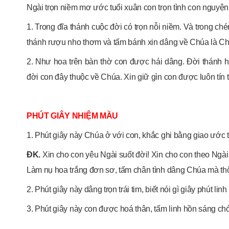
Ngài trọn niềm mơ ước tuổi xuân con trọn tình con nguyện
1. Trong đĩa thánh cuộc đời có trọn nỗi niềm. Và trong ch
thánh rượu nho thơm và tấm bánh xin dâng về Chúa là Ch
2. Như hoa trên bàn thờ con được hái dâng. Đời thánh hi
đời con đây thuộc về Chúa. Xin giữ gìn con được luôn tín t
PHÚT GIÂY NHIỆM MẦU
1. Phút giây này Chúa ở với con, khắc ghi bằng giao ước 
ĐK.
Xin cho con yêu Ngài suốt đời! Xin cho con theo Ngài 
Làm nụ hoa trắng đơn sơ, tấm chân tình dâng Chúa mà thô
2. Phút giây này dâng trọn trái tim, biết nói gì giây phút l
3. Phút giây này con được hoá thân, tấm linh hồn sáng chó