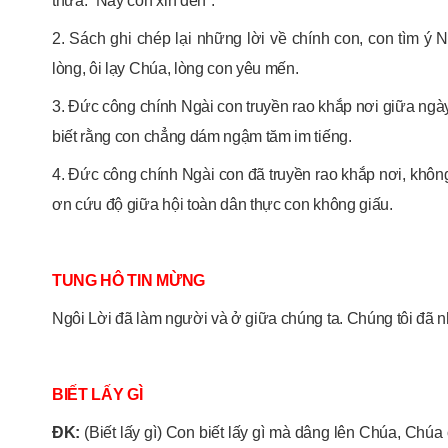
thưa: “Này con xin đến”.
2. Sách ghi chép lại những lời về chính con, con tìm ý 
lòng, ôi lạy Chúa, lòng con yêu mến.
3. Đức công chính Ngài con truyền rao khắp nơi giữa ng
biết rằng con chẳng dám ngậm tăm im tiếng.
4. Đức công chính Ngài con đã truyền rao khắp nơi, không
ơn cứu độ giữa hội toàn dân thực con không giấu.
TUNG HÔ TIN MỪNG
Ngôi Lời đã làm người và ở giữa chúng ta. Chúng tôi đã 
BIẾT LẤY GÌ
ĐK:
(Biết lấy gì) Con biết lấy gì mà dâng lên Chúa, Chúa 