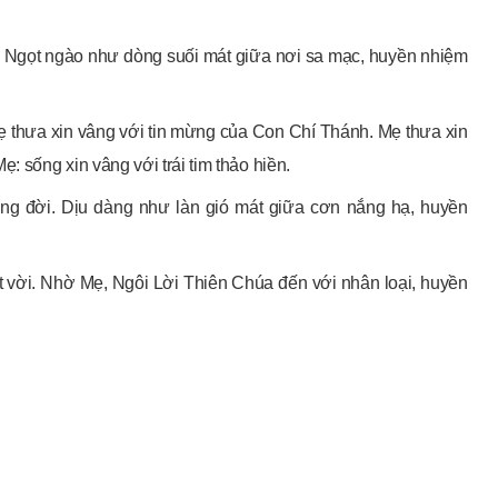
ừng. Ngọt ngào như dòng suối mát giữa nơi sa mạc, huyền nhiệm
ẹ thưa xin vâng với tin mừng của Con Chí Thánh. Mẹ thưa xin
 sống xin vâng với trái tim thảo hiền.
rong đời. Dịu dàng như làn gió mát giữa cơn nắng hạ, huyền
ệt vời. Nhờ Mẹ, Ngôi Lời Thiên Chúa đến với nhân loại, huyền