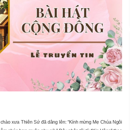
ời chào xưa Thiên Sứ đã dâng lên: “Kính mừng Mẹ Chúa Ngôi