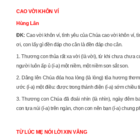
CAO VỜI KHÔN VÍ
Hùng Lân
ÐK:
Cao vời khôn ví, tình yêu của Chúa cao vời khôn ví, t
ơi, con lấy gì đền đáp cho cân là đền đáp cho cân.
1. Thương con thủa rất xa vời (là vời), từ khi chưa chưa có (
người luôn ấp ủ (í-a) một niềm, một niềm son sắt son.
2. Dâng lên Chúa đóa hoa lòng (là lòng) tỏa hương thơm
ước (í-a) một điều: được trong thánh điện (í-a) sớm chiều t
3. Thương con Chúa đã đoái nhìn (là nhìn), ngày đêm b
con tựa núi (í-a) trên ngàn, chọn con nên bạn (í-a) chung p
TỪ LÚC MẸ NÓI LỜI XIN VÂNG