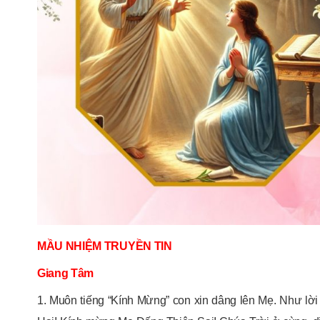
MẦU NHIỆM TRUYỀN TIN
Giang Tâm
1. Muôn tiếng “Kính Mừng” con xin dâng lên Mẹ. Như l