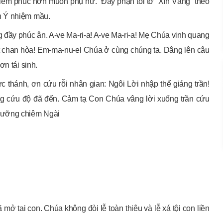
iễm phúc hơn muôn phụ nữ.” Đây phận tôi tớ “Xin Vâng” theo
h Ý nhiệm mầu.
g đầy phúc ân. A-ve Ma-ri-a! A-ve Ma-ri-a! Mẹ Chúa vinh quang
át chan hòa! Em-ma-nu-el Chúa ở cùng chúng ta. Dâng lên câu
n tái sinh.
 thánh, ơn cứu rỗi nhân gian: Ngôi Lời nhập thể giáng trần!
ng cứu độ đã đến. Cảm tạ Con Chúa vâng lời xuống trần cứu
ngưỡng chiêm Ngài
mở tai con. Chúa không đòi lễ toàn thiêu và lễ xá tội con liền