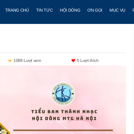
TRANG CHỦ
TIN TỨC
HỘI DÒNG
ƠN GỌI
MỤC VỤ
1088 Lượt xem
0
Lượt thích