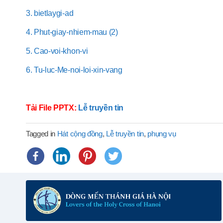
3. bietlaygi-ad
4. Phut-giay-nhiem-mau (2)
5. Cao-voi-khon-vi
6. Tu-luc-Me-noi-loi-xin-vang
Tải File PPTX:
Lễ truyền tin
Tagged in
Hát cộng đồng
,
Lễ truyền tin
,
phụng vụ