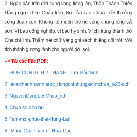
2. Ngàn dân trên đời cùng vang tiếng lên, Thần Thánh Thiên
Đàng ngợi khen Chúa trên. Nơi tòa cao Chúa Trời thưởng
công đoàn con, Không kể muôn thế hệ cùng chung lòng sắt
son. Vì bao công nghiệp, vì bao hy sinh, Vì chí trung thành thờ
Cha chí linh. Thắm nét chữ vàng ghi sách thiêng cõi trời, Với
tích thánh gương lành cho người đời soi.
–> Tải các File PDF:
1. HỢP CÙNG CHƯ THÁNH – Lm. Bùi Ninh
2. lecacthanhnamnuabc_dongdoinhungketimchua_tv23-dch
3. NguyenDangLenChua_nd
4. Chua-se-den-bu
5. Tam-moi-phuc-that-Hung-Lan
6 . Mung Cac Thanh – Hoai Duc