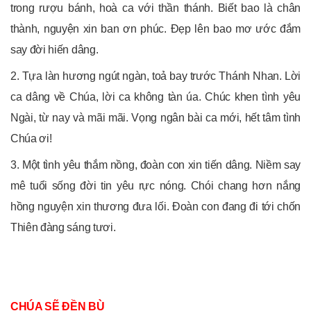
trong rượu bánh, hoà ca với thần thánh. Biết bao là chân
thành, nguyện xin ban ơn phúc. Đẹp lên bao mơ ước đắm
say đời hiến dâng.
2. Tựa làn hương ngút ngàn, toả bay trước Thánh Nhan. Lời
ca dâng về Chúa, lời ca không tàn úa. Chúc khen tình yêu
Ngài, từ nay và mãi mãi. Vọng ngân bài ca mới, hết tâm tình
Chúa ơi!
3. Một tình yêu thắm nồng, đoàn con xin tiến dâng. Niềm say
mê tuổi sống đời tin yêu rực nóng. Chói chang hơn nắng
hồng nguyện xin thương đưa lối. Đoàn con đang đi tới chốn
Thiên đàng sáng tươi.
CHÚA SẼ ĐỀN BÙ