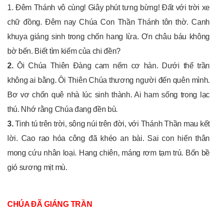
1. Đêm Thánh vô cùng! Giây phút tưng bừng! Đất với trời xe
chữ đồng. Đêm nay Chúa Con Thần Thánh tôn thờ. Canh
khuya giáng sinh trong chốn hang lừa. Ơn châu báu không
bờ bến. Biết tìm kiếm của chi đền?
2.
Ôi Chúa Thiên Đàng cam nếm cơ hàn. Dưới thế trần
không ai bằng. Ôi Thiên Chúa thương người đến quên mình.
Bơ vơ chốn quê nhà lúc sinh thành. Ai ham sống trong lạc
thú. Nhớ rằng Chúa đang đền bù.
3.
Tinh tú trên trời, sông núi trên đời, với Thánh Thần mau kết
lời. Cao rao hóa công đã khéo an bài. Sai con hiến thân
mong cứu nhân loại. Hang chiên, máng rơm tạm trú. Bốn bề
gió sương mịt mù.
CHÚA ĐÃ GIÁNG TRẦN