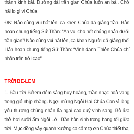
thành kính bái. Đường dài trần gian Chúa luôn an bài. Chớ
hãi lo gì vì Chúa.
ĐK: Nào cùng vui hát lên, ca khen Chúa đã giáng trần. Hân
hoan chung tiếng Sứ Thần: “An vui cho hết chúng nhân dưới
trần gian”! Nào cùng vui hát lên, ca khen Người đã giáng thế.
Hân hoan chung tiếng Sứ Thần: “Vinh danh Thiên Chúa chí
nhân trên trời cao”
TRỜI BE-LEM
1. Bầu trời Bêlem đêm sáng huy hoàng, thần nhạc hoà vang
trong gió nhịp nhàng. Ngợi mừng Ngôi Hai Chúa Con vì lòng
yêu thương chúng nhân lìa ngai cao quý vinh sang. Bò lừa
thở hơi sưởi ấm Ngôi Lời. Bần hàn sinh trong hang tối giữa
trời. Mục đồng vây quanh xướng ca cảm tạ ơn Chúa thiết tha,