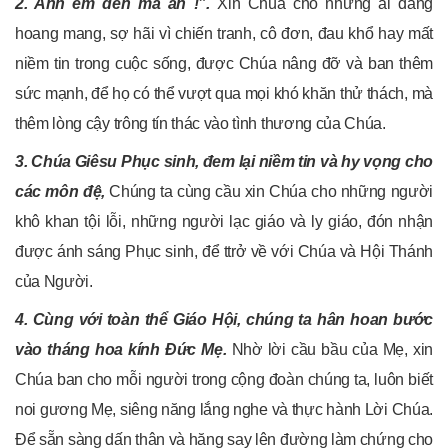
2. Anh em đến mà ăn !”
.
Xin Chúa cho những ai đang
hoang mang, sợ hãi vì chiến tranh, cô đơn, đau khổ hay mất
niềm tin trong cuộc sống, được Chúa nâng đỡ và ban thêm
sức mạnh, để họ có thể vượt qua mọi khó khăn thử thách, mà
thêm lòng cậy trông tín thác vào tình thương của Chúa.
3. Chúa Giêsu Phục sinh, đem lại niềm tin và hy vọng cho
các môn đệ,
Chúng ta cùng cầu xin Chúa cho những người
khô khan tội lỗi, những người lạc giáo và ly giáo, đón nhận
được ánh sáng Phục sinh, để ttrở về với Chúa và Hội Thánh
của Người.
4. Cùng với toàn thể Giáo Hội, chúng ta hân hoan bước
vào tháng hoa kính Đức Mẹ.
Nhờ lời cầu bầu của Mẹ, xin
Chúa ban cho mỗi người trong cộng đoàn chúng ta, luôn biết
noi gương Mẹ, siêng năng lắng nghe và thực hành Lời Chúa.
Để sẵn sàng dấn thân và hăng say lên đường làm chứng cho