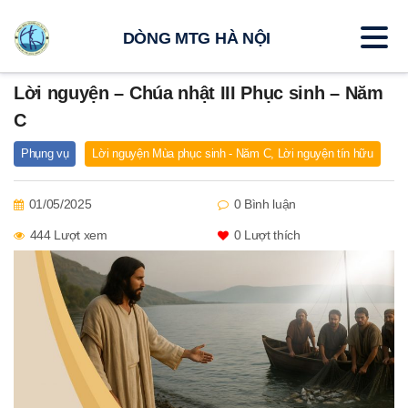
DÒNG MTG HÀ NỘI
Lời nguyện – Chúa nhật III Phục sinh – Năm
C
Phụng vụ
Lời nguyện Mùa phục sinh - Năm C
,
Lời nguyện tín hữu
01/05/2025
0 Bình luận
444 Lượt xem
0
Lượt thích