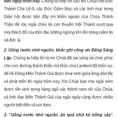
đến ngày hôm nay.
Chúng ta hiệp lời cầu xin Chúa cho Đức
Thánh Cha Lê-ô, các Đức Giám Mục và các linh mục trong
Giáo hội được tràn đầy ơn khôn ngoan của Chúa Thánh
Thần để các ngài chèo lái con thuyền Hội Thánh vượt qua
mọi thách đố của thời đại, không ngừng lớn lên trong niềm tin
và đức ái.
2. Uống nước nhớ nguồn, khắc ghi công ơn Đấng Sáng
Lập
. Chúng ta hiệp lời tạ ơn Chúa đã soi sáng và chúc phúc
cho con đường thánh thiện mà Đức cha Lambert đã khởi sự,
để rồi Dòng Mến Thánh Giá được khai sinh giữa lòng dân tộc
và phát triển tới ngày hôm nay. Xin Chúa ban cho ngài sớm
được tôn vinh trong hàng ngũ các thánh nam nữ của Chúa,
và linh đạo Mến Thánh Giá của ngài ngày càng được nhiều
người biết đến và noi theo.
3. “Uống nước nhớ nguồn, ăn quả nhớ kẻ trồng cây
”.