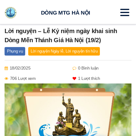
DÒNG MTG HÀ NỘI
Lời nguyện – Lễ Kỷ niệm ngày khai sinh
Dòng Mến Thánh Giá Hà Nội (19/2)
Phụng vụ
Lời nguyện Ngày lễ
,
Lời nguyện tín hữu
18/02/2025
0 Bình luận
706 Lượt xem
1
Lượt thích