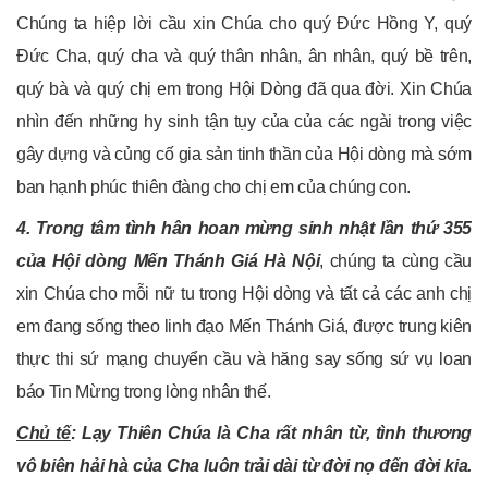
Chúng ta hiệp lời cầu xin Chúa cho quý Đức Hồng Y, quý
Đức Cha, quý cha và quý thân nhân, ân nhân, quý bề trên,
quý bà và quý chị em trong Hội Dòng đã qua đời. Xin Chúa
nhìn đến những hy sinh tận tụy của của các ngài trong việc
gây dựng và củng cố gia sản tinh thần của Hội dòng mà sớm
ban hạnh phúc thiên đàng cho chị em của chúng con.
4. Trong tâm tình hân hoan mừng sinh nhật lần thứ 355
của Hội dòng Mến Thánh Giá Hà Nội
, chúng ta cùng cầu
xin Chúa cho mỗi nữ tu trong Hội dòng và tất cả các anh chị
em đang sống theo linh đạo Mến Thánh Giá, được trung kiên
thực thi sứ mạng chuyển cầu và hăng say sống sứ vụ loan
báo Tin Mừng trong lòng nhân thế.
Chủ tế
: Lạy Thiên Chúa là Cha rất nhân từ, tình thương
vô biên hải hà của Cha luôn trải dài từ đời nọ đến đời kia.