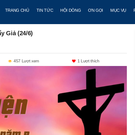
TRANG CHỦ
TIN TỨC
HỘI DÒNG
ƠN GỌI
MỤC VỤ
y Giả (24/6)
457 Lượt xem
1
Lượt thích