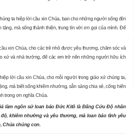
úng ta hiệp lời cầu xin Chúa, ban cho những người sống đời
tặng, mà sống thánh thiện, trung tín với ơn gọi của mình. Để
 cầu xin Chúa, cho các trẻ nhỏ được yêu thương, chăm sóc và
iáo xứ và nhà trường, để các em trở nên những người hữu ích
iệp lời cầu xin Chúa, cho mỗi người trong giáo xứ chúng ta,
tặng, mà biết sống khiêm nhường, sẵn sàng chia sẻ, cống hiến
nh trong ơn nghĩa Chúa.
iả làm ngôn sứ loan báo Đức Kitô là Đấng Cứu Độ nhân
ết độ, khiêm nhường và yêu thương, mà loan báo tình yêu
ô, Chúa chúng con.