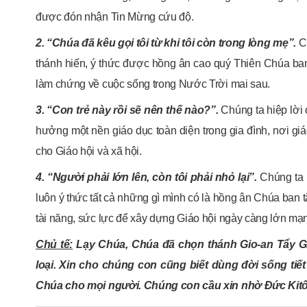
được đón nhận Tin Mừng cứu độ.
2. “Chúa đã kêu gọi tôi từ khi tôi còn trong lòng mẹ”.
Ch
thánh hiến, ý thức được hồng ân cao quý Thiên Chúa ban 
làm chứng về cuộc sống trong Nước Trời mai sau.
3. “Con trẻ này rồi sẽ nên thế nào?”.
Chúng ta hiệp lời
hưởng một nền giáo dục toàn diện trong gia đình, nơi g
cho Giáo hội và xã hội.
4. “Người phải lớn lên, còn tôi phải nhỏ lại”.
Chúng ta h
luôn ý thức tất cả những gì mình có là hồng ân Chúa ban 
tài năng, sức lực để xây dựng Giáo hội ngày càng lớn mạ
Chủ tế:
Lạy Chúa, Chúa đã chọn thánh Gio-an Tẩy G
loại. Xin cho chúng con cũng biết dùng đời sống ti
Chúa cho mọi người. Chúng con cầu xin nhờ Đức Kit