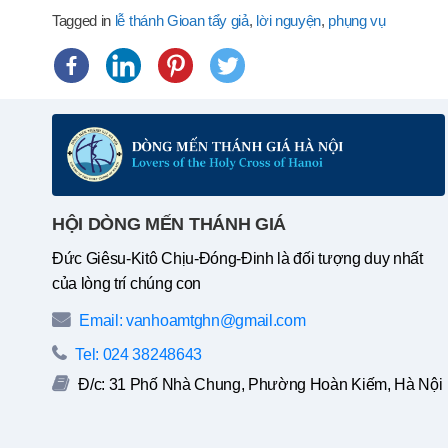
Tagged in
lễ thánh Gioan tẩy giả
,
lời nguyện
,
phụng vụ
HỘI DÒNG MẾN THÁNH GIÁ
Đức Giêsu-Kitô Chịu-Đóng-Đinh là đối tượng duy nhất
của lòng trí chúng con
Email: vanhoamtghn@gmail.com
Tel: 024 38248643
Đ/c: 31 Phố Nhà Chung, Phường Hoàn Kiếm, Hà Nội