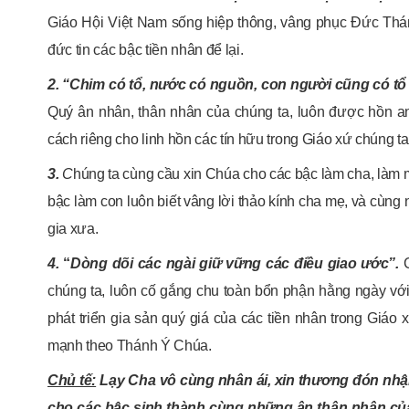
Giáo Hội Việt Nam sống hiệp thông, vâng phục Đức Thánh
đức tin các bậc tiền nhân để lại.
2. “Chim có tổ, nước có nguồn, con người cũng có tổ 
Quý ân nhân, thân nhân của chúng ta, luôn được hồn a
cách riêng cho linh hồn các tín hữu trong Giáo xứ chúng
3.
C
húng ta cùng cầu xin Chúa cho các bậc làm cha, làm m
bậc làm con luôn biết vâng lời thảo kính cha mẹ, và cùn
gia xưa.
4.
“
Dòng dõi các ngài giữ vững các điều giao ước”.
chúng ta, luôn cố gắng chu toàn bổn phận hằng ngày vớ
phát triển gia sản quý giá của các tiền nhân trong Giá
mạnh theo Thánh Ý Chúa.
Chủ tế:
Lạy Cha vô cùng nhân ái, xin thương đón nhậ
cho các bậc sinh thành cùng những ân thân nhân c