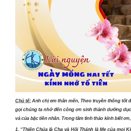
Chủ tế:
Anh c
hị em thân mến, Theo truyền thống tốt 
gọi chúng ta nhớ đến công ơn sinh thành dưỡng dục 
vả của bậc tiền nhân. Trong tâm tình thảo kính biết ơ
1. “Thiên Chúa là Cha và Hội Thánh là Mẹ của mọi Ki