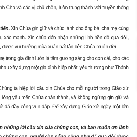
 Cha và các vị chủ chăn, luôn trung thành với truyền thống
tiên.
Xin Chúa gìn giữ và chúc lành cho ông bà, cha mẹ cùng
n, xác mạnh. Xin chúa đón nhận những linh hồn đã qua đời,
 ta, được vui hưởng mùa xuân bất tận bên Chúa muôn đời.
ẹ trong gia đình luôn là tấm gương sáng cho con cái, cho các
g nhau xây dựng một gia đình hiệp nhất, yêu thương như Thánh
Chúng ta hiệp lời cầu xin Chúa cho mỗi người trong Giáo xứ
i lòng yêu mến Chúa chân thành, và không ngừng gìn giữ và
o xứ đã dầy công vun đắp. Để xây dựng Giáo xứ ngày một lớn
n những lời cầu xin của chúng con, và ban muôn ơn lành
ủa chúng con, người còn sống cũng như đã qua đời được