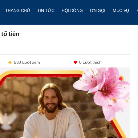
TRANG CHỦ
TIN TỨC
HỘI DÒNG
ƠN GỌI
MỤC VỤ
tổ tiên
538 Lượt xem
0
Lượt thích