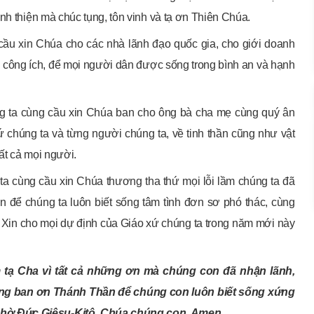
nh thiện mà chúc tụng, tôn vinh và tạ ơn Thiên Chúa.
cầu xin Chúa cho các nhà lãnh đạo quốc gia, cho giới doanh
ụ công ích, để mọi người dân được sống trong bình an và hạnh
 ta cùng cầu xin Chúa ban cho ông bà cha mẹ cùng quý ân
ứ chúng ta và từng người chúng ta, về tinh thần cũng như vật
ất cả mọi người.
ta cùng cầu xin Chúa thương tha thứ mọi lỗi lầm chúng ta đã
n để chúng ta luôn biết sống tâm tình đơn sơ phó thác, cùng
 Xin cho mọi dự định của Giáo xứ chúng ta trong năm mới này
ạ Cha vì tất
cả những ơn mà chúng con đã nhận lãnh,
ùng ban ơn Thánh Thần để chúng con luôn biết sống xứng
nhờ Đức Giêsu-Kitô, Chúa chúng con. Amen
.