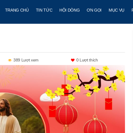
TRANG CHỦ
TIN TỨC
HỘI DÒNG
ƠN GỌI
MỤC VỤ
389 Lượt xem
0
Lượt thích