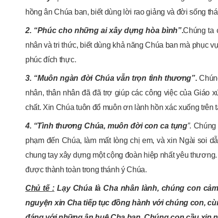
hồng ân Chúa ban, biết dùng lời rao giảng và đời sống thá
2. “Phúc cho những ai xây dựng hòa bình”
.
Chúng ta 
nhân và tri thức, biết dùng khả năng Chúa ban mà phục v
phúc đích thực.
3. “Muôn ngàn đời Chúa vẫn trọn tình thương”
.
Chúng
nhân, thân nhân đã đã trợ giúp các công việc của Giáo x
chất. Xin Chúa tuôn đổ muôn ơn lành hồn xác xuống trên t
4. “Tình thương Chúa, muôn đời con ca tụng
”
. Chúng 
phạm đến Chúa, làm mất lòng chị em, và xin Ngài soi dẫ
chung tay xây dựng một cộng đoàn hiệp nhất yêu thương.
được thành toàn trong thánh ý Chúa.
Chủ tế
:
Lạy Chúa là Cha nhân lành, chúng con cảm t
nguyện xin Cha tiếp tục đồng hành với chúng con, c
đáng với những ân huệ Cha ban. Chúng con cầu xin 