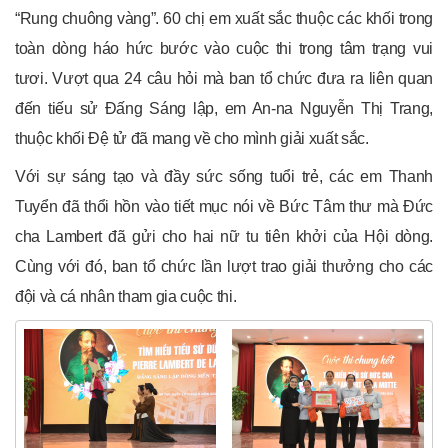
“Rung chuông vàng”. 60 chị em xuất sắc thuộc các khối trong
toàn dòng háo hức bước vào cuộc thi trong tâm trạng vui
tươi. Vượt qua 24 câu hỏi mà ban tổ chức đưa ra liên quan
đến tiếu sử Đấng Sáng lập, em An-na Nguyễn Thị Trang,
thuộc khối Đệ tử đã mang về cho mình giải xuất sắc.
Với sự sáng tạo và đầy sức sống tuổi trẻ, các em Thanh
Tuyển đã thổi hồn vào tiết mục nói về Bức Tâm thư mà Đức
cha Lambert đã gửi cho hai nữ tu tiên khởi của Hội dòng.
Cùng với đó, ban tổ chức lần lượt trao giải thưởng cho các
đội và cá nhân tham gia cuộc thi.