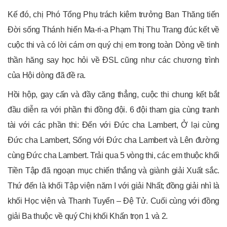
Kế đó, chị Phó Tổng Phụ trách kiêm trưởng Ban Thăng tiến
Đời sống Thánh hiến Ma-ri-a Phạm Thị Thu Trang đúc kết về
cuộc thi và có lời cám ơn quý chị em trong toàn Dòng về tinh
thần hăng say học hỏi về ĐSL cũng như các chương trình
của Hội dòng đã đề ra.
Hồi hộp, gay cấn và đầy căng thẳng, cuộc thi chung kết bắt
đầu diễn ra với phần thi đồng đội. 6 đội tham gia cùng tranh
tài với các phần thi: Đến với Đức cha Lambert, Ở lại cùng
Đức cha Lambert, Sống với Đức cha Lambert và Lên đường
cùng Đức cha Lambert. Trải qua 5 vòng thi, các em thuộc khối
Tiền Tập đã ngoạn mục chiến thắng và giành giải Xuất sắc.
Thứ đến là khối Tập viện năm I với giải Nhất; đồng giải nhì là
khối Học viện và Thanh Tuyển – Đệ Tử. Cuối cùng với đồng
giải Ba thuộc về quý Chị khối Khấn trọn 1 và 2.