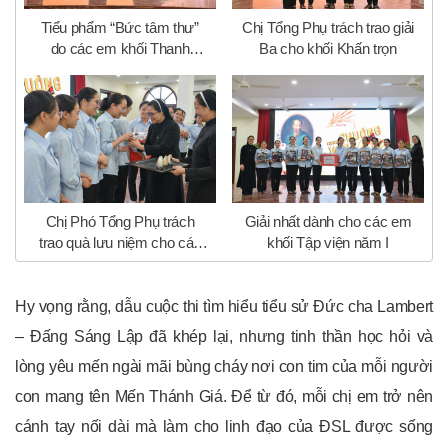
Tiểu phẩm “Bức tâm thư”
Chị Tổng Phụ trách trao giải
do các em khối Thanh
Ba cho khối Khấn trọn
Tuyển thể hiện
Chị Phó Tổng Phụ trách
Giải nhất dành cho các em
trao quà lưu niệm cho các
khối Tập viện năm I
đội thi
Hy vọng rằng, dẫu cuộc thi tìm hiểu tiểu sử Đức cha Lambert
– Đấng Sáng Lập đã khép lại, nhưng tinh thần học hỏi và
lòng yêu mến ngài mãi bùng cháy nơi con tim của mỗi người
con mang tên Mến Thánh Giá. Để từ đó, mỗi chị em trở nên
cánh tay nối dài mà làm cho linh đạo của ĐSL được sống