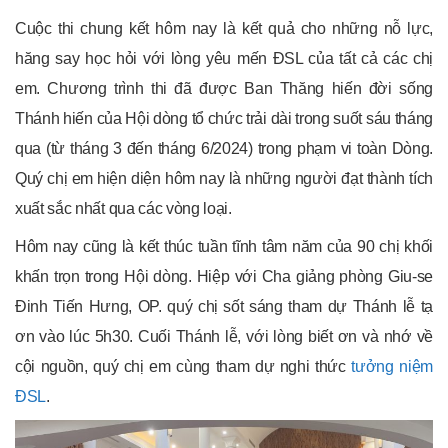
Cuộc thi chung kết hôm nay là kết quả cho những nỗ lực,
hăng say học hỏi với lòng yêu mến ĐSL của tất cả các chị
em. Chương trình thi đã được Ban Thăng hiến đời sống
Thánh hiến của Hội dòng tổ chức trải dài trong suốt sáu tháng
qua (từ tháng 3 đến tháng 6/2024) trong phạm vi toàn Dòng.
Quý chị em hiện diện hôm nay là những người đạt thành tích
xuất sắc nhất qua các vòng loại.
Hôm nay cũng là kết thúc tuần tĩnh tâm năm của 90 chị khối
khấn trọn trong Hội dòng. Hiệp với Cha giảng phòng Giu-se
Đinh Tiến Hưng, OP. quý chị sốt sáng tham dự Thánh lễ tạ
ơn vào lúc 5h30. Cuối Thánh lễ, với lòng biết ơn và nhớ về
cội nguồn, quý chị em cùng tham dự nghi thức
tưởng niệm
ĐSL
.