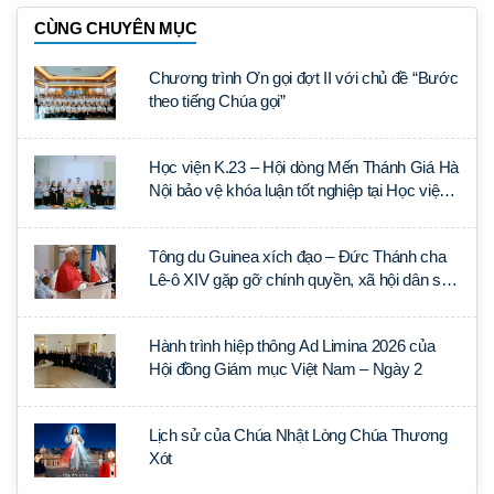
CÙNG CHUYÊN MỤC
Chương trình Ơn gọi đợt II với chủ đề “Bước
theo tiếng Chúa gọi”
Học viện K.23 – Hội dòng Mến Thánh Giá Hà
Nội bảo vệ khóa luận tốt nghiệp tại Học viện
Thần học Thánh Phêrô Lê Tùy
Tông du Guinea xích đạo – Đức Thánh cha
Lê-ô XIV gặp gỡ chính quyền, xã hội dân sự
và ngoại giao đoàn
Hành trình hiệp thông Ad Limina 2026 của
Hội đồng Giám mục Việt Nam – Ngày 2
Lịch sử của Chúa Nhật Lòng Chúa Thương
Xót