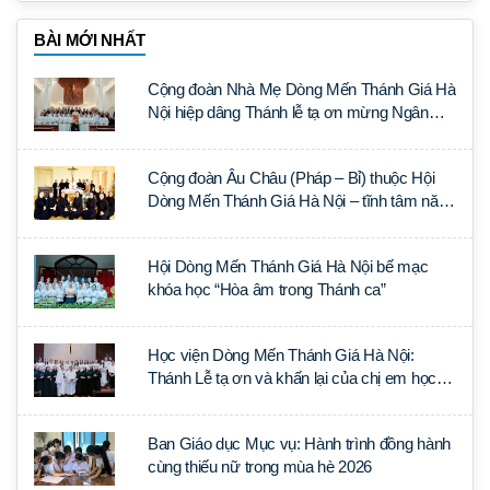
BÀI MỚI NHẤT
Cộng đoàn Nhà Mẹ Dòng Mến Thánh Giá Hà
Nội hiệp dâng Thánh lễ tạ ơn mừng Ngân
khánh Linh mục cha Luca Trần Đức
Cộng đoàn Âu Châu (Pháp – Bỉ) thuộc Hội
Dòng Mến Thánh Giá Hà Nội – tĩnh tâm năm
tại Đan viện La Trappe
Hội Dòng Mến Thánh Giá Hà Nội bế mạc
khóa học “Hòa âm trong Thánh ca”
Học viện Dòng Mến Thánh Giá Hà Nội:
Thánh Lễ tạ ơn và khấn lại của chị em học
tập tại Sài Gòn
Ban Giáo dục Mục vụ: Hành trình đồng hành
cùng thiếu nữ trong mùa hè 2026