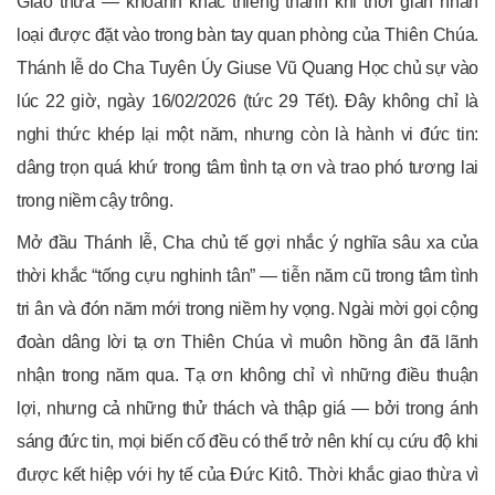
Giao thừa — khoảnh khắc thiêng thánh khi thời gian nhân
loại được đặt vào trong bàn tay quan phòng của Thiên Chúa.
Thánh lễ do Cha Tuyên Úy
Giuse Vũ Quang Học
chủ sự vào
lúc 22 giờ, ngày 16/02/2026 (tức 29 Tết). Đây không chỉ là
nghi thức khép lại một năm, nhưng còn là hành vi đức tin:
dâng trọn quá khứ trong tâm tình tạ ơn và trao phó tương lai
trong niềm cậy trông.
Mở đầu Thánh lễ, Cha chủ tế gợi nhắc ý nghĩa sâu xa của
thời khắc “tống cựu nghinh tân” — tiễn năm cũ trong tâm tình
tri ân và đón năm mới trong niềm hy vọng. Ngài mời gọi cộng
đoàn dâng lời tạ ơn Thiên Chúa vì muôn hồng ân đã lãnh
nhận trong năm qua. Tạ ơn không chỉ vì những điều thuận
lợi, nhưng cả những thử thách và thập giá — bởi trong ánh
sáng đức tin, mọi biến cố đều có thể trở nên khí cụ cứu độ khi
được kết hiệp với hy tế của Đức Kitô. Thời khắc giao thừa vì