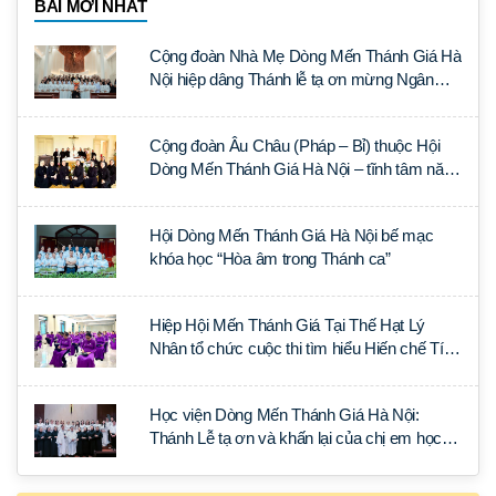
BÀI MỚI NHẤT
Cộng đoàn Nhà Mẹ Dòng Mến Thánh Giá Hà
Nội hiệp dâng Thánh lễ tạ ơn mừng Ngân
khánh Linh mục cha Luca Trần Đức
Cộng đoàn Âu Châu (Pháp – Bỉ) thuộc Hội
Dòng Mến Thánh Giá Hà Nội – tĩnh tâm năm
tại Đan viện La Trappe
Hội Dòng Mến Thánh Giá Hà Nội bế mạc
khóa học “Hòa âm trong Thánh ca”
Hiệp Hội Mến Thánh Giá Tại Thế Hạt Lý
Nhân tổ chức cuộc thi tìm hiểu Hiến chế Tín
lý Ánh Sáng Muôn Dân
Học viện Dòng Mến Thánh Giá Hà Nội:
Thánh Lễ tạ ơn và khấn lại của chị em học
tập tại Sài Gòn