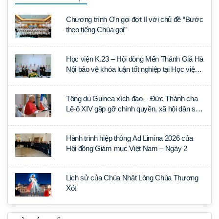
Chương trình Ơn gọi đợt II với chủ đề “Bước
theo tiếng Chúa gọi”
Học viện K.23 – Hội dòng Mến Thánh Giá Hà
Nội bảo vệ khóa luận tốt nghiệp tại Học viện
Thần học Thánh Phêrô Lê Tùy
Tông du Guinea xích đạo – Đức Thánh cha
Lê-ô XIV gặp gỡ chính quyền, xã hội dân sự
và ngoại giao đoàn
Hành trình hiệp thông Ad Limina 2026 của
Hội đồng Giám mục Việt Nam – Ngày 2
Lịch sử của Chúa Nhật Lòng Chúa Thương
Xót