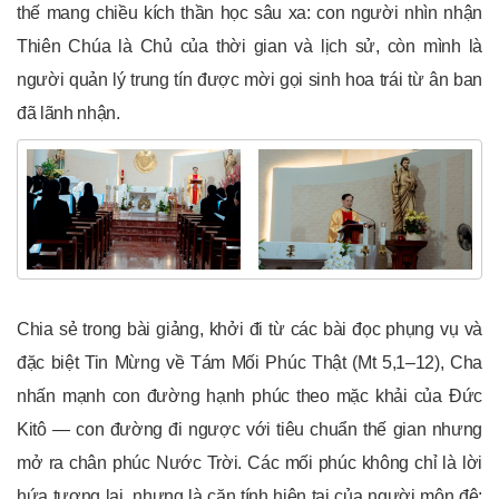
thế mang chiều kích thần học sâu xa: con người nhìn nhận
Thiên Chúa là Chủ của thời gian và lịch sử, còn mình là
người quản lý trung tín được mời gọi sinh hoa trái từ ân ban
đã lãnh nhận.
Chia sẻ trong bài giảng, khởi đi từ các bài đọc phụng vụ và
đặc biệt Tin Mừng về Tám Mối Phúc Thật (Mt 5,1–12), Cha
nhấn mạnh con đường hạnh phúc theo mặc khải của Đức
Kitô — con đường đi ngược với tiêu chuẩn thế gian nhưng
mở ra chân phúc Nước Trời. Các mối phúc không chỉ là lời
hứa tương lai, nhưng là căn tính hiện tại của người môn đệ: