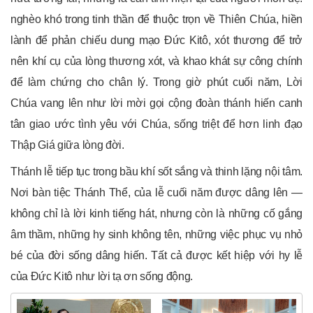
nghèo khó trong tinh thần để thuộc trọn về Thiên Chúa, hiền
lành để phản chiếu dung mạo Đức Kitô, xót thương để trở
nên khí cụ của lòng thương xót, và khao khát sự công chính
để làm chứng cho chân lý. Trong giờ phút cuối năm, Lời
Chúa vang lên như lời mời gọi cộng đoàn thánh hiến canh
tân giao ước tình yêu với Chúa, sống triệt để hơn linh đạo
Thập Giá giữa lòng đời.
Thánh lễ tiếp tục trong bầu khí sốt sắng và thinh lặng nội tâm.
Nơi bàn tiệc Thánh Thể, của lễ cuối năm được dâng lên —
không chỉ là lời kinh tiếng hát, nhưng còn là những cố gắng
âm thầm, những hy sinh không tên, những việc phục vụ nhỏ
bé của đời sống dâng hiến. Tất cả được kết hiệp với hy lễ
của Đức Kitô như lời tạ ơn sống động.