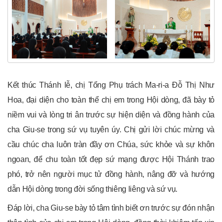
Kết thúc Thánh lễ, chị Tổng Phụ trách Ma-ri-a Đỗ Thị Như
Hoa, đại diện cho toàn thể chị em trong Hội dòng, đã bày tỏ
niềm vui và lòng tri ân trước sự hiện diện và đồng hành của
cha Giu-se trong sứ vụ tuyên úy. Chị gửi lời chúc mừng và
cầu chúc cha luôn tràn đầy ơn Chúa, sức khỏe và sự khôn
ngoan, để chu toàn tốt đẹp sứ mạng được Hội Thánh trao
phó, trở nên người mục tử đồng hành, nâng đỡ và hướng
dẫn Hội dòng trong đời sống thiêng liêng và sứ vụ.
Đáp lời, cha Giu-se bày tỏ tâm tình biết ơn trước sự đón nhận