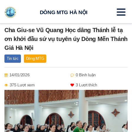
DÒNG MTG HÀ NỘI
Cha Giu-se Vũ Quang Học dâng Thánh lễ tạ
ơn khởi đầu sứ vụ tuyên úy Dòng Mến Thánh
Giá Hà Nội
Tin tức
Dòng MTG
14/01/2026
0 Bình luận
375 Lượt xem
3
Lượt thích