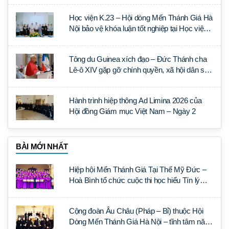
Học viện K.23 – Hội dòng Mến Thánh Giá Hà
Nội bảo vệ khóa luận tốt nghiệp tại Học viện
Thần học Thánh Phêrô Lê Tùy
Tông du Guinea xích đạo – Đức Thánh cha
Lê-ô XIV gặp gỡ chính quyền, xã hội dân sự
và ngoại giao đoàn
Hành trình hiệp thông Ad Limina 2026 của
Hội đồng Giám mục Việt Nam – Ngày 2
BÀI MỚI NHẤT
Hiệp hội Mến Thánh Giá Tại Thế Mỹ Đức –
Hoà Bình tổ chức cuộc thi học hiểu Tín lý
Lumen Gentium
Cộng đoàn Âu Châu (Pháp – Bỉ) thuộc Hội
Dòng Mến Thánh Giá Hà Nội – tĩnh tâm năm