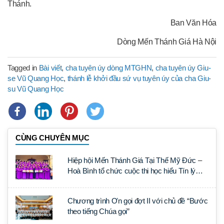
Thánh.
Ban Văn Hóa
Dòng Mến Thánh Giá Hà Nội
Tagged in
Bài viết
,
cha tuyên úy dòng MTGHN
,
cha tuyên úy Giu-
se Vũ Quang Học
,
thánh lễ khởi đầu sứ vụ tuyên úy của cha Giu-
su Vũ Quang Học
CÙNG CHUYÊN MỤC
Hiệp hội Mến Thánh Giá Tại Thế Mỹ Đức –
Hoà Bình tổ chức cuộc thi học hiểu Tín lý
Lumen Gentium
Chương trình Ơn gọi đợt II với chủ đề “Bước
theo tiếng Chúa gọi”