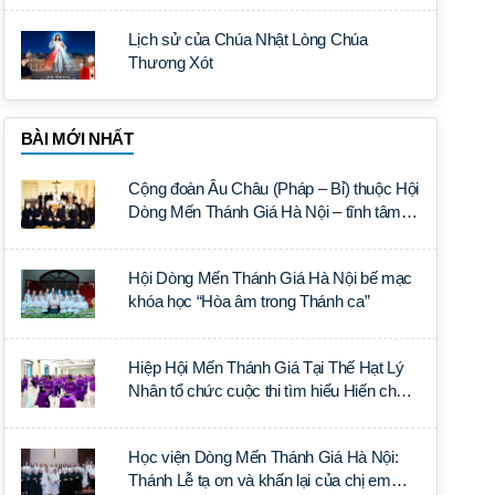
Lịch sử của Chúa Nhật Lòng Chúa
Thương Xót
BÀI MỚI NHẤT
Cộng đoàn Âu Châu (Pháp – Bỉ) thuộc Hội
Dòng Mến Thánh Giá Hà Nội – tĩnh tâm
năm tại Đan viện La Trappe
Hội Dòng Mến Thánh Giá Hà Nội bế mạc
khóa học “Hòa âm trong Thánh ca”
Hiệp Hội Mến Thánh Giá Tại Thế Hạt Lý
Nhân tổ chức cuộc thi tìm hiểu Hiến chế
Tín lý Ánh Sáng Muôn Dân
Học viện Dòng Mến Thánh Giá Hà Nội:
Thánh Lễ tạ ơn và khấn lại của chị em