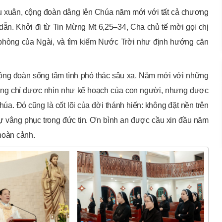
ầu xuân, cộng đoàn dâng lên Chúa năm mới với tất cả chương
dẫn. Khởi đi từ Tin Mừng Mt 6,25–34, Cha chủ tế mời gọi chị
an phòng của Ngài, và tìm kiếm Nước Trời như định hướng căn
ộng đoàn sống tâm tình phó thác sâu xa. Năm mới với những
hông chỉ được nhìn như kế hoạch của con người, nhưng được
a. Đó cũng là cốt lõi của đời thánh hiến: không đặt nền trên
ự vâng phục trong đức tin. Ơn bình an được cầu xin đầu năm
 hoàn cảnh.