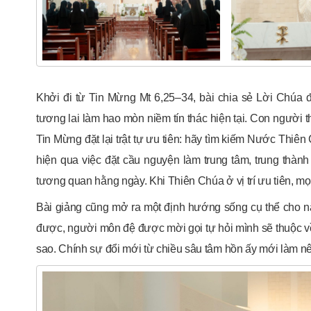
Khởi đi từ Tin Mừng Mt 6,25–34, bài chia sẻ Lời Chúa đ
tương lai làm hao mòn niềm tín thác hiện tại. Con người
Tin Mừng đặt lại trật tự ưu tiên: hãy tìm kiếm Nước Thiên
hiện qua việc đặt cầu nguyện làm trung tâm, trung thành 
tương quan hằng ngày. Khi Thiên Chúa ở vị trí ưu tiên, mọ
Bài giảng cũng mở ra một định hướng sống cụ thể cho n
được, người môn đệ được mời gọi tự hỏi mình sẽ thuộc v
sao. Chính sự đổi mới từ chiều sâu tâm hồn ấy mới làm nên