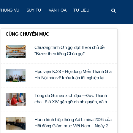
PHỤNG VỤ
SUY TƯ
VĂN HÓA
TƯ LIỆU
CÙNG CHUYÊN MỤC
Chương trình Ơn gọi đợt II với chủ đề
“Bước theo tiếng Chúa gọi”
Học viện K.23 – Hội dòng Mến Thánh Giá
Hà Nội bảo vệ khóa luận tốt nghiệp tại
Học viện Thần học Thánh Phêrô Lê Tùy
Tông du Guinea xích đạo – Đức Thánh
cha Lê-ô XIV gặp gỡ chính quyền, xã hội
dân sự và ngoại giao đoàn
Hành trình hiệp thông Ad Limina 2026 của
Hội đồng Giám mục Việt Nam – Ngày 2