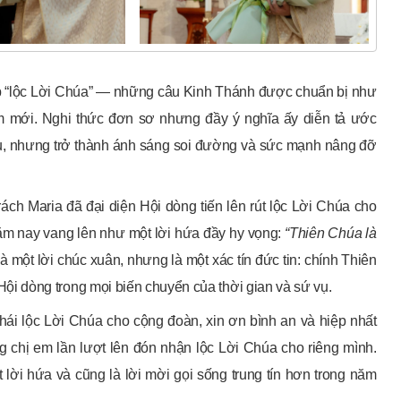
p “lộc Lời Chúa” — những câu Kinh Thánh được chuẩn bị như
ăm mới. Nghi thức đơn sơ nhưng đầy ý nghĩa ấy diễn tả ước
ụ, nhưng trở thành ánh sáng soi đường và sức mạnh nâng đỡ
ách Maria đã đại diện Hội dòng tiến lên rút lộc Lời Chúa cho
ăm nay vang lên như một lời hứa đầy hy vọng:
“Thiên Chúa là
là một lời chúc xuân, nhưng là một xác tín đức tin: chính Thiên
 dòng trong mọi biến chuyển của thời gian và sứ vụ.
hái lộc Lời Chúa cho cộng đoàn, xin ơn bình an và hiệp nhất
g chị em lần lượt lên đón nhận lộc Lời Chúa cho riêng mình.
 lời hứa và cũng là lời mời gọi sống trung tín hơn trong năm