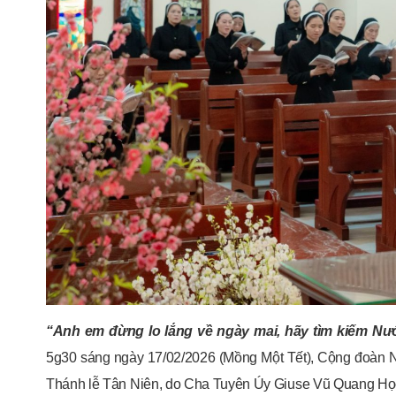
“Anh em đừng lo lắng về ngày mai, hãy tìm kiếm Nư
5g30 sáng ngày 17/02/2026 (Mồng Một Tết), Cộng đoàn 
Thánh lễ Tân Niên, do Cha Tuyên Úy Giuse Vũ Quang Họ