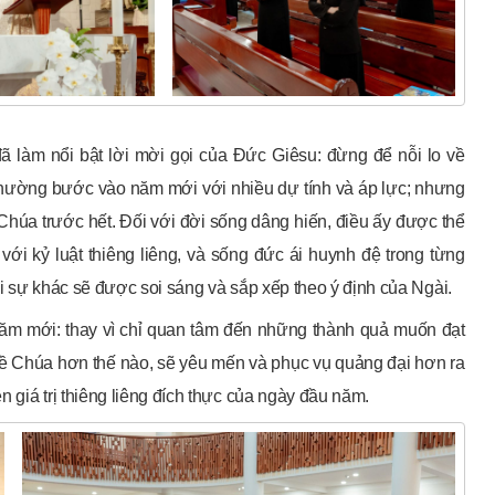
ã làm nổi bật lời mời gọi của Đức Giêsu: đừng để nỗi lo về
 thường bước vào năm mới với nhiều dự tính và áp lực; nhưng
 Chúa trước hết. Đối với đời sống dâng hiến, điều ấy được thể
với kỷ luật thiêng liêng, và sống đức ái huynh đệ trong từng
i sự khác sẽ được soi sáng và sắp xếp theo ý định của Ngài.
ăm mới: thay vì chỉ quan tâm đến những thành quả muốn đạt
ề Chúa hơn thế nào, sẽ yêu mến và phục vụ quảng đại hơn ra
 giá trị thiêng liêng đích thực của ngày đầu năm.