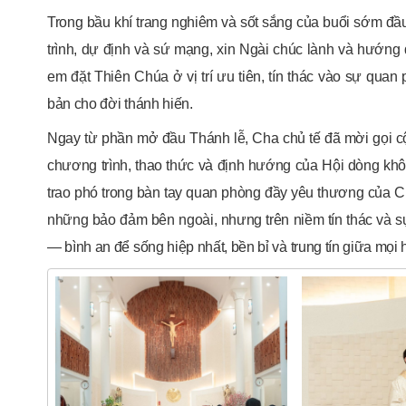
Trong bầu khí trang nghiêm và sốt sắng của buổi sớm đ
trình, dự định và sứ mạng, xin Ngài chúc lành và hướng 
em đặt Thiên Chúa ở vị trí ưu tiên, tín thác vào sự qu
bản cho đời thánh hiến.
Ngay từ phần mở đầu Thánh lễ, Cha chủ tế đã mời gọi c
chương trình, thao thức và định hướng của Hội dòng k
trao phó trong bàn tay quan phòng đầy yêu thương của Chú
những bảo đảm bên ngoài, nhưng trên niềm tín thác và s
— bình an để sống hiệp nhất, bền bỉ và trung tín giữa mọi