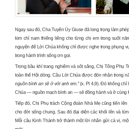
Ngay sau đó, Cha Tuyên Úy Giuse đã long trọng làm phé
kim chỉ nam thiêng liêng cho từng chị em trong suốt n
nguyện để Lời Chúa không chỉ được nghe trong phụng v
trong hành trình sống ơn gọi.
Trong bầu khí trang nghiêm và sốt sắng, Chị Tổng Phụ Tr
toàn thể Hội dòng. Câu Lời Chúa được đón nhận trong n
nguồn bình an sẽ ở với anh em.”
(x. Pl 4,9). Đó không chỉ 
Chúa — nguồn mạch bình an — sẽ đồng hành và ở cùng Hội
Tiếp đó, Chị Phụ trách Cộng đoàn Nhà Mẹ cũng tiến lên 
cho đời sống chung. Sau đó đại diện các khối lên và từn
Mỗi câu Kinh Thánh trở thành một lời nhắn gửi cá vị, một