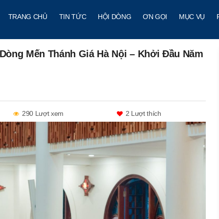
TRANG CHỦ
TIN TỨC
HỘI DÒNG
ƠN GỌI
MỤC VỤ
 Dòng Mến Thánh Giá Hà Nội – Khởi Đầu Năm
290 Lượt xem
2
Lượt thích